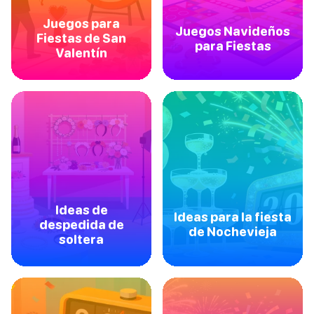
Juegos para
Juegos Navideños
Fiestas de San
para Fiestas
Valentín
Ideas de
Ideas para la fiesta
despedida de
de Nochevieja
soltera