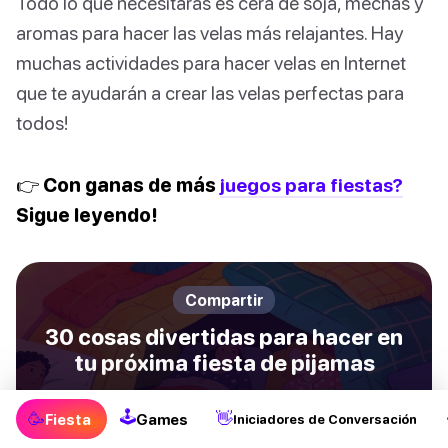
Todo lo que necesitarás es cera de soja, mechas y
aromas para hacer las velas más relajantes. Hay
muchas actividades para hacer velas en Internet
que te ayudarán a crear las velas perfectas para
todos!
👉 Con ganas de más
juegos para fiestas?
Sigue leyendo!
Compartir
30 cosas divertidas para hacer en
tu próxima fiesta de pijamas
🕹
🥳
👋
Fiesta
Games
Facebook
Pinterest
Iniciadores de Conversación