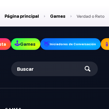
Página principal
Games
Verdad o Reto
🕹
👋

sta
Games
Iniciadores de Conversación
Buscar