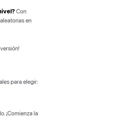
nivel?
Con
aleatorias en
versión!
es para elegir:
o. ¡Comienza la