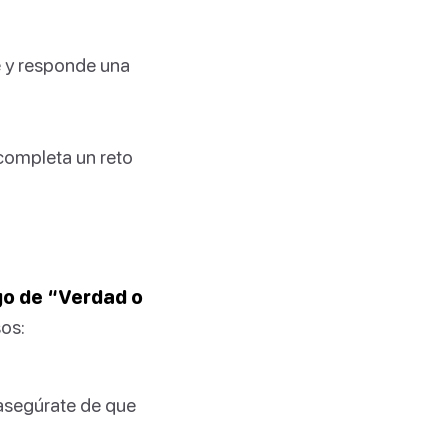
e y responde una
 completa un reto
go de “Verdad o
os:
asegúrate de que