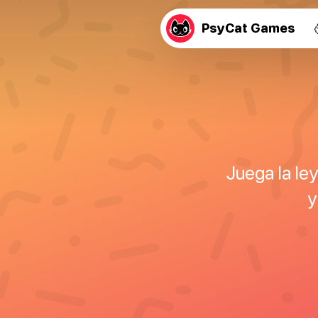
PsyCat Games
Juega la le
y