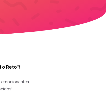
d o Reto”!
s emocionantes.
ocidos!