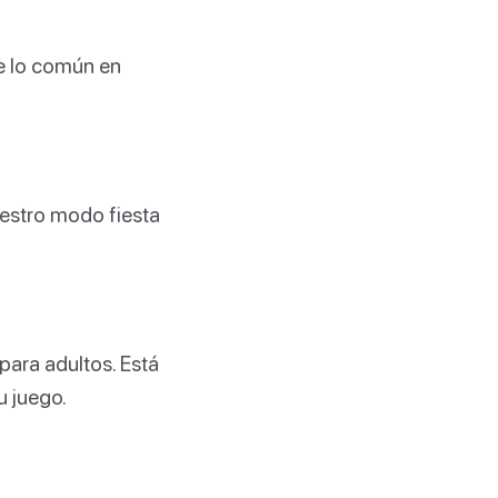
de lo común en
uestro modo fiesta
para adultos. Está
u juego.