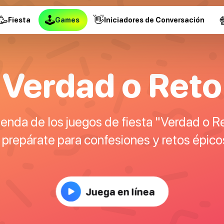
🥳
🕹
👋

Fiesta
Games
Iniciadores de Conversación
Verdad o Reto
yenda de los juegos de fiesta "Verdad o Re
 prepárate para confesiones y retos épico
Juega en línea