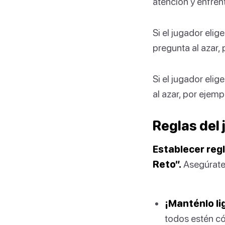
atención y enfren
Si el jugador elig
pregunta al azar,
Si el jugador elig
al azar, por ejemp
Reglas del
Establecer regl
Reto”.
Asegúrate
¡Manténlo li
todos estén c