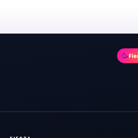
🥳
Fie