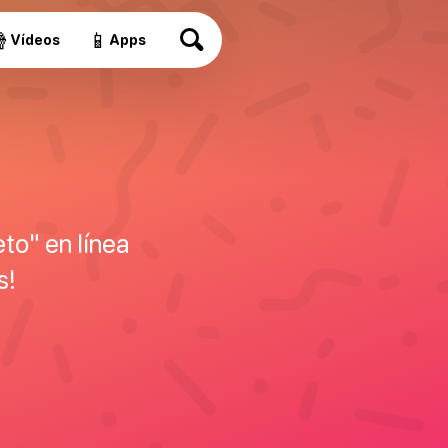

📱
Vídeos
Apps
to" en línea
s!