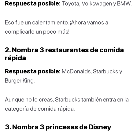
Respuesta posible:
Toyota, Volkswagen y BMW.
Eso fue un calentamiento. ¡Ahora vamos a
complicarlo un poco más!
2. Nombra 3 restaurantes de comida
rápida
Respuesta posible:
McDonalds, Starbucks y
Burger King.
Aunque no lo creas, Starbucks también entra en la
categoría de comida rápida.
3. Nombra 3 princesas de Disney