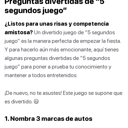
Preguntas divertidas de “5
segundos juego”
¿Listos para unas risas y competencia
amistosa?
Un divertido juego de “5 segundos
juego” es la manera perfecta de empezar la fiesta.
Y para hacerlo aún más emocionante, aquí tienes
algunas preguntas divertidas de “5 segundos
juego” para poner a prueba tu conocimiento y
mantener a todos entretenidos:
¡De nuevo, no te asustes! Este juego se supone que
es divertido. 😃
1. Nombra 3 marcas de autos