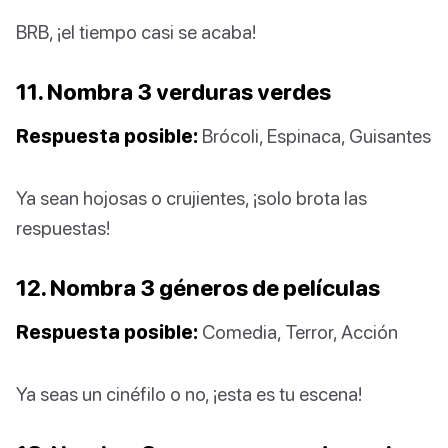
BRB, ¡el tiempo casi se acaba!
11. Nombra 3 verduras verdes
Respuesta posible:
Brócoli, Espinaca, Guisantes
Ya sean hojosas o crujientes, ¡solo brota las
respuestas!
12. Nombra 3 géneros de películas
Respuesta posible:
Comedia, Terror, Acción
Ya seas un cinéfilo o no, ¡esta es tu escena!