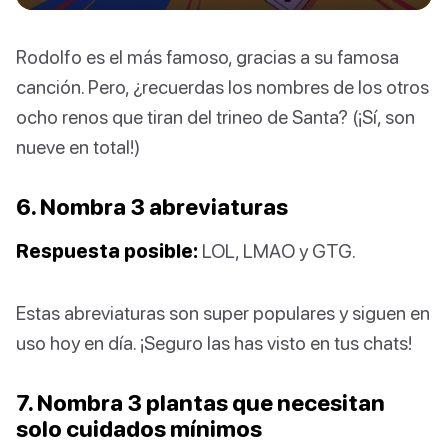
Rodolfo es el más famoso, gracias a su famosa
canción. Pero, ¿recuerdas los nombres de los otros
ocho renos que tiran del trineo de Santa? (¡Sí, son
nueve en total!)
6. Nombra 3 abreviaturas
Respuesta posible:
LOL, LMAO y GTG.
Estas abreviaturas son super populares y siguen en
uso hoy en día. ¡Seguro las has visto en tus chats!
7. Nombra 3 plantas que necesitan
solo cuidados mínimos