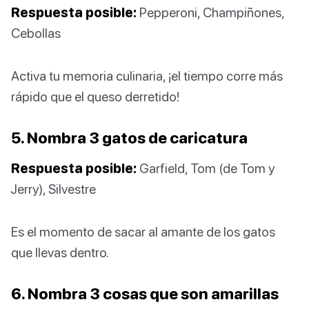
Respuesta posible:
Pepperoni, Champiñones,
Cebollas
Activa tu memoria culinaria, ¡el tiempo corre más
rápido que el queso derretido!
5. Nombra 3 gatos de caricatura
Respuesta posible:
Garfield, Tom (de Tom y
Jerry), Silvestre
Es el momento de sacar al amante de los gatos
que llevas dentro.
6. Nombra 3 cosas que son amarillas