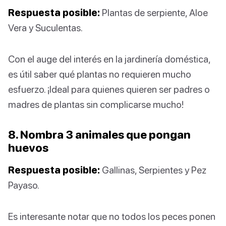
Respuesta posible:
Plantas de serpiente, Aloe
Vera y Suculentas.
Con el auge del interés en la jardinería doméstica,
es útil saber qué plantas no requieren mucho
esfuerzo. ¡Ideal para quienes quieren ser padres o
madres de plantas sin complicarse mucho!
8. Nombra 3 animales que pongan
huevos
Respuesta posible:
Gallinas, Serpientes y Pez
Payaso.
Es interesante notar que no todos los peces ponen