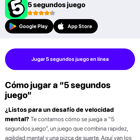
5 segundos juego
Google Play
App Store
Jugar 5 segundos juego en línea
Cómo jugar a “5 segundos
juego”
¿Listos para un desafío de velocidad
mental?
Te contamos cómo se juega a “5
segundos juego”, un juego que combina rapidez,
agilidad mental y una pizca de suerte. Aquí van los