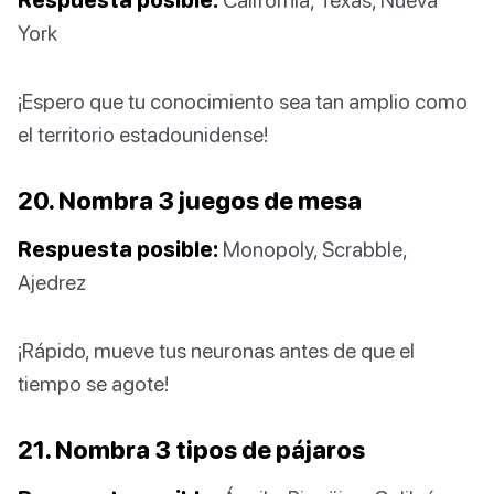
York
¡Espero que tu conocimiento sea tan amplio como
el territorio estadounidense!
20. Nombra 3 juegos de mesa
Respuesta posible:
Monopoly, Scrabble,
Ajedrez
¡Rápido, mueve tus neuronas antes de que el
tiempo se agote!
21. Nombra 3 tipos de pájaros