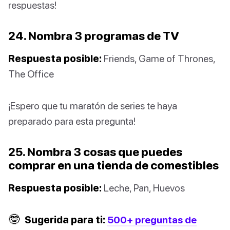
respuestas!
24. Nombra 3 programas de TV
Respuesta posible:
Friends, Game of Thrones,
The Office
¡Espero que tu maratón de series te haya
preparado para esta pregunta!
25. Nombra 3 cosas que puedes
comprar en una tienda de comestibles
Respuesta posible:
Leche, Pan, Huevos
🤓
Sugerida para ti:
500+ preguntas de