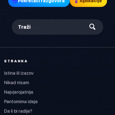
👋
📱
Pokretači razgovora
Aplikacije
Traži
STRANKA
Istina ili izazov
Nikad nisam
Najvjerojatnije
Pantomima ideje
Da li bi radije?