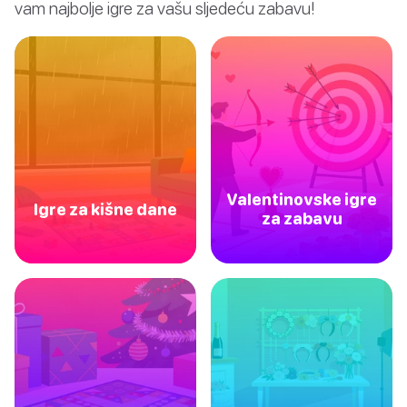
vam najbolje igre za vašu sljedeću zabavu!
Valentinovske igre
Igre za kišne dane
za zabavu