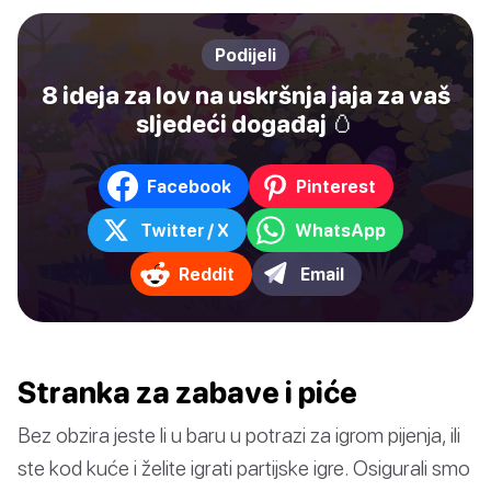
Podijeli
8 ideja za lov na uskršnja jaja za vaš
sljedeći događaj 🥚
Facebook
Pinterest
Twitter / X
WhatsApp
Reddit
Email
Stranka za zabave i piće
Bez obzira jeste li u baru u potrazi za igrom pijenja, ili
ste kod kuće i želite igrati partijske igre. Osigurali smo