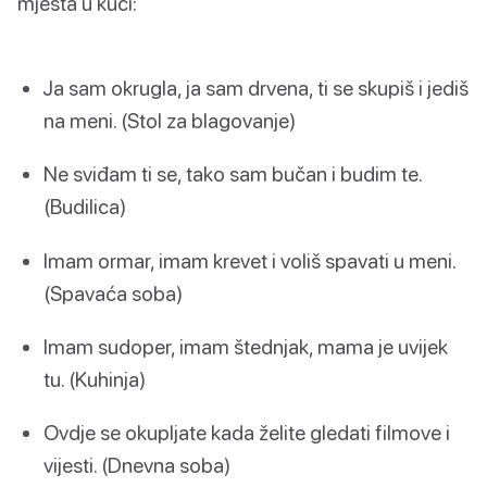
mjesta u kući:
Ja sam okrugla, ja sam drvena, ti se skupiš i jediš
na meni. (Stol za blagovanje)
Ne sviđam ti se, tako sam bučan i budim te.
(Budilica)
Imam ormar, imam krevet i voliš spavati u meni.
(Spavaća soba)
Imam sudoper, imam štednjak, mama je uvijek
tu. (Kuhinja)
Ovdje se okupljate kada želite gledati filmove i
vijesti. (Dnevna soba)