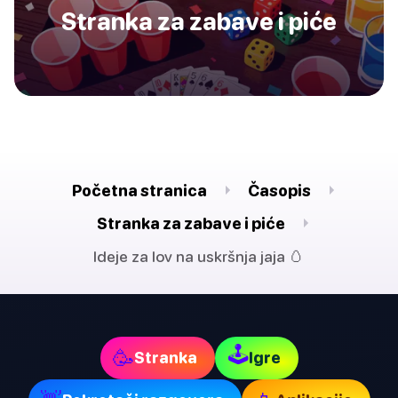
Stranka za zabave i piće
Početna stranica
Časopis
Stranka za zabave i piće
Ideje za lov na uskršnja jaja 🥚
🕹
🥳
Stranka
Igre