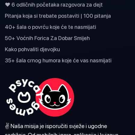
❤️ 6 odličnih početaka razgovora za dejt
Pitanja koja si trebate postaviti | 100 pitanja
40+ šala o povrću koje će te nasmijati
50+ Voćnih Forica Za Dobar Smijeh
Kako pohvaliti djevojku
35+ šala crnog humora koje će vas nasmijati
✌️ Naša misija je isporučiti svježe i ugodne
sadržaje. Od mobilnih igara, aplikacija i kvizova,