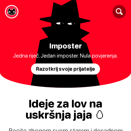
Imposter
Jedna riječ. Jedan imposter. Nula povjerenja.
Razotkrij svoje prijatelje
Ideje za lov na
uskršnja jaja 🥚
Recite zbogom svom starom i dosadnom