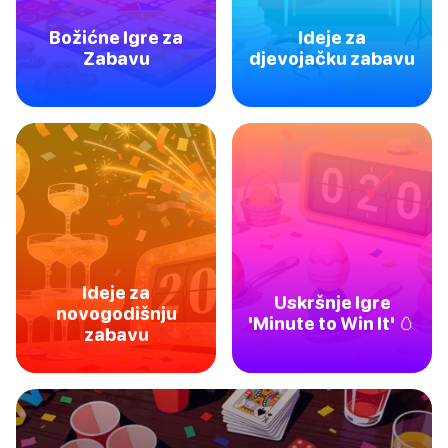
Božićne Igre za
Ideje za
Zabavu
djevojačku zabavu
Ideje za
Uskršnje Igre
novogodišnju
'Minute to Win It' 🥚
zabavu