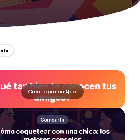
erlo
ué tan bien te conocen tus
Crea tu propio Quiz
amigos?
Compartir
ómo coquetear con una chica: los
mejores consejos