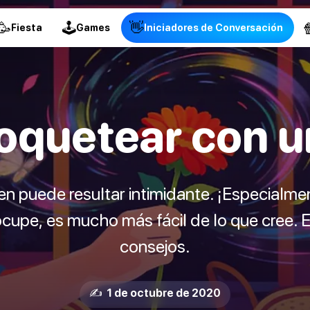
🥳
🕹
👋

Fiesta
Games
Iniciadores de Conversación
quetear con u
n puede resultar intimidante. ¡Especialm
ocupe, es mucho más fácil de lo que cree.
consejos.
✍️ 1 de octubre de 2020