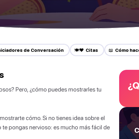
niciadores de Conversación
🍽️❤️ Citas
📖 Cómo hac
s
¿Q
sos? Pero, ¿cómo puedes mostrarles tu
mostrarte cómo. Si no tienes idea sobre el
no te pongas nervioso: es mucho más fácil de
C