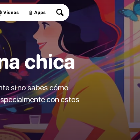

📱
Vídeos
Apps
na chica
ente si no sabes cómo
 Especialmente con estos