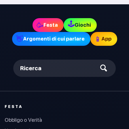
🕹
🥳
Festa
Giochi
👋
📱
Argomenti di cui parlare
App
Ricerca
FESTA
Obbligo o Verità