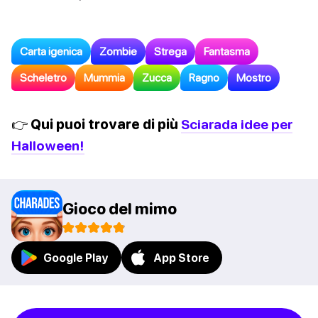
Carta igenica
Zombie
Strega
Fantasma
Scheletro
Mummia
Zucca
Ragno
Mostro
👉 Qui puoi trovare di più
Sciarada idee per
Halloween!
Gioco del mimo
Google Play
App Store