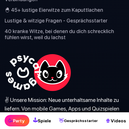
🐣 45+ lustige Eierwitze zum Kaputtlachen
Lustige & witzige Fragen - Gesprächsstarter
40 kranke Witze, bei denen du dich schrecklich
fühlen wirst, weil du lachst
✌️ Unsere Mission: Neue unterhaltsame Inhalte zu
liefern. Von mobile Games, Apps und Quizspielen
bis hin zu Party- und Trinkspiele. Gönn' dir!
🕹
🥳
👋
🍿
Party
Spiele
Videos
Gesprächsstarter