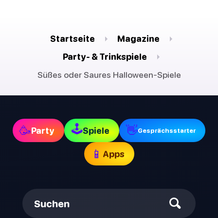
Startseite
Magazine
Party- & Trinkspiele
Süßes oder Saures Halloween-Spiele
🕹
🥳
👋
Party
Spiele
Gesprächsstarter
📱
Apps
Suchen