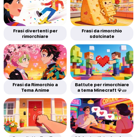
Frasi divertenti per
Frasi da rimorchio
rimorchiare
sdolcinate
Frasi da Rimorchio a
Battute per rimorchiare
Tema Anime
a tema Minecraft 💎🧱