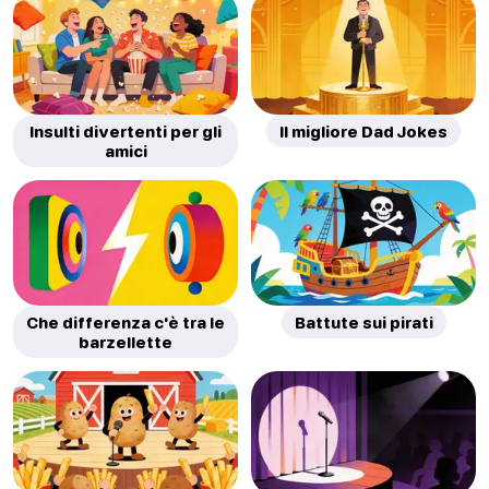
Insulti divertenti per gli
Il migliore Dad Jokes
amici
Che differenza c'è tra le
Battute sui pirati
barzellette