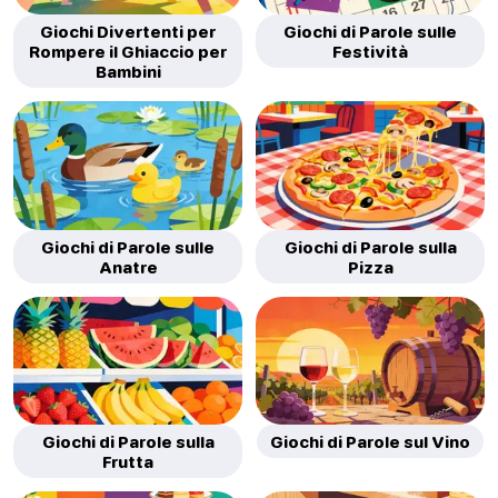
Giochi Divertenti per
Giochi di Parole sulle
Rompere il Ghiaccio per
Festività
Bambini
Giochi di Parole sulle
Giochi di Parole sulla
Anatre
Pizza
Giochi di Parole sulla
Giochi di Parole sul Vino
Frutta