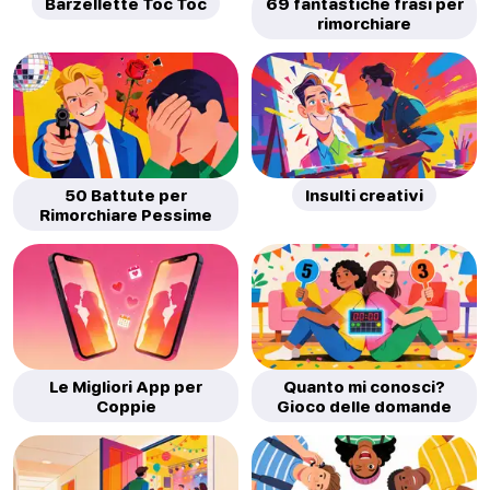
Barzellette Toc Toc
69 fantastiche frasi per
rimorchiare
50 Battute per
Insulti creativi
Rimorchiare Pessime
Le Migliori App per
Quanto mi conosci?
Coppie
Gioco delle domande