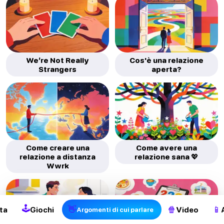
We’re Not Really
Cos'è una relazione
Strangers
aperta?
Come creare una
Come avere una
relazione a distanza
relazione sana 💖
Wwrk
🕹
👋
🍿
📱
ta
Giochi
Video
Argomenti di cui parlare