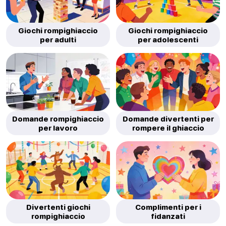
Giochi rompighiaccio
Giochi rompighiaccio
per adulti
per adolescenti
Domande rompighiaccio
Domande divertenti per
per lavoro
rompere il ghiaccio
Divertenti giochi
Complimenti per i
rompighiaccio
fidanzati