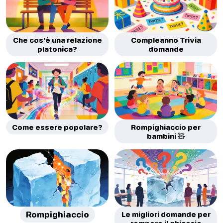
Che cos'è una relazione
Compleanno Trivia
platonica?
domande
Come essere popolare?
Rompighiaccio per
bambini 🧸
Rompighiaccio
Le migliori domande per