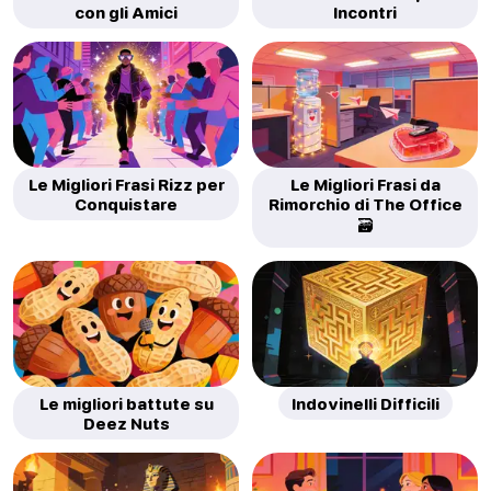
con gli Amici
Incontri
Le Migliori Frasi Rizz per
Le Migliori Frasi da
Conquistare
Rimorchio di The Office
🗃️
Le migliori battute su
Indovinelli Difficili
Deez Nuts