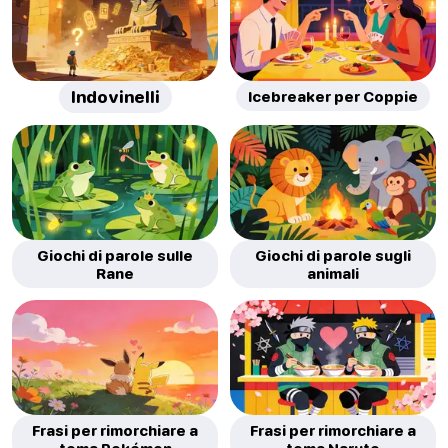
Indovinelli
Icebreaker per Coppie
Giochi di parole sulle
Giochi di parole sugli
Rane
animali
Frasi per rimorchiare a
Frasi per rimorchiare a