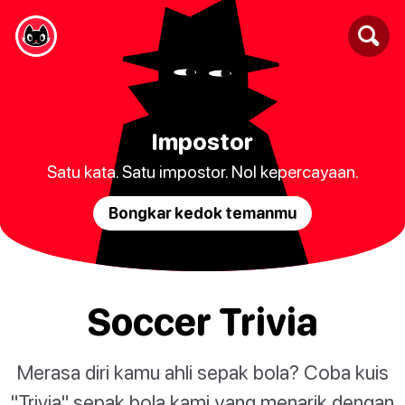
Impostor
Satu kata. Satu impostor. Nol kepercayaan.
Bongkar kedok temanmu
Soccer Trivia
Merasa diri kamu ahli sepak bola? Coba kuis
"Trivia" sepak bola kami yang menarik dengan