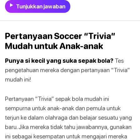
Tunjukkan jawaban
Pertanyaan Soccer “Trivia”
Mudah untuk Anak-anak
Punya si kecil yang suka sepak bola?
Tes
pengetahuan mereka dengan pertanyaan “Trivia”
mudah ini!
Pertanyaan “Trivia” sepak bola mudah ini
sempurna untuk anak-anak dan pemula untuk
terjun ke dalam olahraga dan belajar sesuatu yang
baru. Jika mereka tidak tahu jawabannya, gunakan
ini sebagai kesempatan untuk mengajari mereka