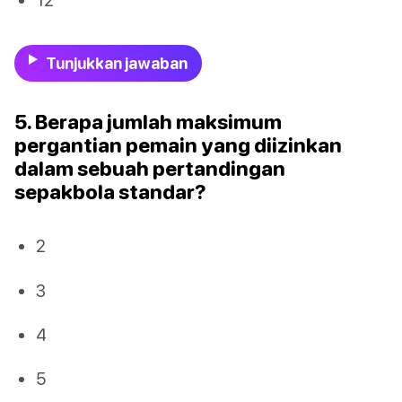
Tunjukkan jawaban
5. Berapa jumlah maksimum
pergantian pemain yang diizinkan
dalam sebuah pertandingan
sepakbola standar?
2
3
4
5