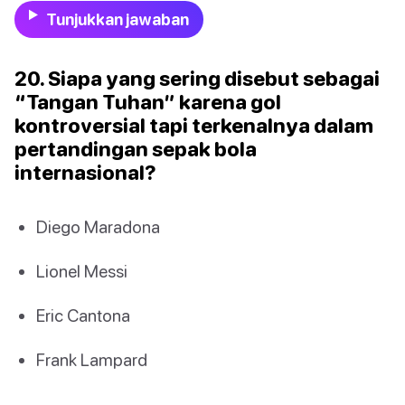
Tunjukkan jawaban
20. Siapa yang sering disebut sebagai
“Tangan Tuhan” karena gol
kontroversial tapi terkenalnya dalam
pertandingan sepak bola
internasional?
Diego Maradona
Lionel Messi
Eric Cantona
Frank Lampard