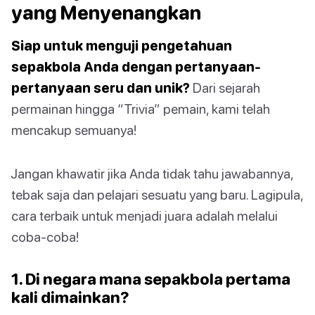
yang Menyenangkan
Siap untuk menguji pengetahuan
sepakbola Anda dengan pertanyaan-
pertanyaan seru dan unik?
Dari sejarah
permainan hingga “Trivia” pemain, kami telah
mencakup semuanya!
Jangan khawatir jika Anda tidak tahu jawabannya,
tebak saja dan pelajari sesuatu yang baru. Lagipula,
cara terbaik untuk menjadi juara adalah melalui
coba-coba!
1. Di negara mana sepakbola pertama
kali dimainkan?