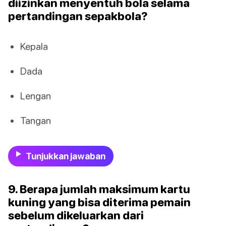
diizinkan menyentuh bola selama
pertandingan sepakbola?
Kepala
Dada
Lengan
Tangan
Tunjukkan jawaban
9. Berapa jumlah maksimum kartu
kuning yang bisa diterima pemain
sebelum dikeluarkan dari