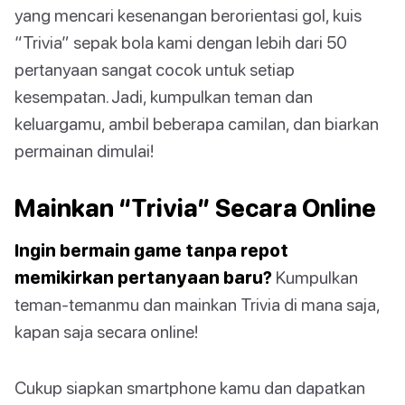
yang mencari kesenangan berorientasi gol, kuis
“Trivia” sepak bola kami dengan lebih dari 50
pertanyaan sangat cocok untuk setiap
kesempatan. Jadi, kumpulkan teman dan
keluargamu, ambil beberapa camilan, dan biarkan
permainan dimulai!
Mainkan “Trivia” Secara Online
Ingin bermain game tanpa repot
memikirkan pertanyaan baru?
Kumpulkan
teman-temanmu dan mainkan Trivia di mana saja,
kapan saja secara online!
Cukup siapkan smartphone kamu dan dapatkan