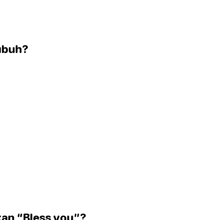
tubuh?
an “Bless you”?