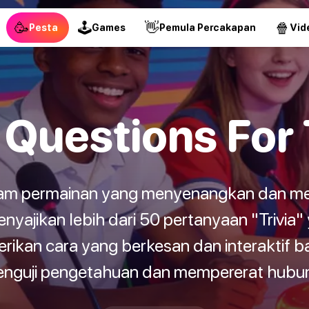
🥳
🕹
👋
🍿
Pesta
Games
Pemula Percakapan
Vid
a Questions For
lam permainan yang menyenangkan dan me
enyajikan lebih dari 50 pertanyaan "Trivia
rikan cara yang berkesan dan interaktif 
guji pengetahuan dan mempererat hubung