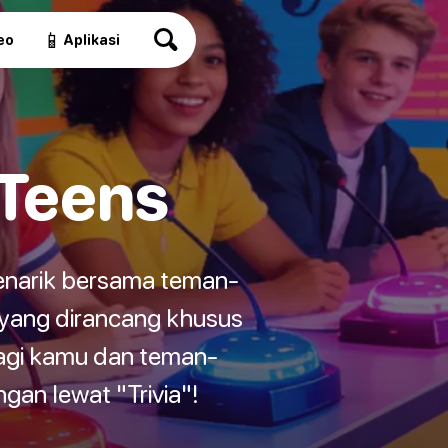
📱
eo
Aplikasi
 Teens
narik bersama teman-
" yang dirancang khusus
bagi kamu dan teman-
an lewat "Trivia"!