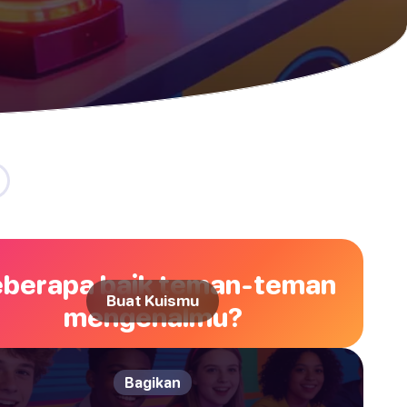
berapa baik teman-teman
Buat Kuismu
mengenalmu?
Bagikan