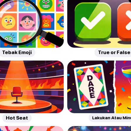
Tebak Emoji
True or False
Hot Seat
Lakukan Atau Mi