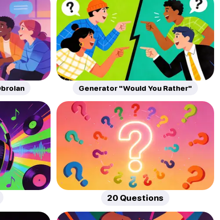
brolan
Generator "Would You Rather"
20 Questions