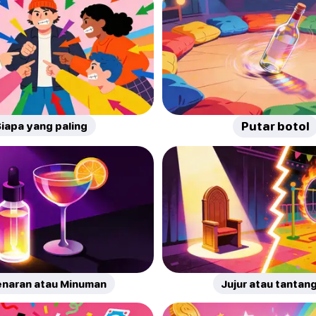
iapa yang paling
Putar botol
naran atau Minuman
Jujur atau tantan