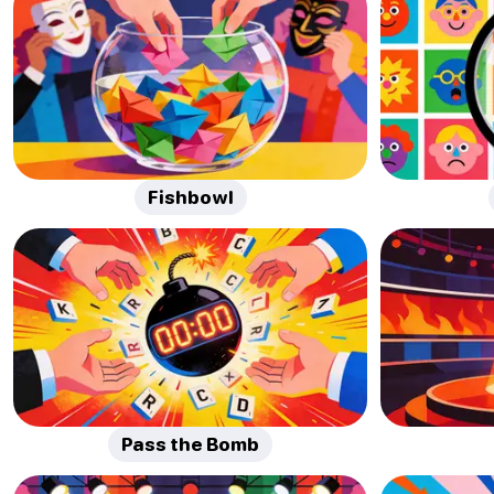
Fishbowl
Pass the Bomb