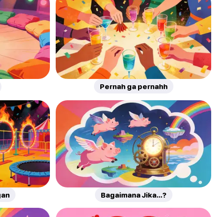
Pernah ga pernahh
gan
Bagaimana Jika...?