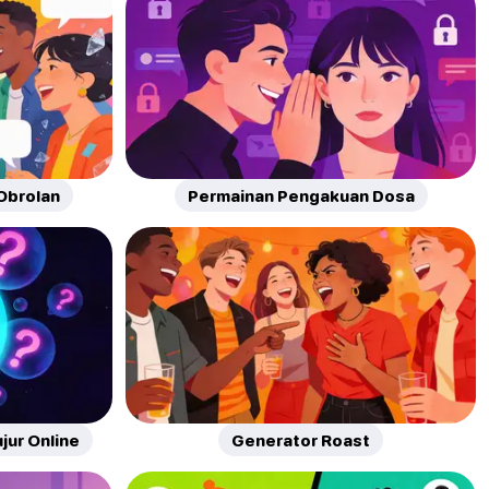
Obrolan
Permainan Pengakuan Dosa
jur Online
Generator Roast