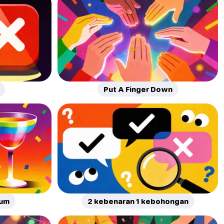
Put A Finger Down
num
2 kebenaran 1 kebohongan