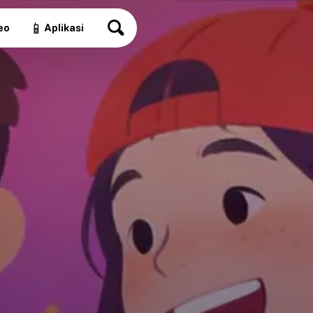
📱
eo
Aplikasi