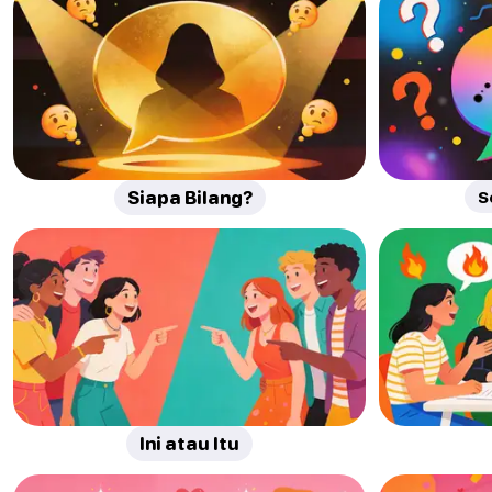
Siapa Bilang?
S
Ini atau Itu