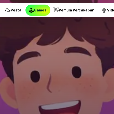
🥳
🕹
👋
🍿
Pesta
Games
Pemula Percakapan
Vid