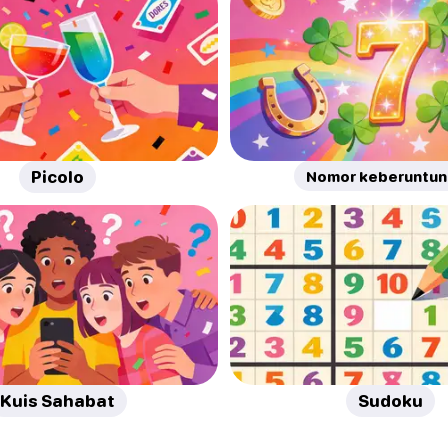
Picolo
Nomor keberuntu
Kuis Sahabat
Sudoku