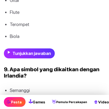
Gitar
Flute
Terompet
Biola
Tunjukkan jawaban
9. Apa simbol yang dikaitkan dengan
Irlandia?
Semanggi
🕹
Harpa
🥳
👋
🍿
Pesta
Games
Video
Pemula Percakapan