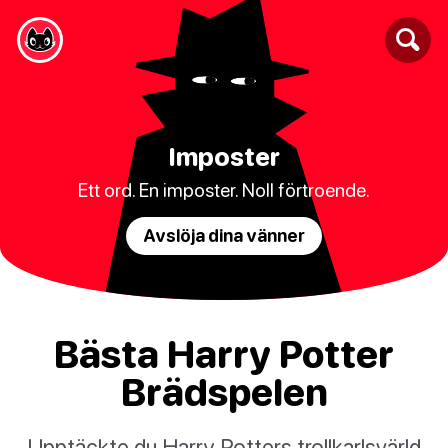
Imposter
Ett ord. En imposter. Noll förtroende.
Avslöja dina vänner
Bästa Harry Potter
Brädspelen
Upptäckte du Harry Potters trollkarlsvärld