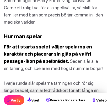
Sammantaget är Harry Potter Magical Beasts
Game ett roligt val för alla spelkvällar, särskilt för
familjer med barn som precis börjar komma in i den
magiska världen.
Hur man spelar
För att starta spelet väljer spelarna en
karaktär och placerar sin pjäs på valfri
passage-ikon på spelbrädet.
Sedan slår alla
en tärning, och spelaren med högst nummer börjar!
I varje runda slår spelarna tärningen och rör sig
längs brädet, samlar ledtrådskort för att fånga en
av de magiska varelserna. För att fånga en varelse
🕹
🥳
👋
🍿
Party
Spel
Video
Konversationsstartare
måste du ha alla rätt ledtrådskort: Färg, storlek,