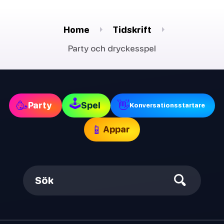
Home
Tidskrift
Party och dryckesspel
🕹
🥳
👋
Party
Spel
Konversationsstartare
📱
Appar
Sök