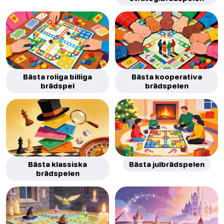
Bästa roliga billiga
Bästa kooperativa
brädspel
brädspelen
Bästa klassiska
Bästa julbrädspelen
brädspelen