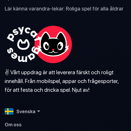
Lär känna varandra-lekar: Roliga spel för alla åldrar
✌️ Vårt uppdrag är att leverera färskt och roligt
innehåll. Från mobilspel, appar och frågesporter,
för att festa och dricka spel. Njut av!
Svenska
Om oss