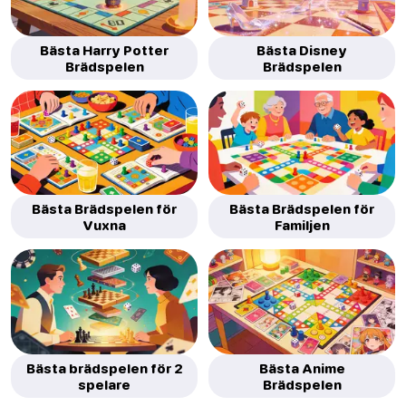
Bästa Harry Potter
Bästa Disney
Brädspelen
Brädspelen
Bästa Brädspelen för
Bästa Brädspelen för
Vuxna
Familjen
Bästa brädspelen för 2
Bästa Anime
spelare
Brädspelen