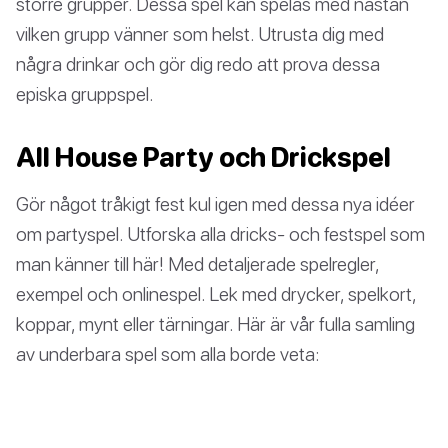
större grupper. Dessa spel kan spelas med nästan
vilken grupp vänner som helst. Utrusta dig med
några drinkar och gör dig redo att prova dessa
episka gruppspel.
All House Party och Drickspel
Gör något tråkigt fest kul igen med dessa nya idéer
om partyspel. Utforska alla dricks- och festspel som
man känner till här! Med detaljerade spelregler,
exempel och onlinespel. Lek med drycker, spelkort,
koppar, mynt eller tärningar. Här är vår fulla samling
av underbara spel som alla borde veta: