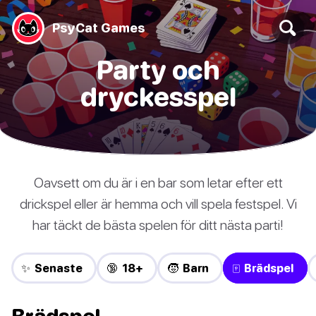
PsyCat Games
Party och
dryckesspel
Oavsett om du är i en bar som letar efter ett
drickspel eller är hemma och vill spela festspel. Vi
har täckt de bästa spelen för ditt nästa parti!
✨ Senaste
🔞 18+
🧒 Barn
🀄 Brädspel
Brädspel