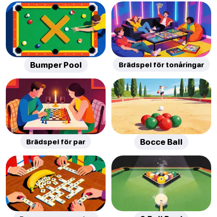
Bumper Pool
Brädspel för tonåringar
Brädspel för par
Bocce Ball