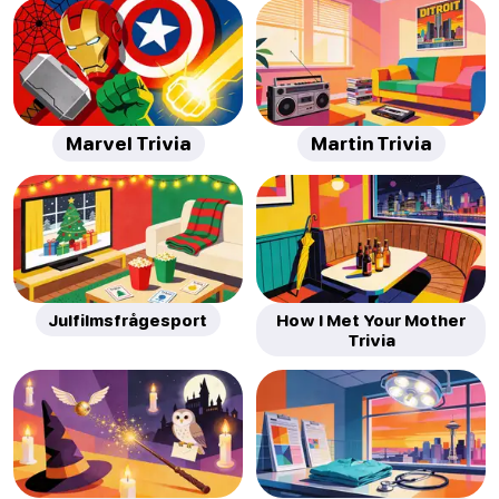
Marvel Trivia
Martin Trivia
Julfilmsfrågesport
How I Met Your Mother
Trivia