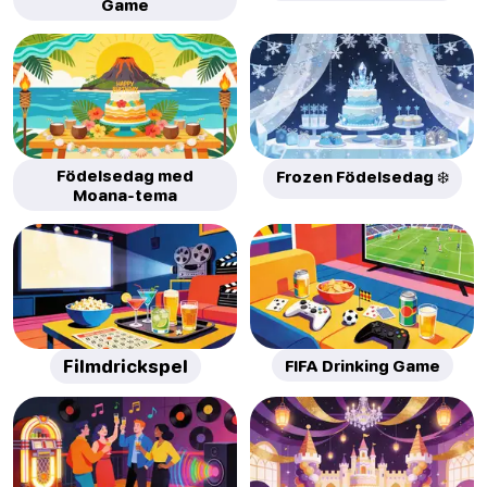
Game
Födelsedag med
Frozen Födelsedag ❄️
Moana-tema
Filmdrickspel
FIFA Drinking Game