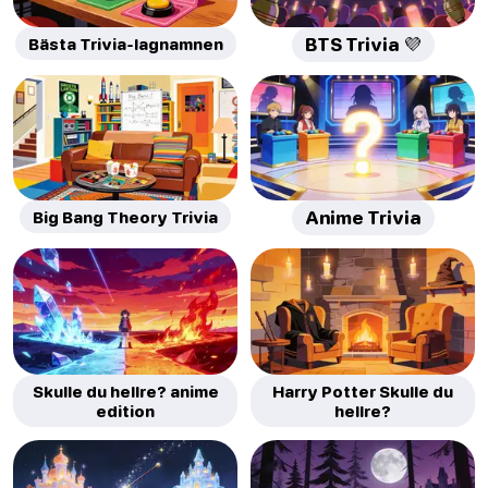
Bästa Trivia-lagnamnen
BTS Trivia 💜
Big Bang Theory Trivia
Anime Trivia
Skulle du hellre? anime
Harry Potter Skulle du
edition
hellre?