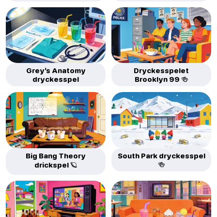
Grey’s Anatomy
Dryckesspelet
dryckesspel
Brooklyn 99 🍻
Big Bang Theory
South Park dryckesspel
🍻
drickspel 🪐