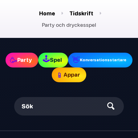
Home
Tidskrift
Party och dryckesspel
🕹
🥳
👋
Party
Spel
Konversationsstartare
📱
Appar
Sök