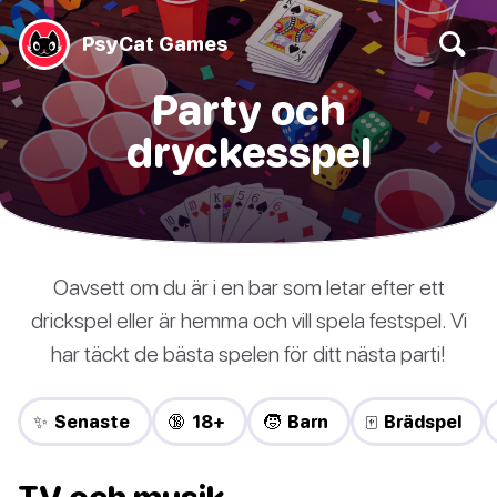
PsyCat Games
Party och
dryckesspel
Oavsett om du är i en bar som letar efter ett
drickspel eller är hemma och vill spela festspel. Vi
har täckt de bästa spelen för ditt nästa parti!
✨ Senaste
🔞 18+
🧒 Barn
🀄 Brädspel
TV och musik