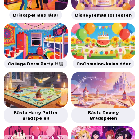
Drinkspel med låtar
Disneyteman för festen
College Dorm Party 🤘🏻
CoComelon-kalasidéer
Bästa Harry Potter
Bästa Disney
Brädspelen
Brädspelen