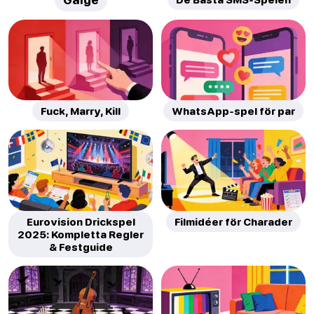
Galge
Fuck, Marry, Kill
WhatsApp-spel för par
Eurovision Drickspel
Filmidéer för Charader
2025: Kompletta Regler
& Festguide