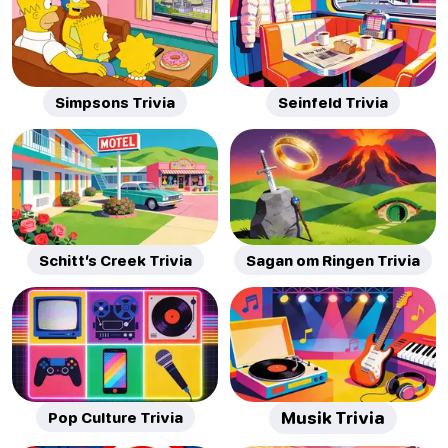
Simpsons Trivia
Seinfeld Trivia
Schitt’s Creek Trivia
Sagan om Ringen Trivia
Pop Culture Trivia
Musik Trivia