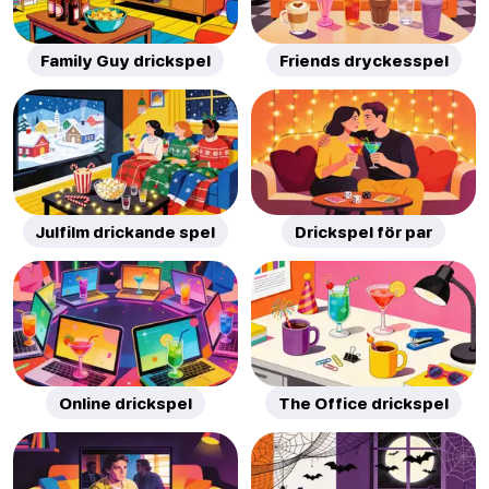
Family Guy drickspel
Friends dryckesspel
Julfilm drickande spel
Drickspel för par
Online drickspel
The Office drickspel