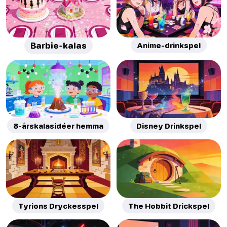
Barbie-kalas
Anime-drinkspel
8-årskalasidéer hemma
Disney Drinkspel
Tyrions Dryckesspel
The Hobbit Drickspel