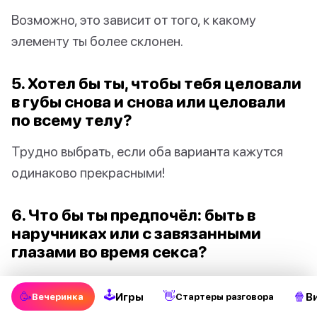
Возможно, это зависит от того, к какому
элементу ты более склонен.
5. Хотел бы ты, чтобы тебя целовали
в губы снова и снова или целовали
по всему телу?
Трудно выбрать, если оба варианта кажутся
одинаково прекрасными!
6. Что бы ты предпочёл: быть в
наручниках или с завязанными
глазами во время секса?
В любом случае, ты сможешь воплотить свою
🕹
🥳
👋
🍿
Игры
В
Вечеринка
Стартеры разговора
фантазию “Пятьдесят оттенков серого”.