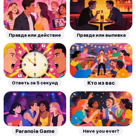
Правда или действие
Правда или выпивка
Ответь за 5 секунд
Кто из вас
Paranoia Game
Have you ever?