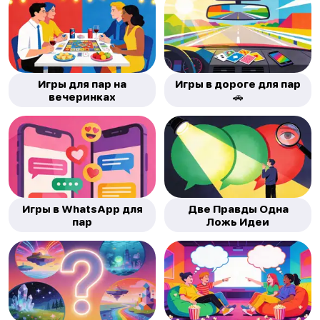
Игры для пар на
Игры в дороге для пар
вечеринках
🚗
Игры в WhatsApp для
Две Правды Одна
пар
Ложь Идеи