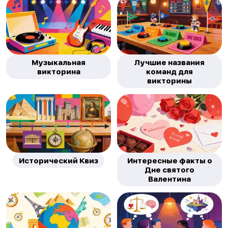
Музыкальная
Лучшие названия
викторина
команд для
викторины
Исторический Квиз
Интересные факты о
Дне святого
Валентина