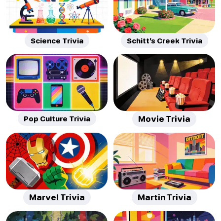
Science Trivia
Schitt’s Creek Trivia
Pop Culture Trivia
Movie Trivia
Marvel Trivia
Martin Trivia