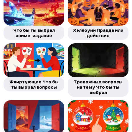
Что бы ты выбрал
Хэллоуин Правда или
аниме-издание
действие
Флиртующие Что бы
Тревожные вопросы
ты выбрал вопросы
на тему Что бы ты
выбрал