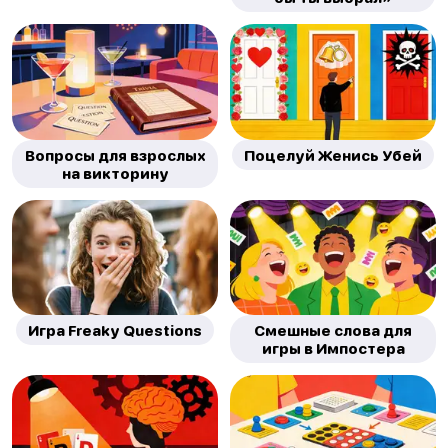
Вопросы для взрослых
Поцелуй Женись Убей
на викторину
Игра Freaky Questions
Смешные слова для
игры в Импостера