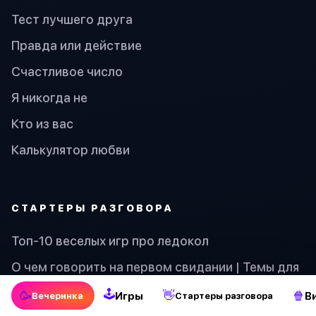
Тест лучшего друга
Правда или действие
Счастливое число
Я никогда не
Кто из вас
Калькулятор любви
СТАРТЕРЫ РАЗГОВОРА
Топ-10 веселых игр про ледокол
О чем говорить на первом свидании | Темы для
разговора
🕹
🥳
👋
🍿
Игры
В
Вечеринка
Стартеры разговора
40 праздничных шуток и каламбуров, чтобы