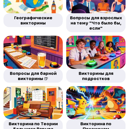
Географические
Вопросы для взрослых
викторины
на тему "Что было бы,
если"
Вопросы для барной
Викторины для
викторины 🍺
подростков
Викторина по Теории
Викторина по
Большого Взрыва
Покемонам