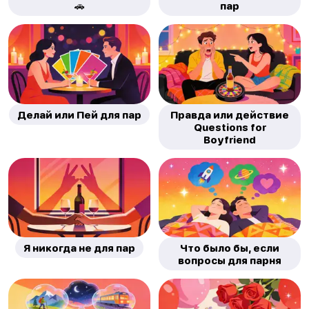
🚗
пар
Делай или Пей для пар
Правда или действие
Questions for
Boyfriend
Я никогда не для пар
Что было бы, если
вопросы для парня