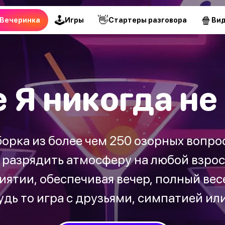
🕹
👋
🍿
Вечеринка
Игры
Стартеры разговора
Ви
 Я никогда не
рка из более чем 250 озорных вопрос
 разрядить атмосферу на любой взрос
ятии, обеспечивая вечер, полный вес
удь то игра с друзьями, симпатией ил