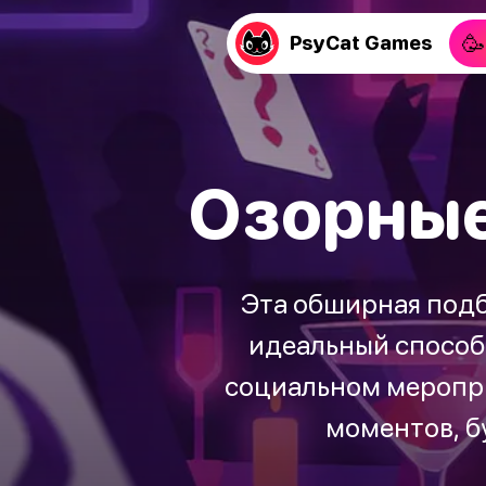
🥳
PsyCat Games
Озорные
Эта обширная подбо
идеальный способ
социальном меропри
моментов, б