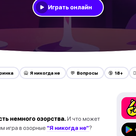
Играть онлайн
ринка
🙅 Я никогда не
💬 Вопросы
🔞 18+
❤
сть немного озорства.
И что может
ем игра в озорные
“Я никогда не”
?