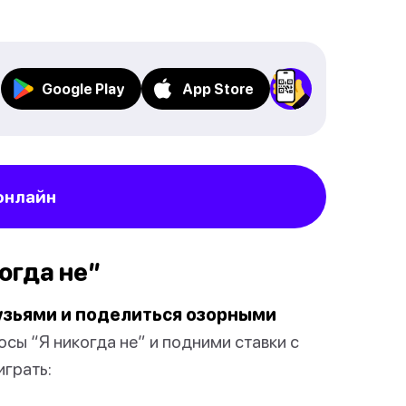
Google Play
App Store
онлайн
когда не”
узьями и поделиться озорными
ы “Я никогда не” и подними ставки с
играть: