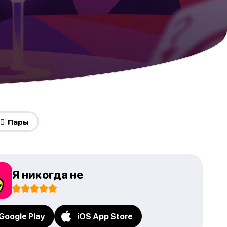
️‍🔥 Пары
Я никогда не
Google Play
iOS App Store