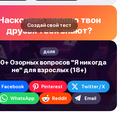
Насколько хорошо твои
Создай свой тест
друзья тебя знают?
доля
0+ Озорных вопросов "Я никогда
не" для взрослых (18+)
Facebook
Pinterest
Twitter / X
WhatsApp
Reddit
Email