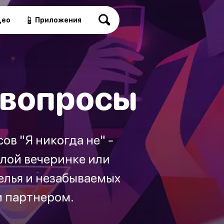
📱
део
Приложения
 вопросы
ов "Я никогда не" -
лой вечеринке или
елья и незабываемых
и партнером.