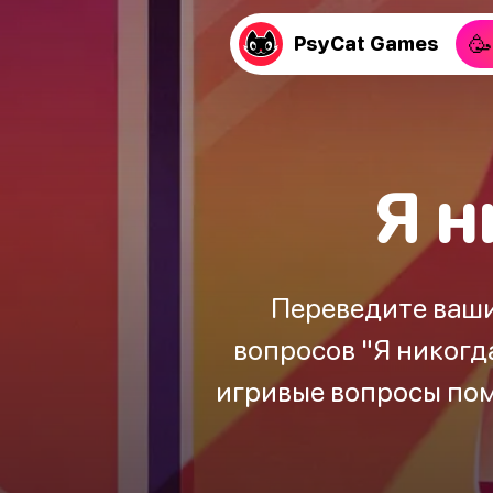
🥳
PsyCat Games
Я н
Переведите ваши
вопросов "Я никогда
игривые вопросы помо