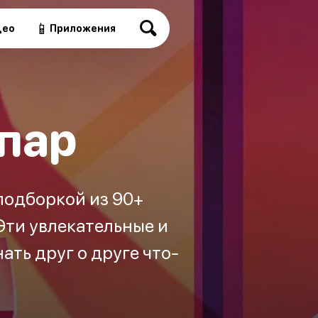
📱
део
Приложения
 пар
подборкой из 90+
 Эти увлекательные и
ать друг о друге что-