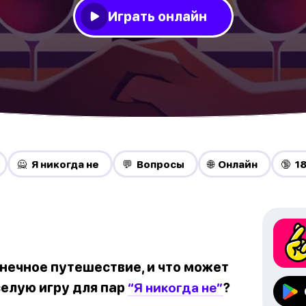
Играть онлайн
🙅 Я никогда не
💬 Вопросы
🌐 Онлайн
🔞 1
онечное путешествие, и что может
селую игру для пар
“Я никогда не”
?