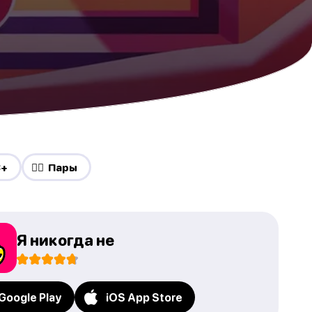
8+
❤️‍🔥 Пары
Я никогда не
Google Play
iOS App Store