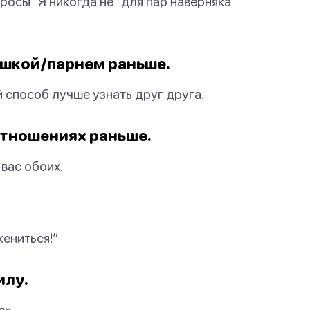
росы "Я никогда не" для пар наверняка
вушкой/парнем раньше.
 способ лучше узнать друг друга.
 отношениях раньше.
вас обоих.
жениться!”
илу.
ях.