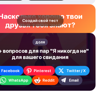
Насколько хорошо твои
Создай свой тест
друзья тебя знают?
доля
 вопросов для пар "Я никогда не"
для вашего свидания
Facebook
Pinterest
Twitter / X
WhatsApp
Reddit
Email