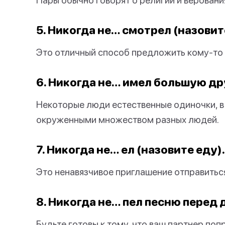
5. Никогда не… смотрел (назовит
Это отличный способ предложить кому-то
6. Никогда не… имел большую д
Некоторые люди естественные одиночки, в 
окруженными множеством разных людей.
7. Никогда не… ел (назовите еду).
Это ненавязчивое приглашение отправиться
8. Никогда не… пел песню перед
Будьте готовы к тому, что ваш партнер попр