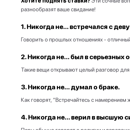
Хотите поднять ставки?
Эти сочные воп
разнообразят ваше свидание!
1. Никогда не… встречался с де
Говорить о прошлых отношениях - отличный
2. Никогда не… был в серьезных
Такие вещи открывают целый разговор для 
3. Никогда не… думал о браке.
Как говорят, “Встречайтесь с намерением 
4. Никогда не… верил в высшую с
Пары обычно говорят о религии и веровани