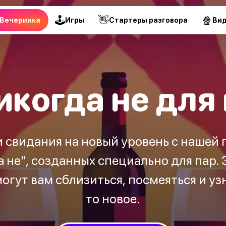
🕹
👋
🍿
Вечеринка
Игры
Стартеры разговора
Ви
икогда не для
 свидания на новый уровень с нашей 
 не", созданных специально для пар.
гут вам сблизиться, посмеяться и узн
то новое.