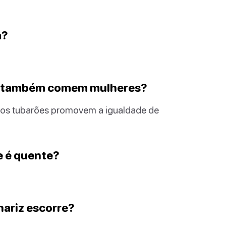
a?
s também comem mulheres?
, os tubarões promovem a igualdade de
e é quente?
nariz escorre?