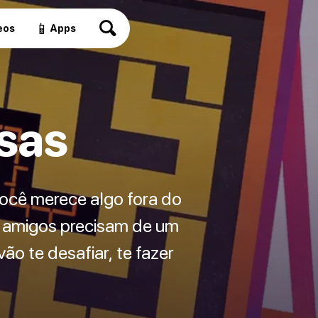
📱
eos
Apps
sas
Você merece algo fora do
e amigos precisam de um
o te desafiar, te fazer