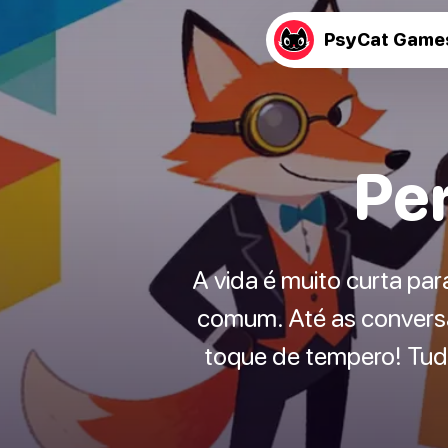
PsyCat Game
Pe
A vida é muito curta par
comum. Até as conversa
toque de tempero! Tudo