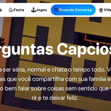
🥳
🕹
👋
🍿
s
Festa
Jogos
Puxando Conversa
Víd
rguntas Capcio
a ser séria, normal e chata o tempo todo. 
s que você compartilha com sua família 
 bem falar sobre coisas sem sentido que vã
rir e te deixar feliz.