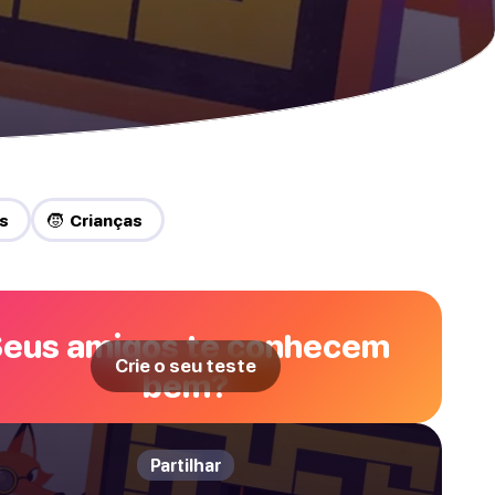
s
🧒 Crianças
eus amigos te conhecem
Crie o seu teste
bem?
Partilhar