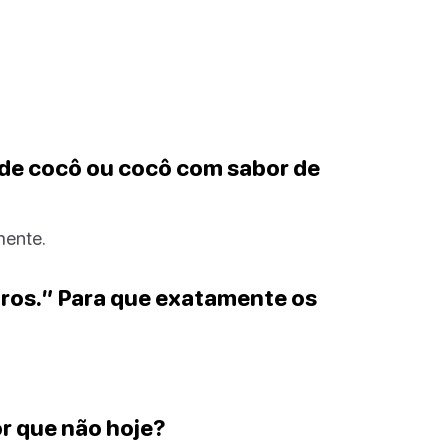
 de cocô ou cocô com sabor de
mente.
tros.” Para que exatamente os
or que não hoje?