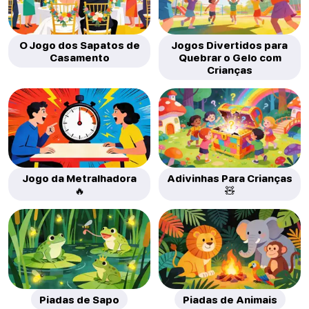
O Jogo dos Sapatos de
Jogos Divertidos para
Casamento
Quebrar o Gelo com
Crianças
Jogo da Metralhadora
Adivinhas Para Crianças
🔥
🧸
Piadas de Sapo
Piadas de Animais