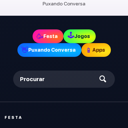
Puxando Conversa
🕹
🥳
Festa
Jogos
👋
📱
Puxando Conversa
Apps
Procurar
FESTA