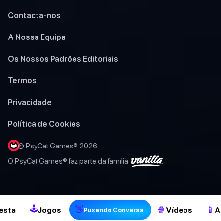
Contacta-nos
A Nossa Equipa
Os Nossos Padrões Editoriais
Termos
Privacidade
Política de Cookies
© PsyCat Games® 2026
O PsyCat Games® faz parte da família
🕹
👋
🍿
📱
esta
Jogos
Vídeos
A
Puxando Conversa