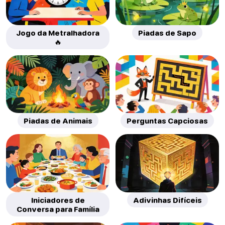
Jogo da Metralhadora
Piadas de Sapo
🔥
Piadas de Animais
Perguntas Capciosas
Iniciadores de
Adivinhas Difíceis
Conversa para Família