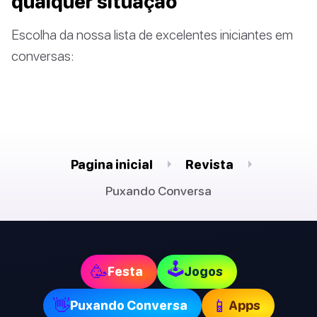
qualquer situação
Escolha da nossa lista de excelentes iniciantes em
conversas:
Pagina inicial
Revista
Puxando Conversa
🕹
🥳
Festa
Jogos
👋
📱
Puxando Conversa
Apps