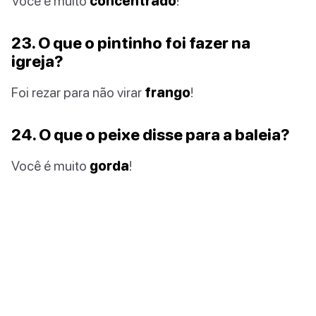
Você é muito
concentrado
!
23. O que o pintinho foi fazer na
igreja?
Foi rezar para não virar
frango
!
24. O que o peixe disse para a baleia?
Você é muito
gorda
!