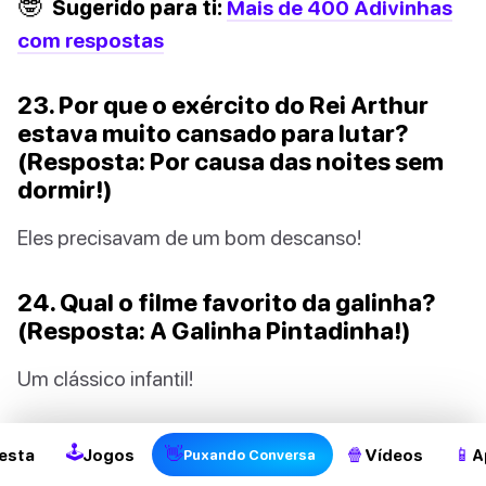
🤓
Sugerido para ti:
Mais de 400 Adivinhas
com respostas
23. Por que o exército do Rei Arthur
estava muito cansado para lutar?
(Resposta: Por causa das noites sem
dormir!)
Eles precisavam de um bom descanso!
24. Qual o filme favorito da galinha?
(Resposta: A Galinha Pintadinha!)
2
Um clássico infantil!
🕹
👋
🍿
📱
esta
Jogos
Vídeos
A
Puxando Conversa