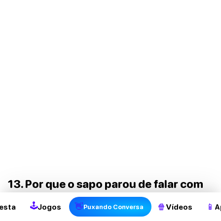
2
13. Por que o sapo parou de falar com
as outras rãs? Porque ele se
🕹
👋
🍿
📱
esta
Jogos
Vídeos
A
Puxando Conversa
comprometeu em seu relacionamento