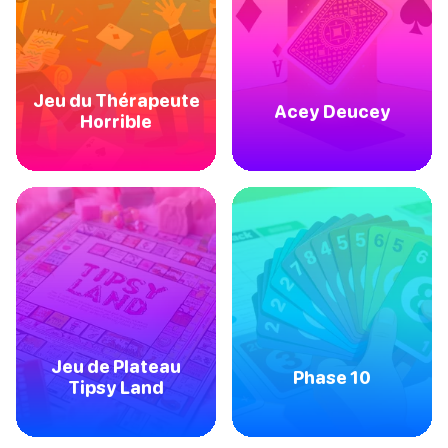
Jeu du Thérapeute
Acey Deucey
Horrible
Jeu de Plateau
Phase 10
Tipsy Land