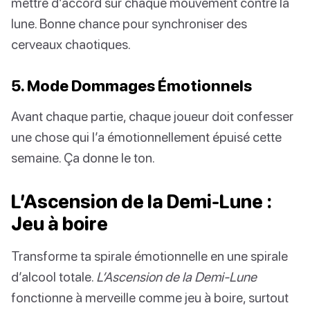
mettre d’accord sur chaque mouvement contre la
lune. Bonne chance pour synchroniser des
cerveaux chaotiques.
5. Mode Dommages Émotionnels
Avant chaque partie, chaque joueur doit confesser
une chose qui l’a émotionnellement épuisé cette
semaine. Ça donne le ton.
L’Ascension de la Demi-Lune :
Jeu à boire
Transforme ta spirale émotionnelle en une spirale
d’alcool totale.
L’Ascension de la Demi-Lune
fonctionne à merveille comme jeu à boire, surtout