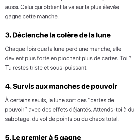
aussi. Celui qui obtient la valeur la plus élevée
gagne cette manche.
3. Déclenche la colère de la lune
Chaque fois que la lune perd une manche, elle
devient plus forte en piochant plus de cartes. Toi ?
Tu restes triste et sous-puissant.
4. Survis aux manches de pouvoir
À certains seuils, la lune sort des “cartes de
pouvoir” avec des effets déjantés. Attends-toi à du
sabotage, du vol de points ou du chaos total.
5. Le premier à 5 gagne