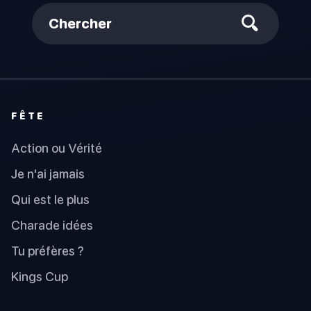
Chercher
FÊTE
Action ou Vérité
Je n'ai jamais
Qui est le plus
Charade idées
Tu préfères ?
Kings Cup