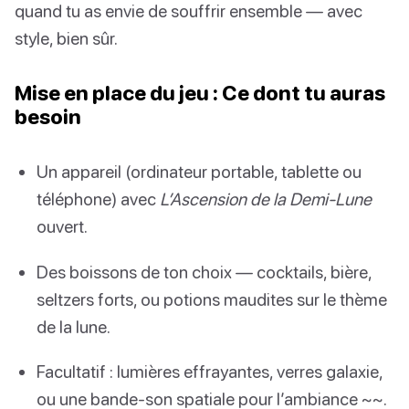
quand tu as envie de souffrir ensemble — avec
style, bien sûr.
Mise en place du jeu : Ce dont tu auras
besoin
Un appareil (ordinateur portable, tablette ou
téléphone) avec
L’Ascension de la Demi-Lune
ouvert.
Des boissons de ton choix — cocktails, bière,
seltzers forts, ou potions maudites sur le thème
de la lune.
Facultatif : lumières effrayantes, verres galaxie,
ou une bande-son spatiale pour l’ambiance ~~.