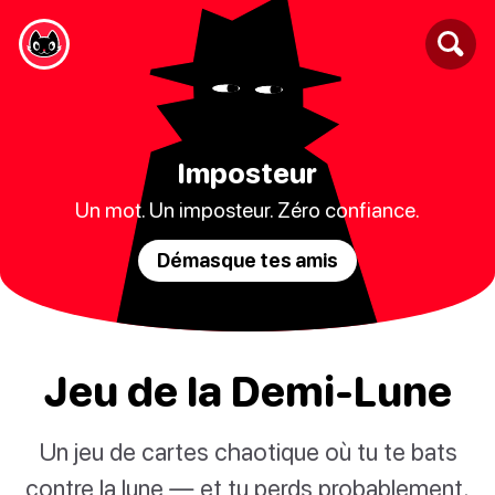
Imposteur
Un mot. Un imposteur. Zéro confiance.
Démasque tes amis
Jeu de la Demi-Lune
Un jeu de cartes chaotique où tu te bats
contre la lune — et tu perds probablement.