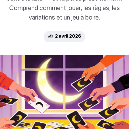
Comprend comment jouer, les règles, les
variations et un jeu à boire.
✍️ 2 avril 2026