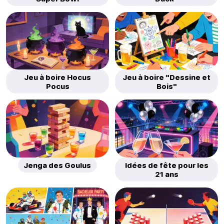
Jeu à boire Hocus
Jeu à boire "Dessine et
Pocus
Bois"
Jenga des Goulus
Idées de fête pour les
21 ans