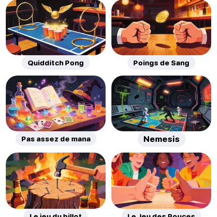
Quidditch Pong
Poings de Sang
Pas assez de mana
Nemesis
Le jeu du billot
Le Jeu des Pouces