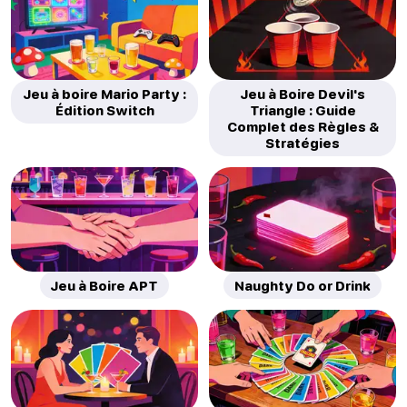
Jeu à boire Mario Party :
Jeu à Boire Devil's
Édition Switch
Triangle : Guide
Complet des Règles &
Stratégies
Jeu à Boire APT
Naughty Do or Drink