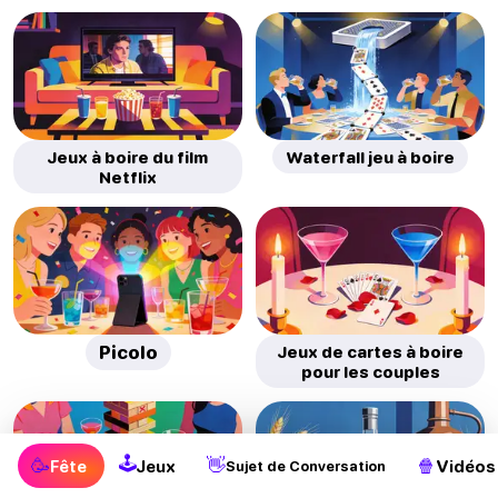
Jeux à boire du film
Waterfall jeu à boire
Netflix
Picolo
Jeux de cartes à boire
pour les couples
🕹
🥳
👋
🍿
Fête
Jeux
Vidéos
Sujet de Conversation