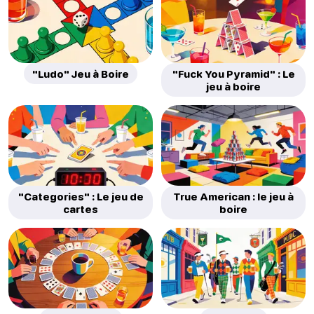
"Ludo" Jeu à Boire
"Fuck You Pyramid" : Le
jeu à boire
"Categories" : Le jeu de
True American : le jeu à
cartes
boire