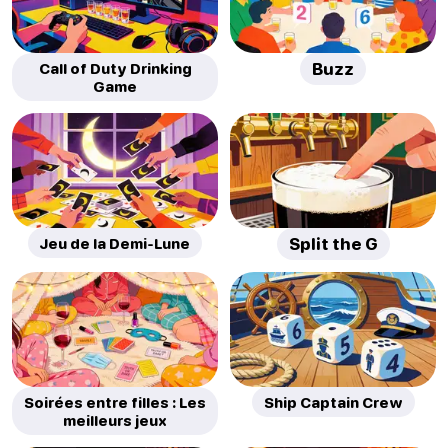
Call of Duty Drinking
Buzz
Game
Jeu de la Demi-Lune
Split the G
Soirées entre filles : Les
Ship Captain Crew
meilleurs jeux