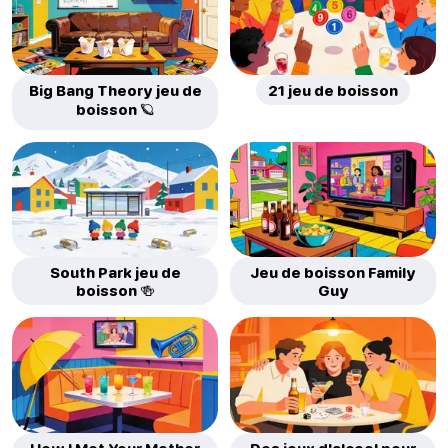
Big Bang Theory jeu de
21 jeu de boisson
boisson 🪐
South Park jeu de
Jeu de boisson Family
boisson 🍻
Guy
How I Met Your Mother
Des jeux d'alcool pour