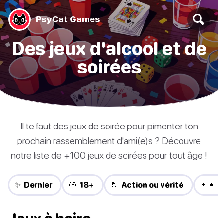
PsyCat Games
Des jeux d'alcool et de
soirées
Il te faut des jeux de soirée pour pimenter ton
prochain rassemblement d'ami(e)s ? Découvre
notre liste de +100 jeux de soirées pour tout âge !
✨ Dernier
🔞 18+
🤞 Action ou vérité
👦👧
Jeux à boire