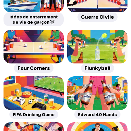
Idées de enterrement
Guerre Civile
de vie de garçon 🦌
Four Corners
Flunkyball
FIFA Drinking Game
Edward 40 Hands