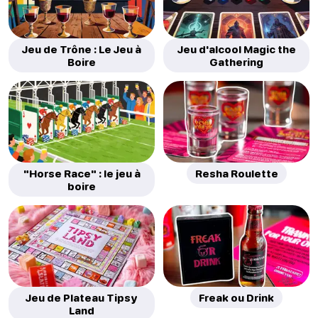
Jeu de Trône : Le Jeu à
Jeu d'alcool Magic the
Boire
Gathering
"Horse Race" : le jeu à
Resha Roulette
boire
Jeu de Plateau Tipsy
Freak ou Drink
Land