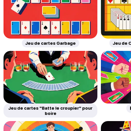
Jeu de cartes Garbage
Jeu de C
Jeu de cartes "Batte le croupier" pour
boire