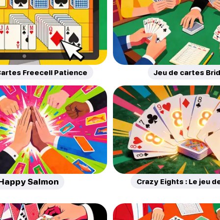
artes Freecell Patience
Jeu de cartes Bri
Happy Salmon
Crazy Eights : Le jeu d