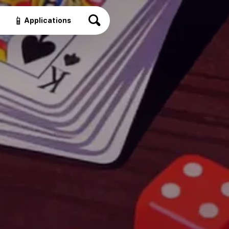
📱
Applications