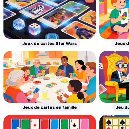
Jeux de cartes Star Wars
Jeux d
Jeux de cartes en famille
Jeu d