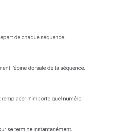
e départ de chaque séquence.
ment l’épine dorsale de ta séquence.
t remplacer n’importe quel numéro.
our se termine instantanément.