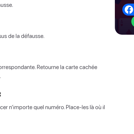
ausse.
sus de la défausse.
 correspondante. Retourne la carte cachée
.
t
er n’importe quel numéro. Place-les là où il