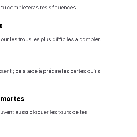
te tu complèteras tes séquences.
t
our les trous les plus difficiles à combler.
nt ; cela aide à prédire les cartes qu’ils
s mortes
euvent aussi bloquer les tours de tes