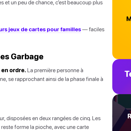
es et un peu de chance, c’est beaucoup plus
M
urs jeux de cartes pour familles
— faciles
tes Garbage
 en ordre.
La première personne à
T
 se rapprochant ainsi de la phase finale à
R
ur, disposées en deux rangées de cinq. Les
 reste forme la pioche, avec une carte