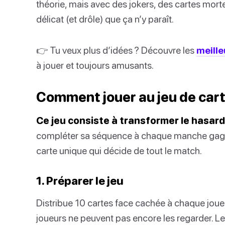
théorie, mais avec des jokers, des cartes mort
délicat (et drôle) que ça n’y paraît.
👉 Tu veux plus d’idées ? Découvre les
meille
à jouer et toujours amusants.
Comment jouer au jeu de car
Ce jeu consiste à transformer le hasard
compléter sa séquence à chaque manche gagne,
carte unique qui décide de tout le match.
1. Préparer le jeu
Distribue 10 cartes face cachée à chaque joue
joueurs ne peuvent pas encore les regarder. Le