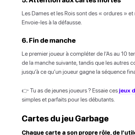
Les Dames et les Rois sont des « ordures » et
Envoie-les à la défausse.
6. Fin de manche
Le premier joueur à compléter de l’As au 10 ter
de la manche suivante, tandis que les autres con
jusqu’à ce qu’un joueur gagne la séquence fina
👉 Tu as de jeunes joueurs ? Essaie ces
jeux 
simples et parfaits pour les débutants.
Cartes du jeu Garbage
Chaque carte a son propre rôle, de l’ut