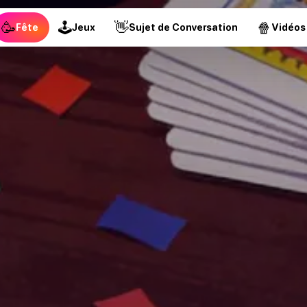
🥳
🕹
👋
🍿
Fête
Jeux
Sujet de Conversation
Vidéos