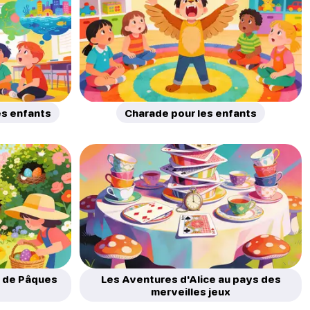
les enfants
Charade pour les enfants
s de Pâques
Les Aventures d'Alice au pays des
merveilles jeux