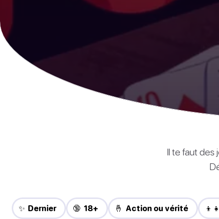
Il te faut de
Dé
✨ Dernier
🔞 18+
🤞 Action ou vérité
👦