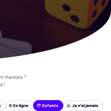
nt d'ami(e)s ?
e !
s
🌐 En ligne
🧒 Enfants
🙅 Je n'ai jamais