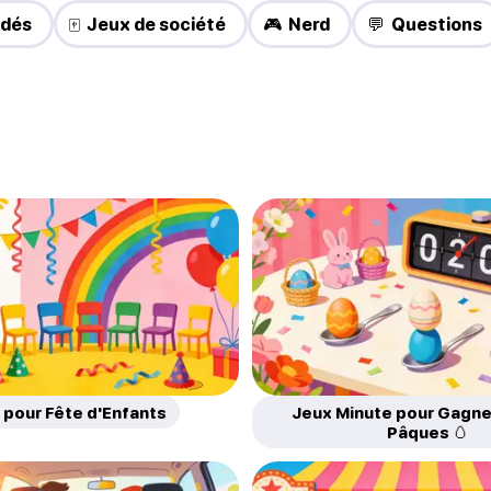
 dés
🀄 Jeux de société
🎮 Nerd
💬 Questions
 pour Fête d'Enfants
Jeux Minute pour Gagne
Pâques 🥚