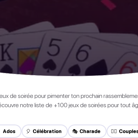
s jeux de soirée pour pimenter ton prochain rassembleme
couvre notre liste de +100 jeux de soirées pour tout âg
 Ados
🎈 Célébration
🎭 Charade
❤️‍🔥 Couple