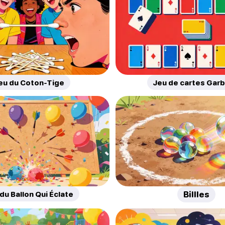
eu du Coton-Tige
Jeu de cartes Gar
du Ballon Qui Éclate
Billles