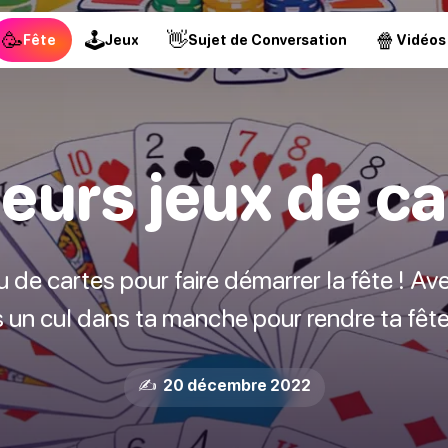
🥳
🕹
👋
🍿
Fête
Jeux
Sujet de Conversation
Vidéos
leurs jeux de ca
u de cartes pour faire démarrer la fête ! Av
as un cul dans ta manche pour rendre ta fête
✍️ 20 décembre 2022