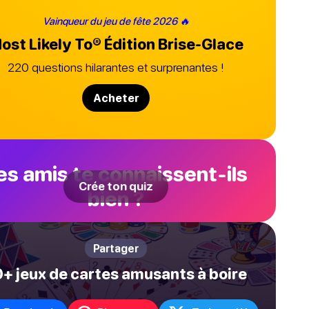
Vainqueur du jeu de fête 2026 🔥
ost Likely To®
Édition Brise-Glace
220 questions hilarantes et surprenantes !
Acheter
es amis te connaissent-ils
Crée ton quiz
bien ?
Partager
0+ jeux de cartes amusants à boire