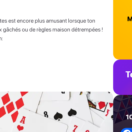
M
tes est encore plus amusant lorsque ton
ux gâchés ou de règles maison détrempées !
n:
T
1