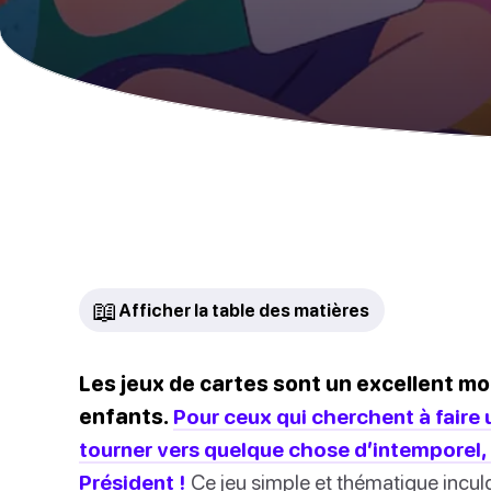
📖
Afficher la table des matières
Les jeux de cartes sont un excellent mo
enfants.
Pour ceux qui cherchent à faire 
tourner vers quelque chose d’intemporel,
Président !
Ce jeu simple et thématique incu