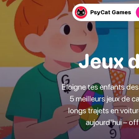
PsyCat Games
Jeux d
Éloigne tes enfants des 
5 meilleurs jeux de ca
longs trajets en voitu
aujourd'hui – of