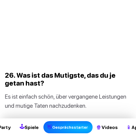
26. Was ist das Mutigste, das du je
getan hast?
Es ist einfach schön, über vergangene Leistungen
2
und mutige Taten nachzudenken.
🕹
👋
🍿
📱
Party
Spiele
Videos
A
Gesprächsstarter