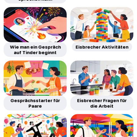
Wie man ein Gespräch
Eisbrecher Aktivitäten
auf Tinder beginnt
Gesprächsstarter für
Eisbrecher Fragen für
Paare
die Arbeit