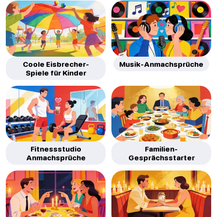
Coole Eisbrecher-
Musik-Anmachsprüche
Spiele für Kinder
Fitnessstudio
Familien-
Anmachsprüche
Gesprächsstarter