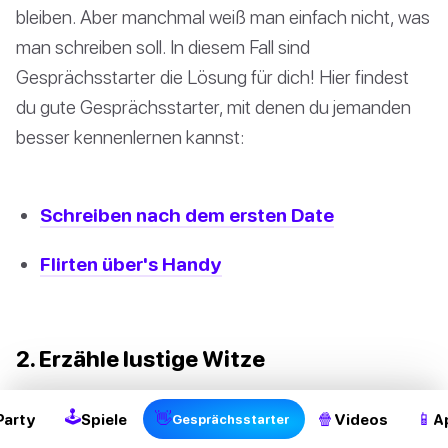
bleiben. Aber manchmal weiß man einfach nicht, was
man schreiben soll. In diesem Fall sind
Gesprächsstarter die Lösung für dich! Hier findest
du gute Gesprächsstarter, mit denen du jemanden
besser kennenlernen kannst:
Schreiben nach dem ersten Date
Flirten über's Handy
2. Erzähle lustige Witze
Humor ist einer der besten Wege, um das Eis mit
🕹
👋
🍿
📱
Party
Spiele
Videos
A
Gesprächsstarter
jemandem zu brechen. Mit Witzen kannst du genau