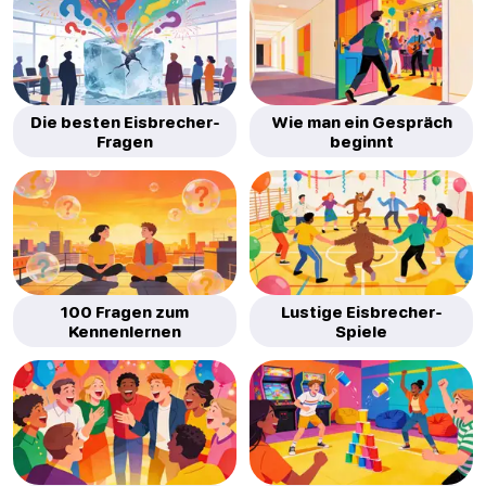
Die besten Eisbrecher-
Wie man ein Gespräch
Fragen
beginnt
100 Fragen zum
Lustige Eisbrecher-
Kennenlernen
Spiele