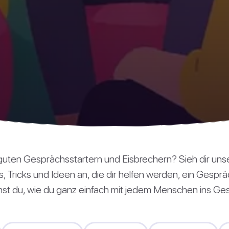
guten Gesprächsstartern und Eisbrechern? Sieh dir un
ps, Tricks und Ideen an, die dir helfen werden, ein Gesp
ernst du, wie du ganz einfach mit jedem Menschen ins G