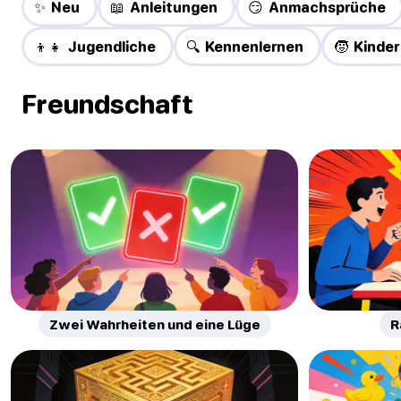
✨ Neu
📖 Anleitungen
😏 Anmachsprüche
👦👧 Jugendliche
🔍 Kennenlernen
🧒 Kinder
Freundschaft
Zwei Wahrheiten und eine Lüge
R