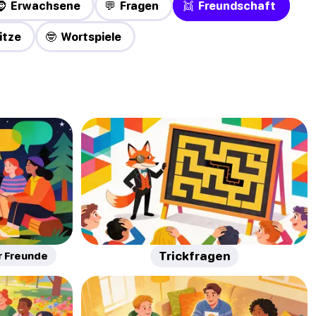
🧔 Erwachsene
💬 Fragen
👯 Freundschaft
itze
🤓 Wortspiele
r Freunde
Trickfragen