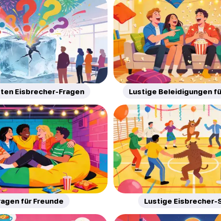
sten Eisbrecher-Fragen
Lustige Beleidigungen f
ragen für Freunde
Lustige Eisbrecher-