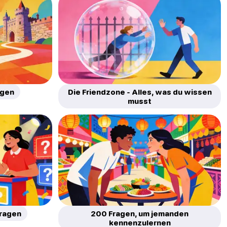
agen
Die Friendzone - Alles, was du wissen
musst
Fragen
200 Fragen, um jemanden
kennenzulernen