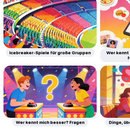
Icebreaker-Spiele für große Gruppen
Wer kennt
f
Wer kennt mich besser? Fragen
Dinge, üb