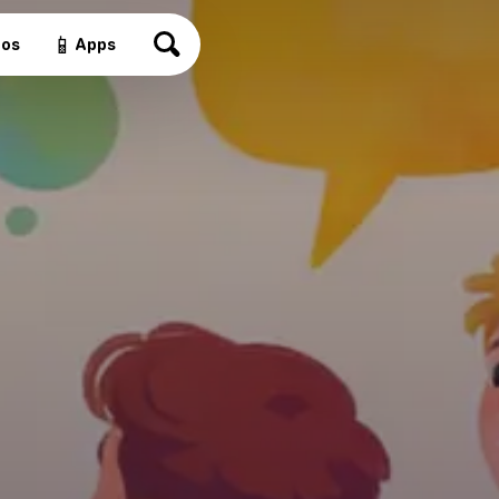
📱
eos
Apps