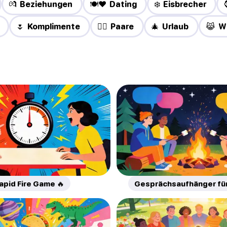
💏 Beziehungen
🍽️❤️ Dating
❄️ Eisbrecher
🌷 Komplimente
❤️‍🔥 Paare
🎄 Urlaub
😹 W
apid Fire Game 🔥
Gesprächsaufhänger fü