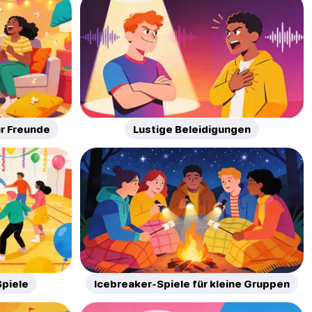
ür Freunde
Lustige Beleidigungen
Spiele
Icebreaker-Spiele für kleine Gruppen