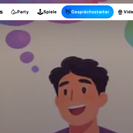
🥳
🕹
👋
🍿
s
Party
Spiele
Gesprächsstarter
Vid