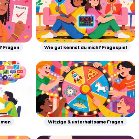
? Fragen
Wie gut kennst du mich? Fragespiel
emen
Witzige & unterhaltsame Fragen