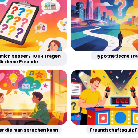
 mich besser? 100+ Fragen
Hypothetische Fr
ür deine Freunde
er die man sprechen kann
Freundschaftsquiz 