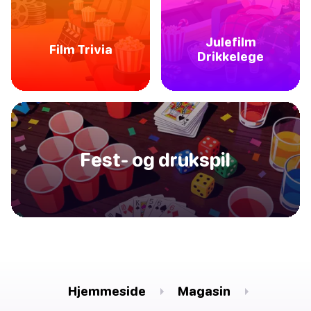
Julefilm
Film Trivia
Drikkelege
Fest- og drukspil
Hjemmeside
Magasin