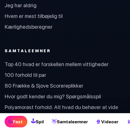
Jeg har aldrig
Hvem er mest tilbøjelig til
Kærlighedsberegner
SAMTALEEMNER
Top 40 hvad er forskellen mellem vittigheder
100 forhold til par
80 Frække & Sjove Scorereplikker
Hvor godt kender du mig? Spørgsmålsspil
Polyamorøst forhold: Alt hvad du behøver at vide
50+ Hylende Morsomme Hunde Puns, Der Vil Få Dig
🕹
🥳
👋
🍿

Fest
Spil
Samtaleemner
Videoer
Til At Smile