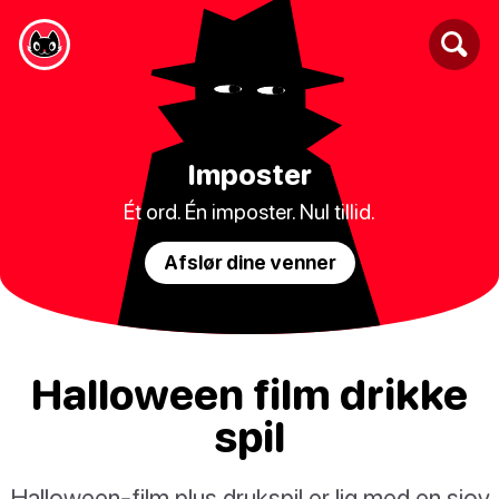
Imposter
Ét ord. Én imposter. Nul tillid.
Afslør dine venner
Halloween film drikke
spil
Halloween-film plus drukspil er lig med en sjov