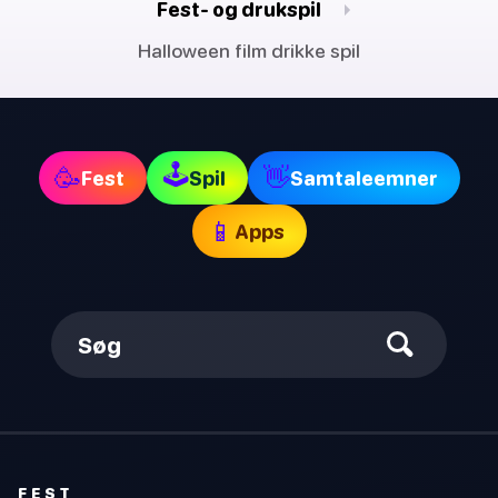
Fest- og drukspil
Halloween film drikke spil
🕹
🥳
👋
Fest
Spil
Samtaleemner
📱
Apps
Søg
FEST