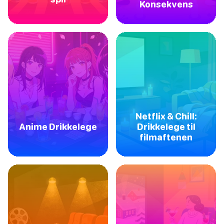
Konsekvens
Netflix & Chill:
Anime Drikkelege
Drikkelege til
filmaftenen