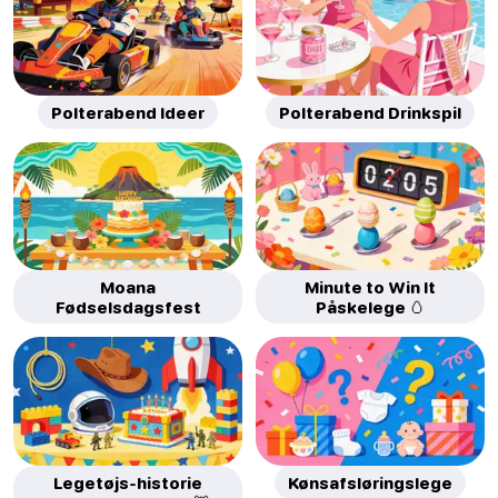
Polterabend Ideer
Polterabend Drinkspil
Moana
Minute to Win It
Fødselsdagsfest
Påskelege 🥚
Legetøjs-historie
Kønsafsløringslege