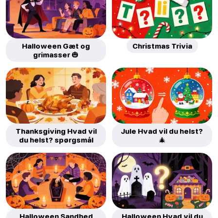
Halloween Gæt og
Christmas Trivia
grimasser 🎃
Thanksgiving Hvad vil
Jule Hvad vil du helst?
du helst? spørgsmål
🎄
Halloween Sandhed
Halloween Hvad vil du