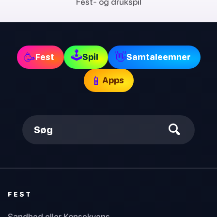
Fest- og drukspil
🕹
🥳
👋
Fest
Spil
Samtaleemner
📱
Apps
Søg
FEST
Sandhed eller Konsekvens