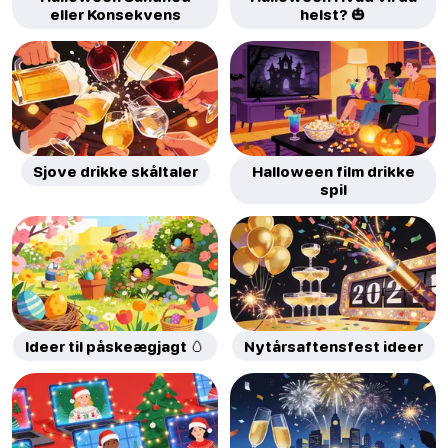
eller Konsekvens
helst? 🎃
Sjove drikke skåltaler
Halloween film drikke
spil
Ideer til påskeægjagt 🥚
Nytårsaftensfest ideer