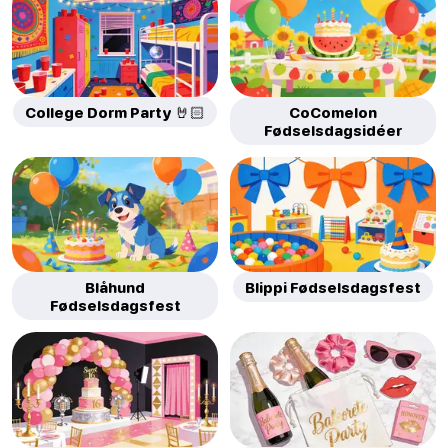
College Dorm Party 🤘🏻
CoComelon
Fødselsdagsidéer
Blåhund
Blippi Fødselsdagsfest
Fødselsdagsfest