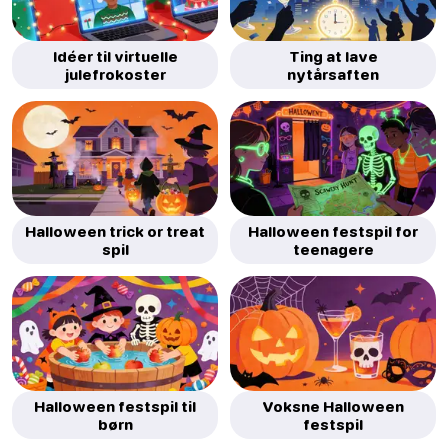
Idéer til virtuelle
Ting at lave
julefrokoster
nytårsaften
Halloween trick or treat
Halloween festspil for
spil
teenagere
Halloween festspil til
Voksne Halloween
børn
festspil