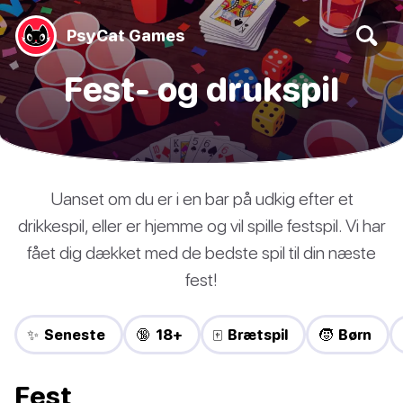
PsyCat Games
Fest- og drukspil
Uanset om du er i en bar på udkig efter et
drikkespil, eller er hjemme og vil spille festspil. Vi har
fået dig dækket med de bedste spil til din næste
fest!
✨ Seneste
🔞 18+
🀄 Brætspil
🧒 Børn
Fest