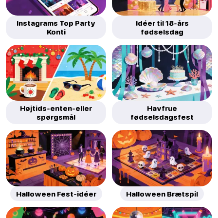
Instagrams Top Party
Idéer til 18-års
Konti
fødselsdag
Højtids-enten-eller
Havfrue
spørgsmål
fødselsdagsfest
Halloween Fest-idéer
Halloween Brætspil