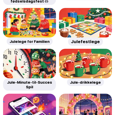
fødselsdagsfest 🧸
Julelege for Familien
Julefestlege
Jule-Minute-til-Succes
Jule-drikkelege
Spil