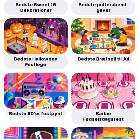
Bedste Sweet 16
Bedste polterabend-
Dekorationer
gaver
Bedste Halloween
Bedste Brætspil til Jul
Festlege
Bedste 80'er festpynt
Barbie
Fødselsdagsfest