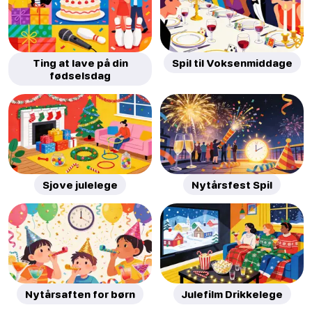
Ting at lave på din
Spil til Voksenmiddage
fødselsdag
Sjove julelege
Nytårsfest Spil
Nytårsaften for børn
Julefilm Drikkelege