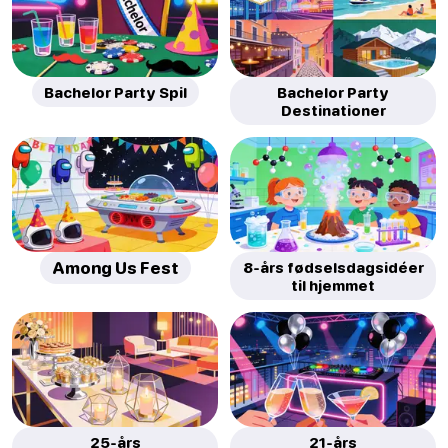
Bachelor Party Spil
Bachelor Party
Destinationer
Among Us Fest
8-års fødselsdagsidéer
til hjemmet
25-års
21-års