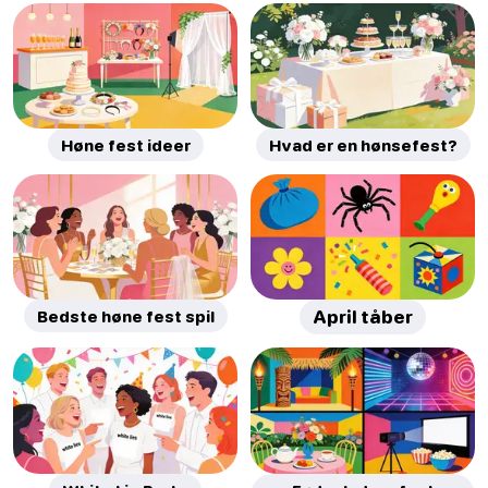
Høne fest ideer
Hvad er en hønsefest?
Bedste høne fest spil
April tåber