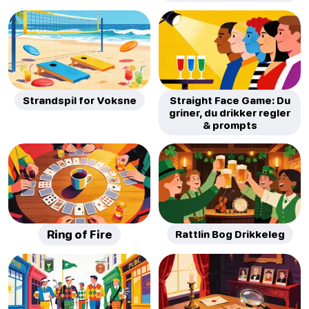
Strandspil for Voksne
Straight Face Game: Du
griner, du drikker regler
& prompts
Ring of Fire
Rattlin Bog Drikkeleg