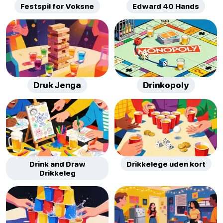
Festspil for Voksne
Edward 40 Hands
Druk Jenga
Drinkopoly
Drink and Draw
Drikkelege uden kort
Drikkeleg