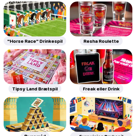
"Horse Race" Drinkespil
Resha Roulette
Tipsy Land Brætspil
Freak eller Drink