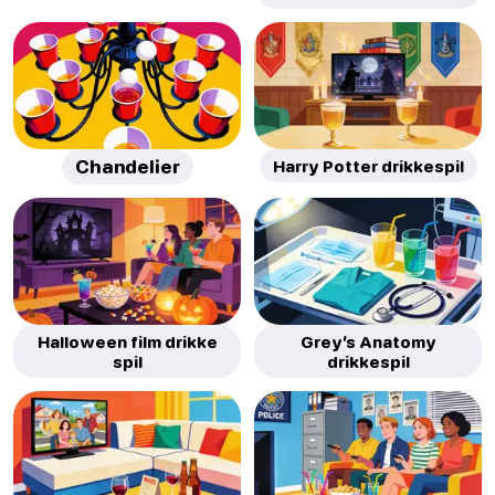
Chandelier
Harry Potter drikkespil
Halloween film drikke
Grey’s Anatomy
spil
drikkespil