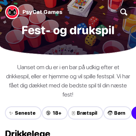
PsyCat Games
Fest- og drukspil
Uanset om du er i en bar på udkig efter et
drikkespil, eller er hjemme og vil spille festspil. Vi har
fået dig dækket med de bedste spil til din næste
fest!
✨ Seneste
🔞 18+
🀄 Brætspil
🧒 Børn
Drikkelege