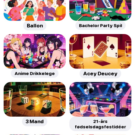
Ballon
Bachelor Party Spil
Anime Drikkelege
Acey Deucey
3 Mand
21-års
fødselsdagsfestidéer