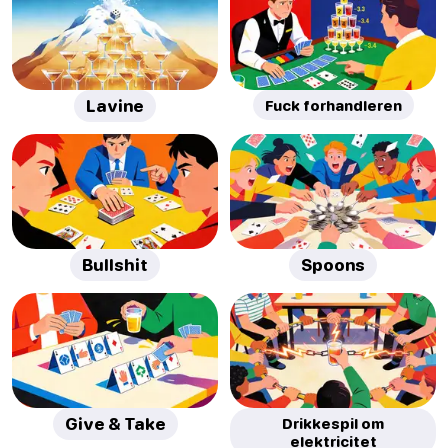
Lavine
Fuck forhandleren
Bullshit
Spoons
Give & Take
Drikkespil om
elektricitet