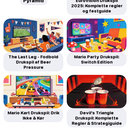
Pyramid
Eurovision Drukspil
2025: Komplette regler
og festguide
The Last Leg - Fodbold
Mario Party Drukspil:
Drukspil af Beer
Switch Edition
Pressure
Mario Kart Drukspil: Drik
Devil's Triangle
Ikke & Kør
Drukspil: Komplette
Regler & Strategiguide