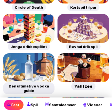
Circle of Death
Kortspil til par
Jenga drikkespillet
Røvhul drik spil
Den ultimative vodka
Yahtzee
guide
🕹
🥳
👋
🍿

Fest
Spil
Samtaleemner
Videoer