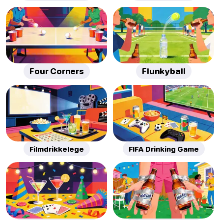
Four Corners
Flunkyball
Filmdrikkelege
FIFA Drinking Game