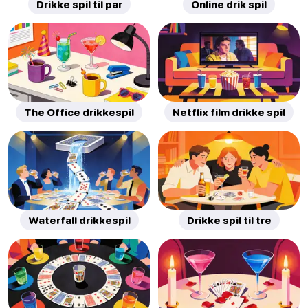
Drikke spil til par
Online drik spil
The Office drikkespil
Netflix film drikke spil
Waterfall drikkespil
Drikke spil til tre