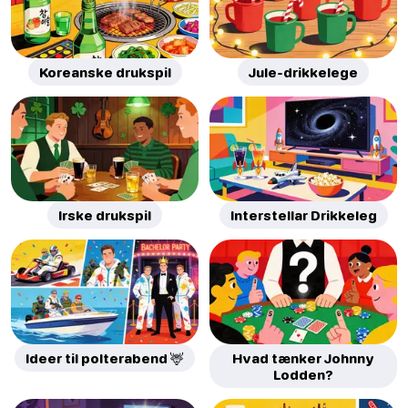
Koreanske drukspil
Jule-drikkelege
Irske drukspil
Interstellar Drikkeleg
Ideer til polterabend 🦌
Hvad tænker Johnny
Lodden?