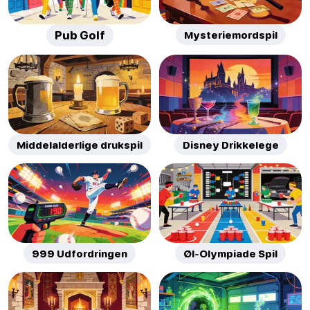
Pub Golf
Mysteriemordspil
Middelalderlige drukspil
Disney Drikkelege
999 Udfordringen
Øl-Olympiade Spil