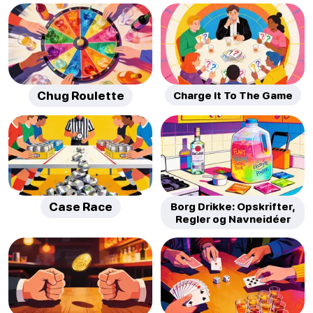
Chug Roulette
Charge It To The Game
Case Race
Borg Drikke: Opskrifter,
Regler og Navneidéer