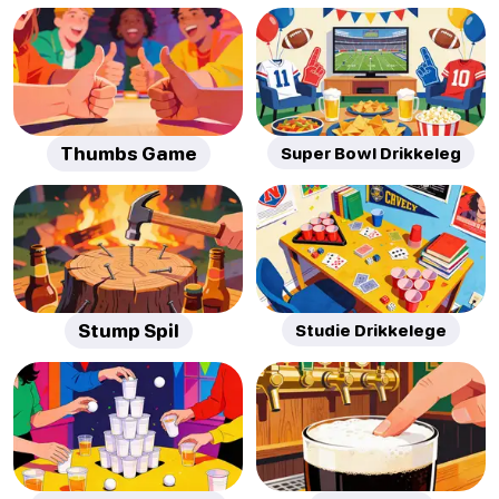
Thumbs Game
Super Bowl Drikkeleg
Stump Spil
Studie Drikkelege