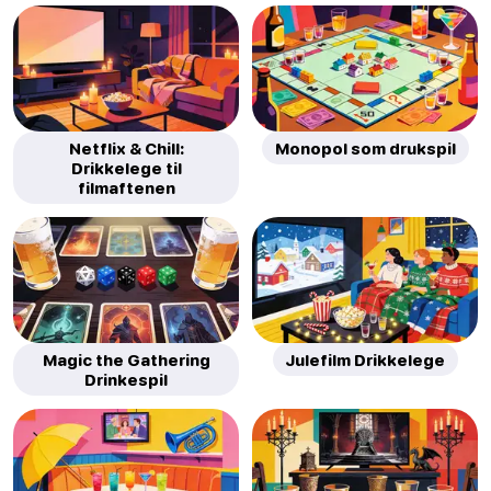
Netflix & Chill:
Monopol som drukspil
Drikkelege til
filmaftenen
Magic the Gathering
Julefilm Drikkelege
Drinkespil