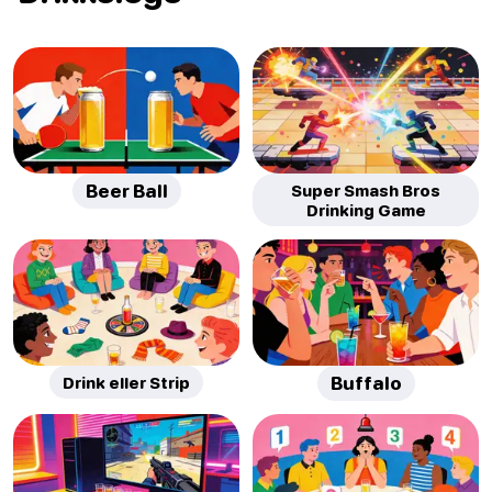
Beer Ball
Super Smash Bros
Drinking Game
Drink eller Strip
Buffalo