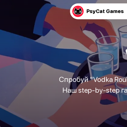
PsyCat Games
Спробуй "Vodka Roule
Наш step-by-step га