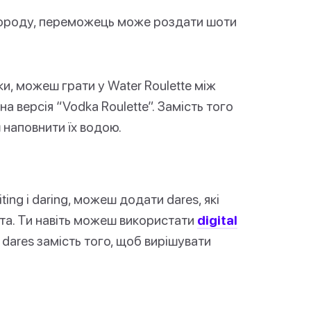
городу, переможець може роздати шоти
и, можеш грати у Water Roulette між
а версія “Vodka Roulette”. Замість того
наповнити їх водою.
ing і daring, можеш додати dares, які
та. Ти навіть можеш використати
digital
dares замість того, щоб вирішувати