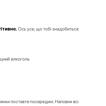
уїтивно.
Ось усе, що тобі знадобиться:
іцний алкоголь
лянки поставте посередині. Наповни всі