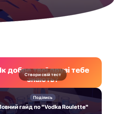
Як добре твої друзі тебе
Створи свій тест
знають?
Поділись
Повний гайд по "Vodka Roulette"