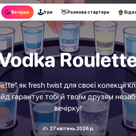
🥳
🕹
👋
🍿
Вечірка
Ігри
Pозмова стартери
Віде
Vodka Roulett
tte" як fresh twist для своєї колекції к
йд гарантує тобі й твоїм друзям незаб
вечірку!
✍️ 27 квітень 2026 р.