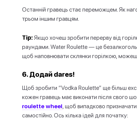
Останній гравець стає переможцем. Як на
трьом іншим гравцям.
Tip:
Якщо хочеш зробити перерву від горілк
раундами. Water Roulette — це безалкогольн
щоб наповнювати склянки горілкою, можеш 
6. Додай dares!
Щоб зробити “Vodka Roulette” ще більш excit
кожен гравець має виконати після свого шо
roulette wheel
, щоб випадково призначати 
самостійно. Ось кілька ідей для початку: