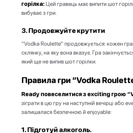
горілка:
Цей гравець має випити шот горілк
вибуває з гри.
3. Продовжуйте крутити
“Vodka Roulette” продовжується: кожен грав
склянку, на яку вона вказує. Гра закінчуєт
який ще не випив шот горілки.
Правила гри “Vodka Roulett
Ready повеселитися з exciting грою “
зіграти в цю гру на наступній вечірці або ev
залишалася безпечною й enjoyable:
1. Підготуй алкоголь.