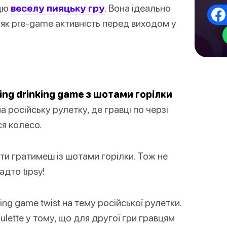
 цю
веселу пияцьку гру
. Вона ідеально
як pre-game активність перед виходом у
ing drinking game з шотами горілки
 російську рулетку, де гравці по черзі
ся колесо.
 ти гратимеш із шотами горілки. Тож не
дто tipsy!
ing game twist на тему російської рулетки.
oulette у тому, що для другої гри гравцям