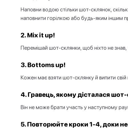
Наповни водою стільки шот-склянок, скільки 
наповнити горілкою або будь-яким іншим 
2. Mix it up!
Перемішай шот-склянки, щоб ніхто не знав, у
3. Bottoms up!
Кожен має взяти шот-склянку й випити свій
4. Гравець, якому дісталася шот-
Він не може брати участь у наступному рау
5. Повторюйте кроки 1-4, доки н