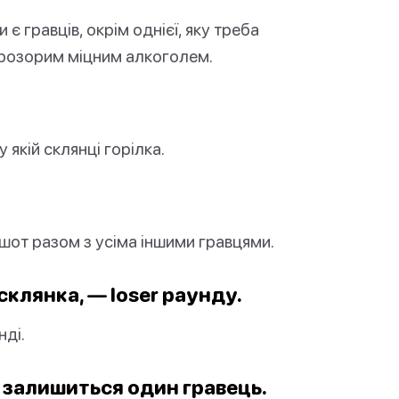
є гравців, окрім однієї, яку треба
прозорим міцним алкоголем.
 якій склянці горілка.
 шот разом з усіма іншими гравцями.
склянка, — loser раунду.
нді.
е залишиться один гравець.