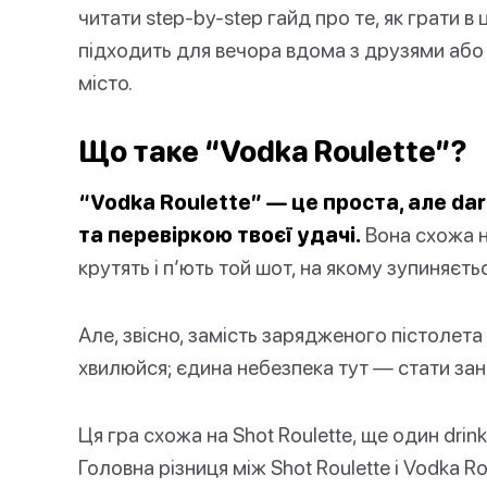
читати step-by-step гайд про те, як грати в
підходить для вечора вдома з друзями або 
місто.
Що таке “Vodka Roulette”?
“Vodka Roulette” — це проста, але dar
та перевіркою твоєї удачі.
Вона схожа на
крутять і п’ють той шот, на якому зупиняєть
Але, звісно, замість зарядженого пістолета
хвилюйся; єдина небезпека тут — стати зана
Ця гра схожа на Shot Roulette, ще один drink
Головна різниця між Shot Roulette і Vodka R