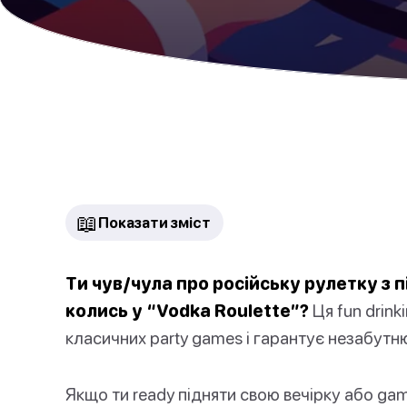
📖
Показати зміст
Ти чув/чула про російську рулетку з п
колись у “Vodka Roulette”?
Ця fun drink
класичних party games і гарантує незабутню 
Якщо ти ready підняти свою вечірку або gam