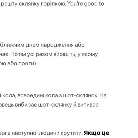
и решту склянку горілкою. You’re good to
йближчим днем народження або
ає. Потім усі разом вирішіть, у якому
ою або проти).
кола, всередині кола з шот-склянок. На
равець вибирає шот-склянку й випиває
черга наступної людини крутити.
Якщо це