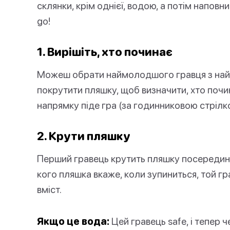
склянки, крім однієї, водою, а потім наповн
go!
1. Вирішіть, хто починає
Можеш обрати наймолодшого гравця з на
покрутити пляшку, щоб визначити, хто почин
напрямку піде гра (за годинниковою стрілк
2. Крути пляшку
Перший гравець крутить пляшку посередині 
кого пляшка вкаже, коли зупиниться, той г
вміст.
Якщо це вода:
Цей гравець safe, і тепер 