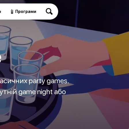
📱
о
Програми
e
ласичних party games.
утній game night або