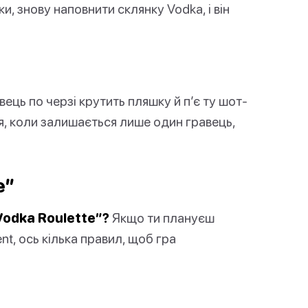
и, знову наповнити склянку Vodka, і він
ець по черзі крутить пляшку й п’є ту шот-
ься, коли залишається лише один гравець,
e”
Vodka Roulette”?
Якщо ти плануєш
ent, ось кілька правил, щоб гра