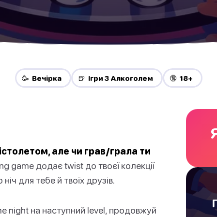
🥳 Вечірка
🍺 Ігри З Алкоголем
🔞 18+
істолетом, але чи грав/грала ти
ing game додає twist до твоєї колекції
ніч для тебе й твоїх друзів.
e night на наступний level, продовжуй