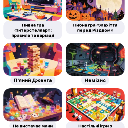
Пивна гра
Пибна гра «Жахіття
«Інтерстеллар»:
перед Різдвом»
правила та варіації
П'яний Дженга
Немізис
Не вистачає мани
Настільні ігри з