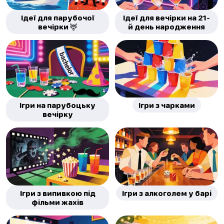
Ідеї для парубочої
Ідеї для вечірки на 21-
вечірки 🦌
й день народження
Ігри на парубоцьку
Ігри з чарками
вечірку
Ігри з випивкою під
Ігри з алкоголем у барі
фільми жахів