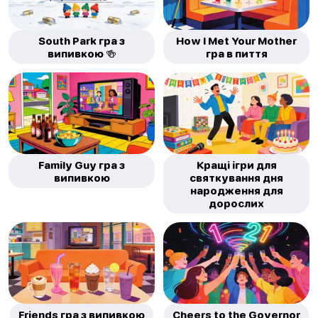
South Park гра з
How I Met Your Mother
випивкою 🍻
гра в пиття
Family Guy гра з
Кращі ігри для
випивкою
святкування дня
народження для
дорослих
Friends гра з випивкою
Cheers to the Governor