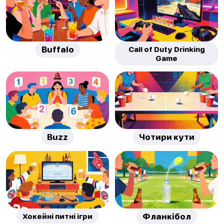
Buffalo
Call of Duty Drinking
Game
Buzz
Чотири кути
Хокейні питні ігри
Фланкібол