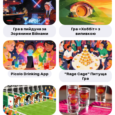
Гра в пийдуна за
Гра «Хоббіт» з
Зоряними Війнами
випивкою
Picolo Drinking App
"Rage Cage" Питуща
Гра