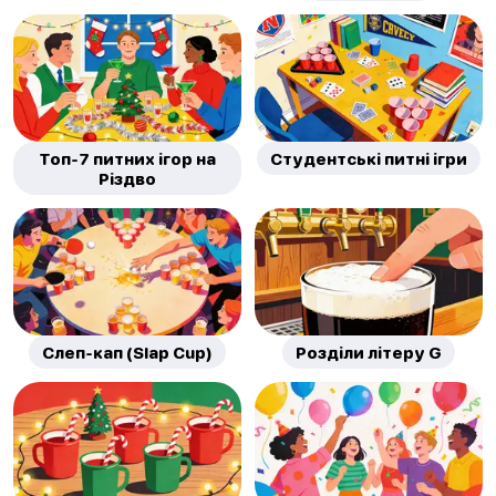
Топ-7 питних ігор на
Студентські питні ігри
Різдво
Слеп-кап (Slap Cup)
Розділи літеру G