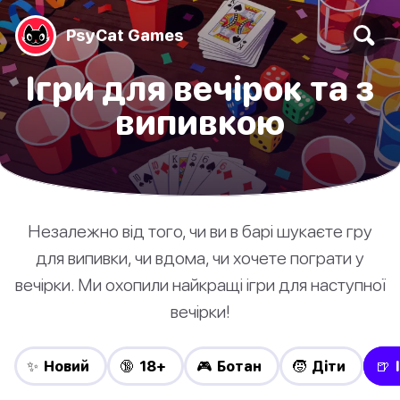
PsyCat Games
Ігри для вечірок та з
випивкою
Незалежно від того, чи ви в барі шукаєте гру
для випивки, чи вдома, чи хочете пограти у
вечірки. Ми охопили найкращі ігри для наступної
вечірки!
✨ Новий
🔞 18+
🎮 Ботан
🧒 Діти
🍺 