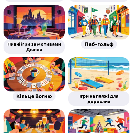
Пивні ігри за мотивами
Паб-гольф
Діснея
Кільце Вогню
Ігри на пляжі для
дорослих