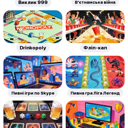
Виклик 999
В'єтнамська війна
Drinkopoly
Фліп-кап
Пивні ігри по Skype
Пивна гра Ліга Легенд