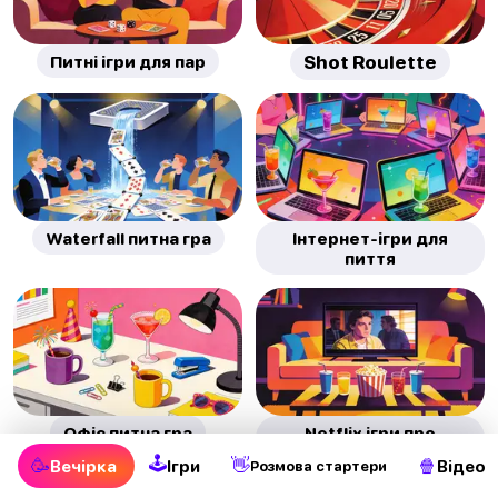
Питні ігри для пар
Shot Roulette
Waterfall питна гра
Інтернет-ігри для
пиття
Офіс питна гра
Netflix ігри про
випивку фільмів
🕹
🥳
👋
🍿
Вечірка
Ігри
Відео
Pозмова стартери