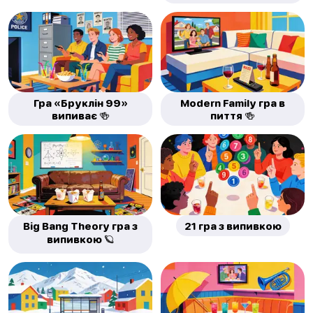
Гра «Бруклін 99»
Modern Family гра в
випиває 🍻
пиття 🍻
Big Bang Theory гра з
21 гра з випивкою
випивкою 🪐