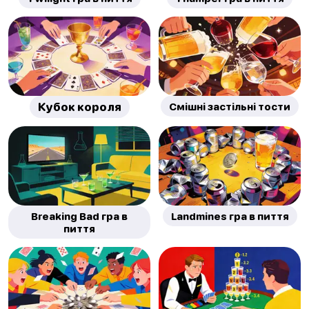
Кубок короля
Смішні застільні тости
Breaking Bad гра в
Landmines гра в пиття
пиття