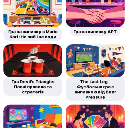
Гра на випивку в Mario
Гра на випивку APT
Kart: Не пий і не води
Гра Devil's Triangle:
The Last Leg -
Повні правила та
Футбольна гра з
стратегія
випивкою від Beer
Pressure