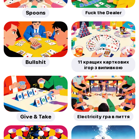
Spoons
Fuck the Dealer
Bullshit
11 кращих карткових
ігор з випивкою
Give & Take
Electricity гра в пиття