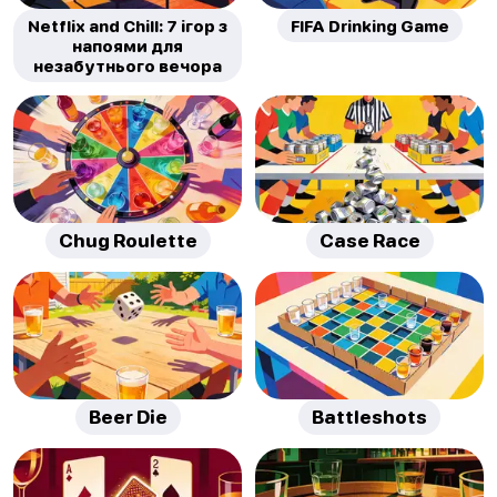
Netflix and Chill: 7 ігор з
FIFA Drinking Game
напоями для
незабутнього вечора
Chug Roulette
Case Race
Beer Die
Battleshots