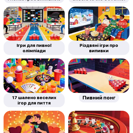
Ігри для пивної
Різдвяні ігри про
олімпіади
випивки
17 шалено веселих
Пивний понг
ігор для пиття