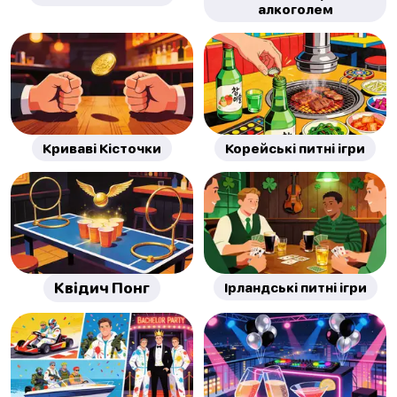
алкоголем
Криваві Кісточки
Корейські питні ігри
Квідич Понг
Ірландські питні ігри