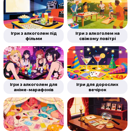
Ігри з алкоголем під
Ігри з алкоголем на
фільми
свіжому повітрі
Ігри з алкоголем для
Ігри для дорослих
аніме-марафонів
вечірок