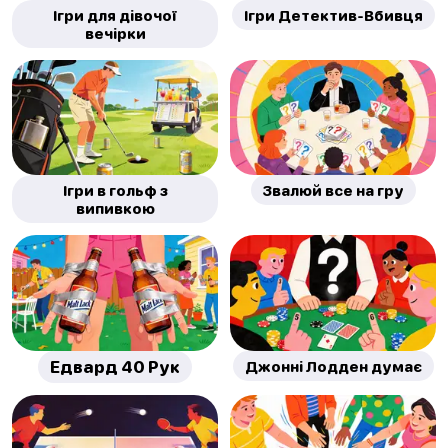
Ігри для дівочої
Ігри Детектив-Вбивця
вечірки
Ігри в гольф з
Звалюй все на гру
випивкою
Едвард 40 Рук
Джонні Лодден думає