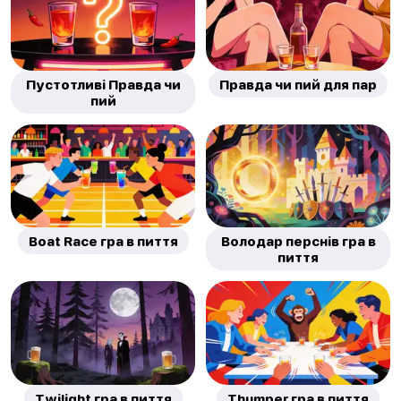
Пустотливі Правда чи
Правда чи пий для пар
пий
Boat Race гра в пиття
Володар перснів гра в
пиття
Twilight гра в пиття
Thumper гра в пиття