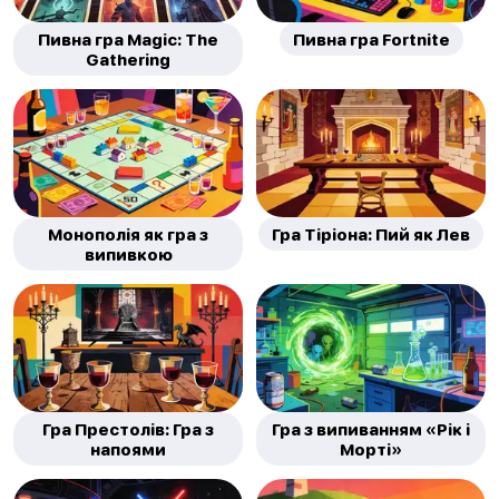
Пивна гра Magic: The
Пивна гра Fortnite
Gathering
Монополія як гра з
Гра Тіріона: Пий як Лев
випивкою
Гра Престолів: Гра з
Гра з випиванням «Рік і
напоями
Морті»