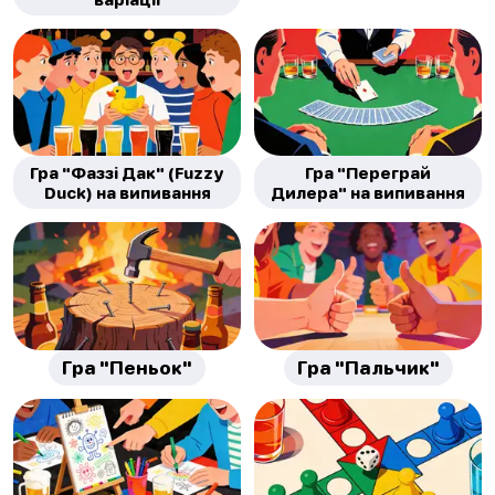
Гра "Фаззі Дак" (Fuzzy
Гра "Переграй
Duck) на випивання
Дилера" на випивання
Гра "Пеньок"
Гра "Пальчик"