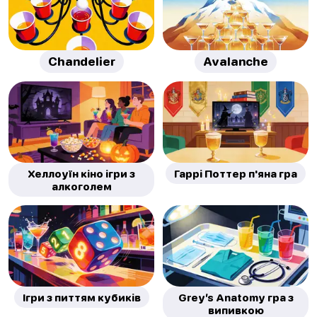
Chandelier
Avalanche
Хеллоуїн кіно ігри з
Гаррі Поттер п'яна гра
алкоголем
Ігри з питтям кубиків
Grey’s Anatomy гра з
випивкою