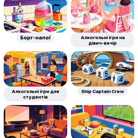
Борг-напої
Алкогольні ігри на
дівич-вечір
Алкогольні ігри для
Ship Captain Crew
студентів