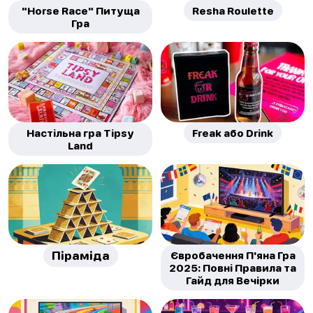
"Horse Race" Питуща
Resha Roulette
Гра
Настільна гра Tipsy
Freak або Drink
Land
Піраміда
Євробачення П'яна Гра
2025: Повні Правила та
Гайд для Вечірки