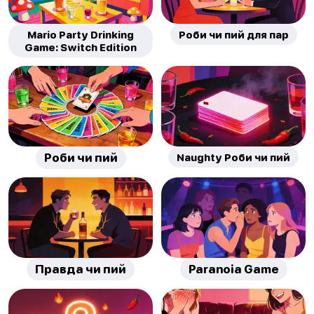
Mario Party Drinking
Роби чи пий для пар
Game: Switch Edition
Роби чи пий
Naughty Роби чи пий
Правда чи пий
Paranoia Game