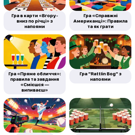
Гра в карти «Вгору-
Гра «Справжні
вниз по річці» з
Американці»: Правила
напоями
та як грати
Гра «Пряме обличчя»:
Гра "Rattlin Bog" з
правила та завдання
напоями
«Смієшся —
випиваєш»