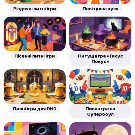
Різдвяні питні ігри
Повітряна куля
Пісенні питні ігри
Питуща гра «Гакус
Покус»
Пивні ігри для DND
Пивна гра на
Супербоул