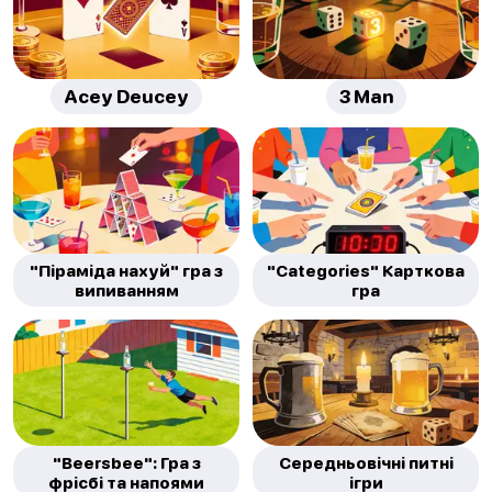
Acey Deucey
3 Man
"Піраміда нахуй" гра з
"Categories" Карткова
випиванням
гра
"Beersbee": Гра з
Середньовічні питні
фрісбі та напоями
ігри