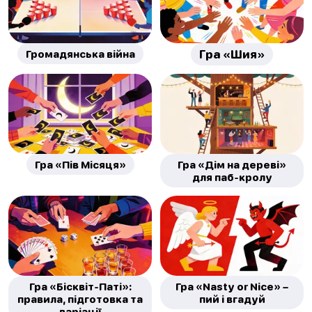
Громадянська війна
Гра «Шия»
Гра «Пів Місяця»
Гра «Дім на дереві»
для паб-кролу
Гра «Бісквіт-Паті»:
Гра «Nasty or Nice» –
правила, підготовка та
пий і вгадуй
варіації