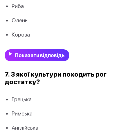
Риба
Олень
Корова
Показати відповідь
7. З якої культури походить рог
достатку?
Грецька
Римська
Англійська