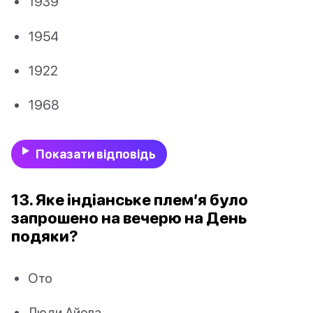
1939
1954
1922
1968
Показати відповідь
13. Яке індіанське плем’я було
запрошено на вечерю на День
подяки?
Ото
Люди Айова