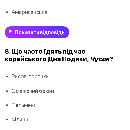
Американська
Показати відповідь
8. Що часто їдять під час
корейського Дня Подяки,
Чусок
?
Рисові тортики
Смажений бекон
Пельмені
Млинці