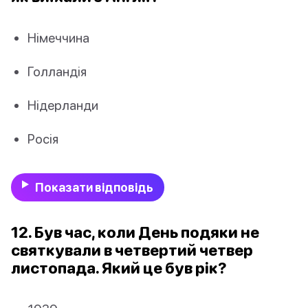
Німеччина
Голландія
Нідерланди
Росія
Показати відповідь
12. Був час, коли День подяки не
святкували в четвертий четвер
листопада. Який це був рік?