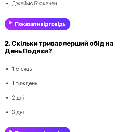
Джеймс Б’юкенен
Показати відповідь
2. Скільки тривав перший обід на
День Подяки?
1 місяць
1 тиждень
2 дні
3 дні