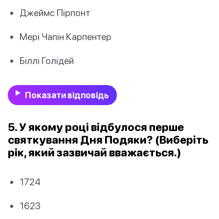
Джеймс Пірпонт
Мері Чапін Карпентер
Біллі Голідей
Показати відповідь
5. У якому році відбулося перше
святкування Дня Подяки? (Виберіть
рік, який зазвичай вважається.)
1724
1623