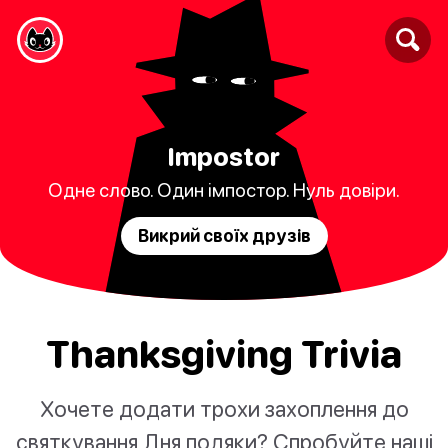
Impostor
Одне слово. Один імпостор. Нуль довіри.
Викрий своїх друзів
Thanksgiving Trivia
Хочете додати трохи захоплення до
святкування Дня подяки? Спробуйте наші