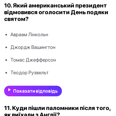
10. Який американський президент
відмовився оголосити День подяки
святом?
Авраам Лінкольн
Джордж Вашингтон
Томас Джефферсон
Теодор Рузвельт
Показати відповідь
11. Куди пішли паломники після того,
як виїхали з Англії?