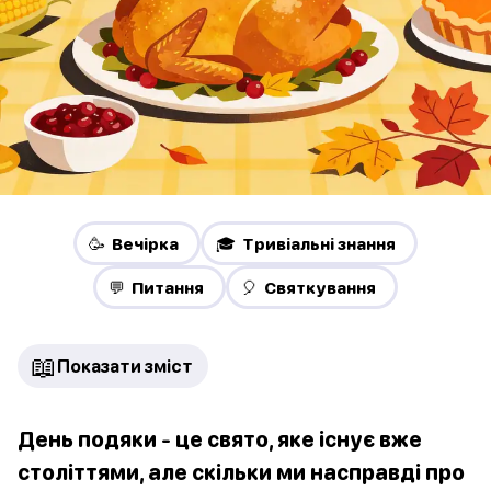
🥳 Вечірка
🎓 Тривіальні знання
💬 Питання
🎈 Святкування
📖
Показати зміст
День подяки - це свято, яке існує вже
століттями, але скільки ми насправді про