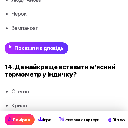
Черокі
Вампаноаг
Показати відповідь
14. Де найкраще вставити м’ясний
термометр у індичку?
Стегно
Крило
Спина
🕹
🥳
👋
🍿
Вечірка
Ігри
Відео
Pозмова стартери