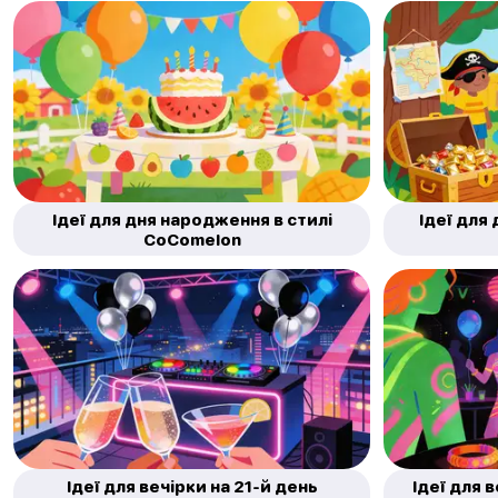
Ідеї для дня народження в стилі
Ідеї для
CoComelon
Ідеї для вечірки на 21-й день
Ідеї для в