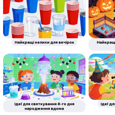
Найкращі келихи для вечірок
Найкращі
Ідеї для святкування 8-го дня
Ідеї д
народження вдома