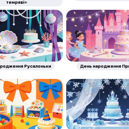
темряві»
ародження Русалоньки
День народження Пр