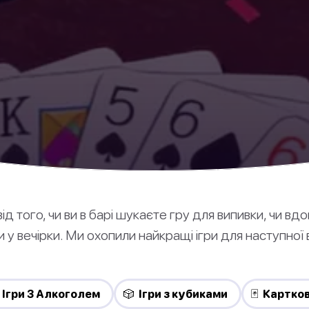
д того, чи ви в барі шукаєте гру для випивки, чи вдо
 у вечірки. Ми охопили найкращі ігри для наступної 
 Ігри З Алкоголем
🎲 Ігри з кубиками
🃏 Картков