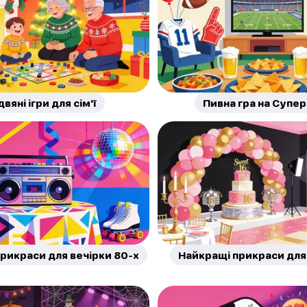
двяні ігри для сім'ї
Пивна гра на Супе
рикраси для вечірки 80-х
Найкращі прикраси для