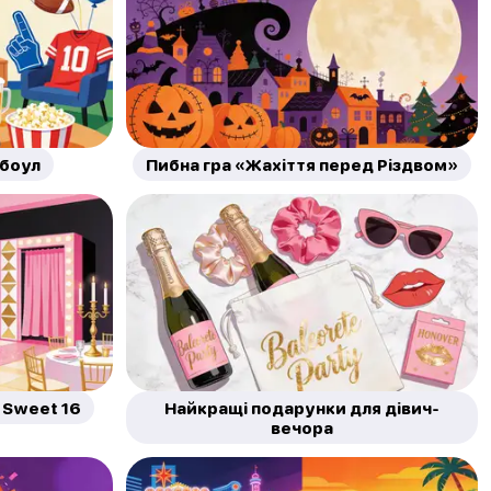
рбоул
Пибна гра «Жахіття перед Різдвом»
 Sweet 16
Найкращі подарунки для дівич-
вечора