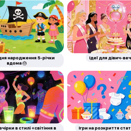
 дня народження 5-річки
Ідеї для дівич-ве
вдома 🎂
ечірки в стилі «світіння в
Ігри на розкриття стат