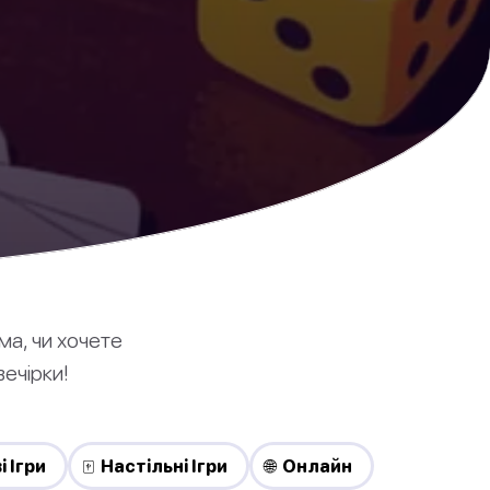
ма, чи хочете
вечірки!
і Ігри
🀄 Настільні Ігри
🌐 Онлайн