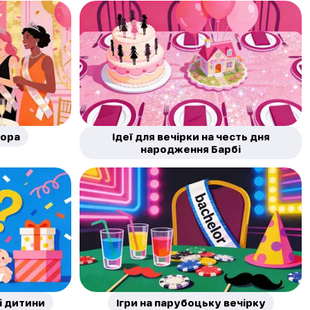
чора
Ідеї для вечірки на честь дня
народження Барбі
і дитини
Ігри на парубоцьку вечірку