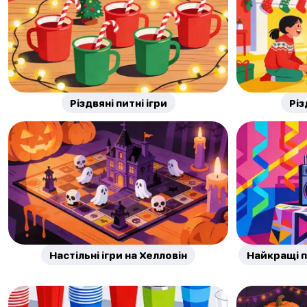
Різдвяні питні ігри
Різ
Настільні ігри на Хелловін
Найкращі п