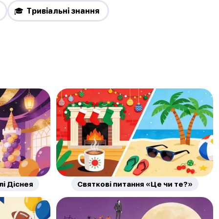
🎓 Тривіальні знання
лі Діснея
Святкові питання «Це чи те?»