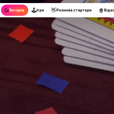
🥳
🕹
👋
🍿
Вечірка
Ігри
Pозмова стартери
Віде