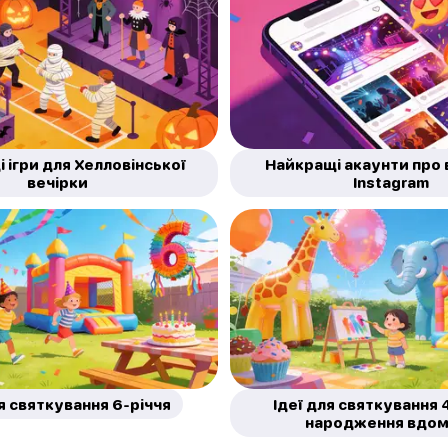
 ігри для Хелловінської
Найкращі акаунти про 
вечірки
Instagram
ля святкування 6-річчя
Ідеї для святкування 
народження вдом