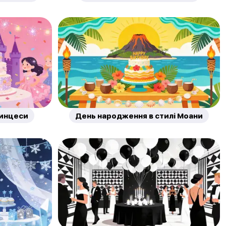
инцеси
День народження в стилі Моани