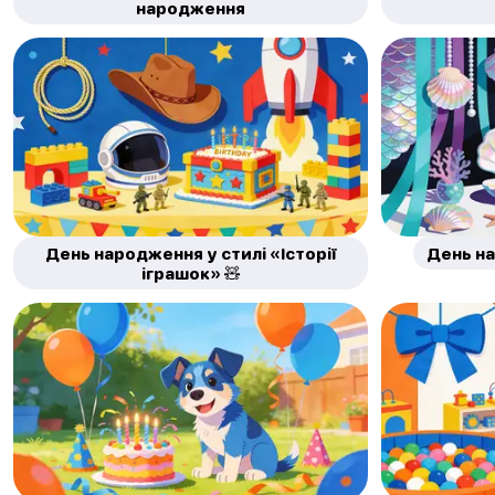
народження
День народження у стилі «Історії
День н
іграшок» 🧸