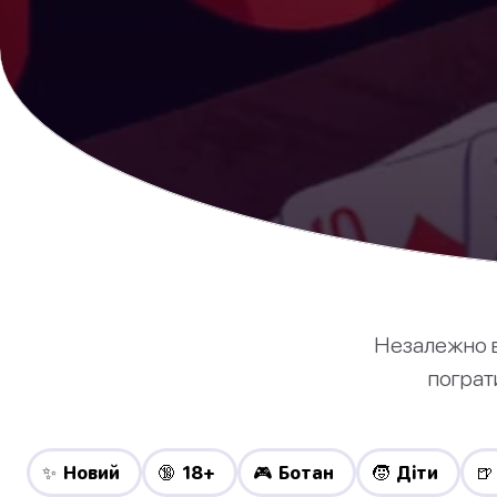
Незалежно ві
пограти
✨ Новий
🔞 18+
🎮 Ботан
🧒 Діти
🍺