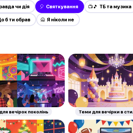
равда чи дія
🎈 Святкування
📺🎵 ТБ та музика
о б ти обрав
🙅 Я ніколи не
для вечірок поколінь
Теми для вечірки в сти