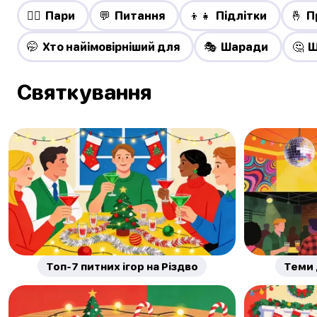
❤️‍🔥 Пари
💬 Питання
👦👧 Підлітки
🤞 П
🤭 Хто найімовірніший для
🎭 Шаради
🤔 Щ
Святкування
Топ-7 питних ігор на Різдво
Теми 