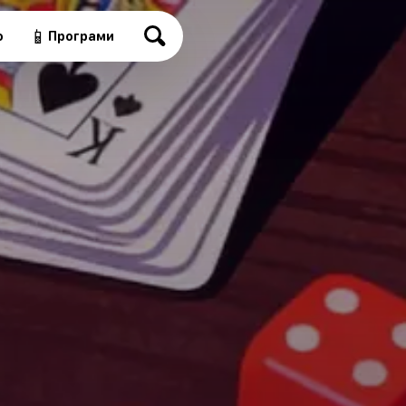
📱
о
Програми