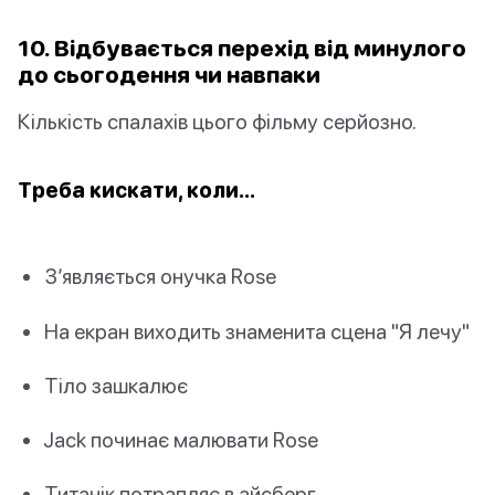
10. Відбувається перехід від минулого
до сьогодення чи навпаки
Кількість спалахів цього фільму серйозно.
Треба кискати, коли…
З’являється онучка Rose
На екран виходить знаменита сцена "Я лечу"
Тіло зашкалює
Jack починає малювати Rose
Титанік потрапляє в айсберг