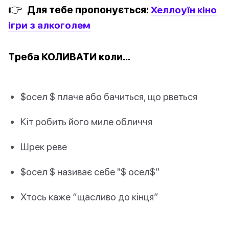
👉
Для тебе пропонується:
Хеллоуїн кіно
ігри з алкоголем
Треба КОЛИВАТИ коли…
$осел $ плаче або бачиться, що рветься
Кіт робить його миле обличчя
Шрек реве
$осел $ називає себе "$ осел$”
Хтось каже “щасливо до кінця”