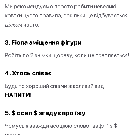
Ми рекомендуємо просто робити невеликі
ковтки цього правила, оскільки це відбувається
цілком
часто.
3. Fiona зміщення фігури
Робіть по 2 знімки щоразу, коли це трапляється!
4. Хтось співає
Будь то хороший спів чи жахливий вид,
НАПИТИ
!
5. $ осел $ згадує про їжу
Чомусь я завжди асоціюю слово "вафлі" з $
осел$.