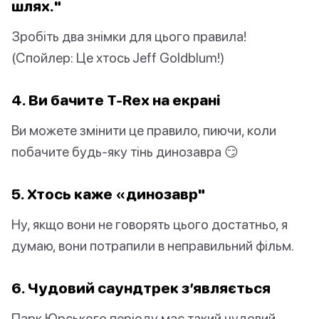
шлях."
Зробіть два знімки для цього правила!
(Спойлер: Це хтось Jeff Goldblum!)
4. Ви бачите T-Rex на екрані
Ви можете змінити це правило, пиючи, коли
побачите будь-яку тінь динозавра 😏
5. Хтось каже «динозавр"
Ну, якщо вони не говорять цього достатньо, я
думаю, вони потрапили в неправильний фільм.
6. Чудовий саундтрек з’являється
Парк Юрського періоду має такий чудовий