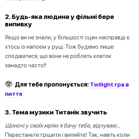
2. Будь-яка людина у фільмі бере
випивку
Якщо ви не знали, у більшості сцен насправді є
хтось із напоєм у руці. Тож будемо лише
сподіватися, що вони не роблять ковток
занадто часто!!
🤓
Для тебе пропонується:
Twilight гра в
пиття
3. Тема музики Титанік звучить
Щоночі у своїх мріях я бачу тебе, відчуваю…
Перестаньте грішити і випийте! Так, навіть коли