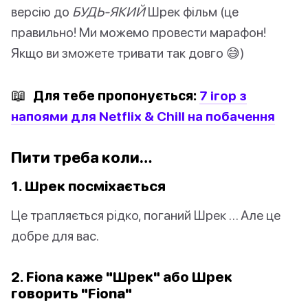
версію до
БУДЬ-ЯКИЙ
Шрек фільм (це
правильно! Ми можемо провести марафон!
Якщо ви зможете тривати так довго 😅)
📖
Для тебе пропонується:
7 ігор з
напоями для Netflix & Chill на побачення
Пити треба коли…
1. Шрек посміхається
Це трапляється рідко, поганий Шрек … Але це
добре для вас.
2. Fiona каже "Шрек" або Шрек
говорить "Fiona"