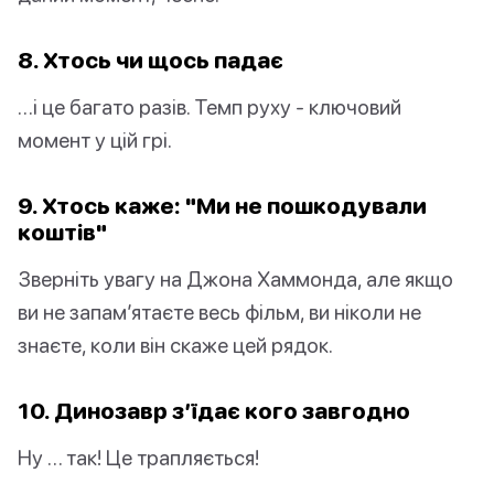
8. Хтось чи щось падає
…і це багато разів. Темп руху - ключовий
момент у цій грі.
9. Хтось каже: "Ми не пошкодували
коштів"
Зверніть увагу на Джона Хаммонда, але якщо
ви не запам’ятаєте весь фільм, ви ніколи не
знаєте, коли він скаже цей рядок.
10. Динозавр з’їдає кого завгодно
Ну … так! Це трапляється!