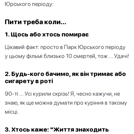
Юрського періоду:
Пити треба коли…
1. Щось або хтось помирає
Цікавий факт: просто в Парк Юрського періоду
у цьому фільмі близько 10 смертей, тож … Удачі!
2. Будь-кого бачимо, як він тримає або
сигарету в роті
90-ті … Усі курили скрізь! Я, чесно кажучи, не
знаю, як ще можна думати про куріння в такому
місці.
3. Хтось каже: "Життя знаходить