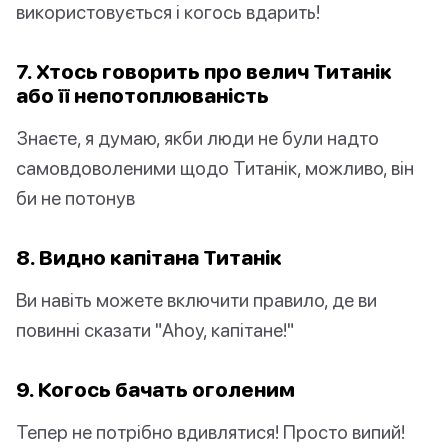
використовується і когось вдарить!
7. Хтось говорить про велич Титанік
або її непотоплюваність
Знаєте, я думаю, якби люди не були надто
самовдоволеними щодо Титанік, можливо, він
би не потонув
8. Видно капітана Титанік
Ви навіть можете включити правило, де ви
повинні сказати "Ahoy, капітане!"
9. Когось бачать оголеним
Тепер не потрібно вдивлятися! Просто випий!