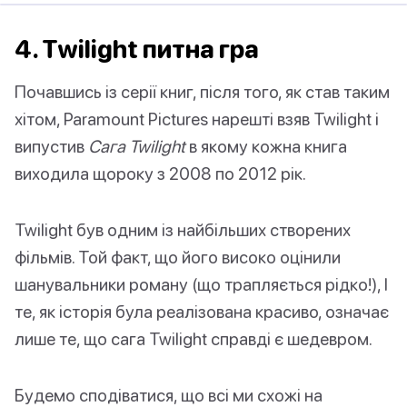
4. Twilight питна гра
Почавшись із серії книг, після того, як став таким
хітом, Paramount Pictures нарешті взяв Twilight і
випустив
Сага Twilight
в якому кожна книга
виходила щороку з 2008 по 2012 рік.
Twilight був одним із найбільших створених
фільмів. Той факт, що його високо оцінили
шанувальники роману (що трапляється рідко!), І
те, як історія була реалізована красиво, означає
лише те, що сага Twilight справді є шедевром.
Будемо сподіватися, що всі ми схожі на