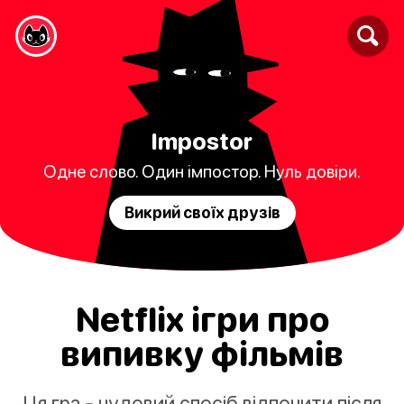
Impostor
Одне слово. Один імпостор. Нуль довіри.
Викрий своїх друзів
Netflix ігри про
випивку фільмів
Ця гра - чудовий спосіб відпочити після