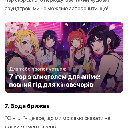
саундтрек, ми не можемо заперечити, що!
Для тебе пропонується:
7 ігор з алкоголем для аніме:
повний гід для кіновечорів
7. Вода брижає
“О ні … ”- це все, що ми можемо сказати на
даний момент, чесно.