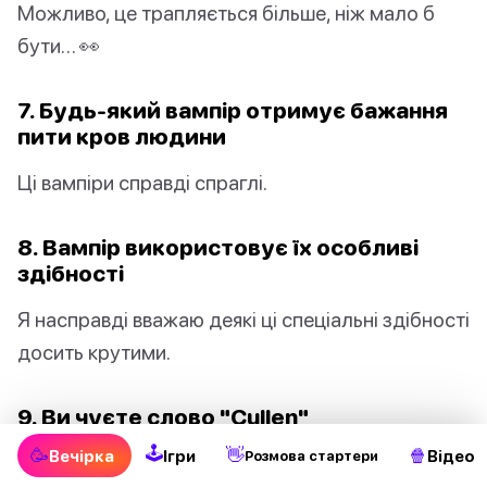
Можливо, це трапляється більше, ніж мало б
бути… 👀
7. Будь-який вампір отримує бажання
пити кров людини
Ці вампіри справді спраглі.
8. Вампір використовує їх особливі
здібності
Я насправді вважаю деякі ці спеціальні здібності
досить крутими.
9. Ви чуєте слово "Cullen"
🕹
🥳
👋
🍿
Вечірка
Ігри
Відео
Pозмова стартери
Це трапляється більше, ніж ви думаєте!