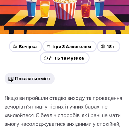
🥳 Вечірка
🍺 Ігри З Алкоголем
🔞 18+
📺🎵 ТБ та музика
📖
Показати зміст
Якщо ви пройшли стадію виходу та проведення
вечорів п’ятниці у тісних і гучних барах, не
хвилюйтеся. Є безліч способів, як і раніше мати
змогу насолоджуватися вихідними у спокійній,