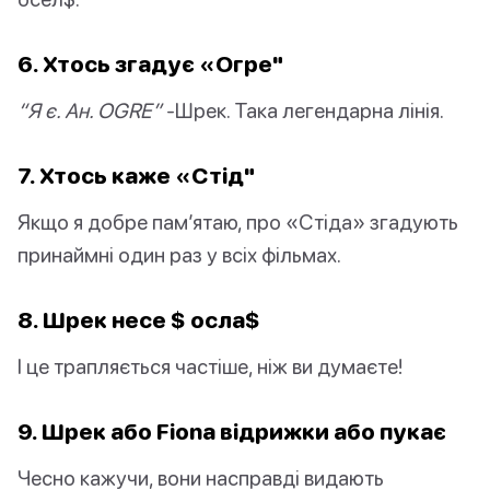
6. Хтось згадує «Огре"
“Я є. Ан. OGRE”
-Шрек. Така легендарна лінія.
7. Хтось каже «Стід"
Якщо я добре пам’ятаю, про «Стіда» згадують
принаймні один раз у всіх фільмах.
8. Шрек несе $ осла$
І це трапляється частіше, ніж ви думаєте!
9. Шрек або Fiona відрижки або пукає
Чесно кажучи, вони насправді видають