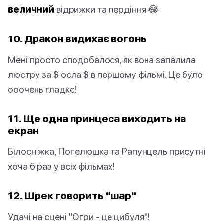
величний
відрижки та пердіння 😂
10. Дракон видихає вогонь
Мені просто сподобалося, як вона запалила
люстру за $ осла $ в першому фільмі. Це було
ооочень гладко!
11. Ще одна принцеса виходить на
екран
Білосніжка, Попелюшка та Рапунцель присутні
хоча б раз у всіх фільмах!
12. Шрек говорить "шар"
Удачі на сцені "Огри - це цибуля"!