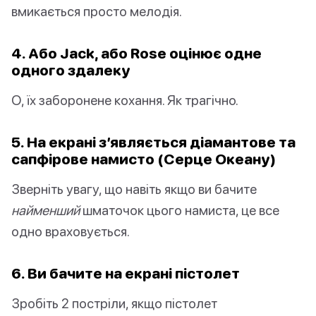
вмикається просто мелодія.
4. Або Jack, або Rose оцінює одне
одного здалеку
О, їх заборонене кохання. Як трагічно.
5. На екрані з’являється діамантове та
сапфірове намисто (Серце Океану)
Зверніть увагу, що навіть якщо ви бачите
найменший
шматочок цього намиста, це все
одно враховується.
6. Ви бачите на екрані пістолет
Зробіть 2 постріли, якщо пістолет