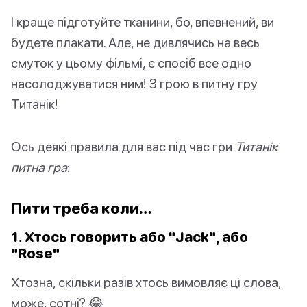
І краще підготуйте тканини, бо, впевнений, ви
будете плакати. Але, не дивлячись на весь
смуток у цьому фільмі, є спосіб все одно
насолоджуватися ним! З грою в питну гру
Титанік!
Ось деякі правила для вас під час гри
Титанік
питна гра
:
Пити треба коли…
1. Хтось говорить або "Jack", або
"Rose"
Хтозна, скільки разів хтось вимовляє ці слова,
може, сотні? 😂