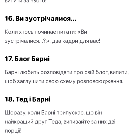
випити за нього!
16. Ви зустрічалися…
Коли хтось починає питати: «Ви
зустрічалися…?», два кадри для вас!
17. Блог Барні
Барні любить розповідати про свій блог, випити,
щоб заглушити свою схему розповсюдження.
18. Тед і Барні
Щоразу, коли Барні припускає, що він
найкращий друг Теда, випивайте за них дві
порції!