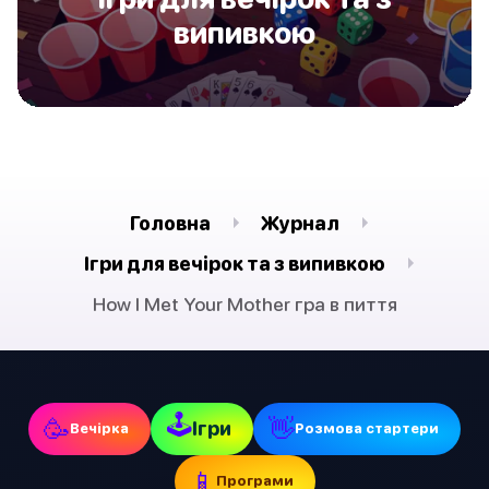
випивкою
Головна
Журнал
Ігри для вечірок та з випивкою
How I Met Your Mother гра в пиття
🕹
🥳
👋
Ігри
Вечірка
Pозмова стартери
📱
Програми