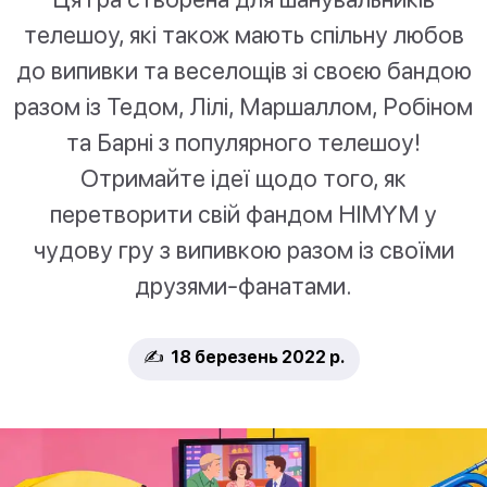
телешоу, які також мають спільну любов
до випивки та веселощів зі своєю бандою
разом із Тедом, Лілі, Маршаллом, Робіном
та Барні з популярного телешоу!
Отримайте ідеї щодо того, як
перетворити свій фандом HIMYM у
чудову гру з випивкою разом із своїми
друзями-фанатами.
✍️ 18 березень 2022 р.