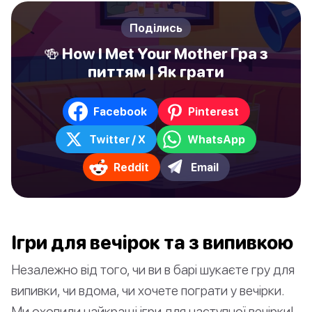
Поділись
🍻 How I Met Your Mother Гра з
питтям | Як грати
Facebook
Pinterest
Twitter / X
WhatsApp
Reddit
Email
Ігри для вечірок та з випивкою
Незалежно від того, чи ви в барі шукаєте гру для
випивки, чи вдома, чи хочете пограти у вечірки.
Ми охопили найкращі ігри для наступної вечірки!