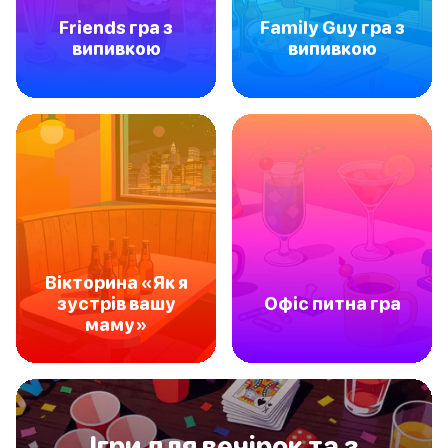
Friends гра з
Family Guy гра з
випивкою
випивкою
Вікторина «Як я
зустрів вашу
Офіс питна гра
маму»
Ігри для вечірок та з