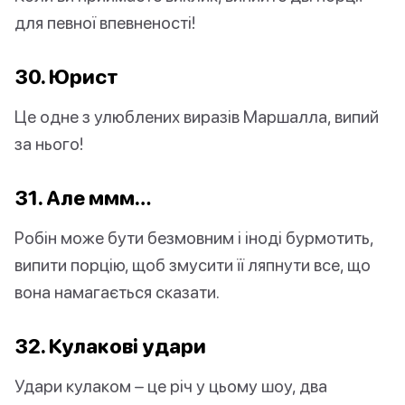
для певної впевненості!
30. Юрист
Це одне з улюблених виразів Маршалла, випий
за нього!
31. Але ммм…
Робін може бути безмовним і іноді бурмотить,
випити порцію, щоб змусити її ляпнути все, що
вона намагається сказати.
32. Кулакові удари
Удари кулаком – це річ у цьому шоу, два