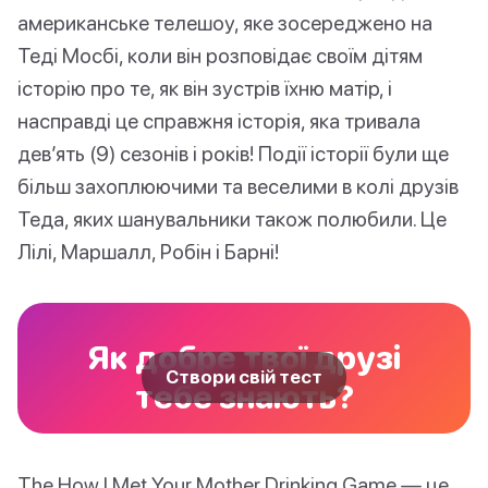
американське телешоу, яке зосереджено на
Теді Мосбі, коли він розповідає своїм дітям
історію про те, як він зустрів їхню матір, і
насправді це справжня історія, яка тривала
дев’ять (9) сезонів і років! Події історії були ще
більш захоплюючими та веселими в колі друзів
Теда, яких шанувальники також полюбили. Це
Лілі, Маршалл, Робін і Барні!
Як добре твої друзі
Створи свій тест
тебе знають?
The How I Met Your Mother Drinking Game — це