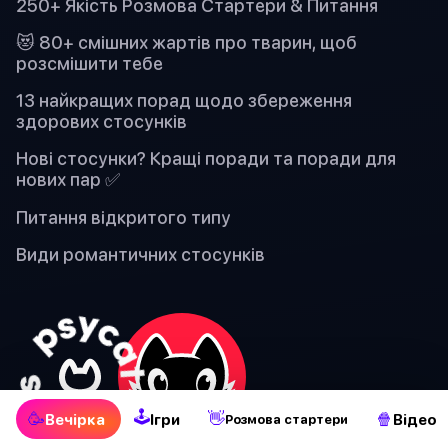
250+ Якість Розмова Стартери & Питання
😻 80+ смішних жартів про тварин, щоб
розсмішити тебе
13 найкращих порад щодо збереження
здорових стосунків
Нові стосунки? Кращі поради та поради для
нових пар ✅
Питання відкритого типу
Види романтичних стосунків
🕹
🥳
👋
🍿
Вечірка
Ігри
Відео
Pозмова стартери