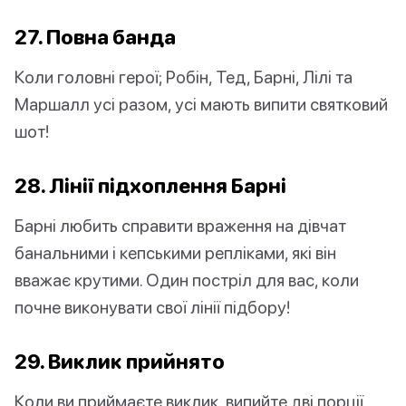
27. Повна банда
Коли головні герої; Робін, Тед, Барні, Лілі та
Маршалл усі разом, усі мають випити святковий
шот!
28. Лінії підхоплення Барні
Барні любить справити враження на дівчат
банальними і кепськими репліками, які він
вважає крутими. Один постріл для вас, коли
почне виконувати свої лінії підбору!
29. Виклик прийнято
Коли ви приймаєте виклик, випийте дві порції