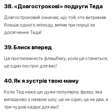
38. «Довгострокові» подруги Теда
Довгостроковий означає, що той, хто витримав
більше одного епізоду, випив три порції за
досягнення Теда!
39. Блиск вперед
Це протилежність флешбеку, коли це станеться,
це один постріл для вас!
40. Як я зустрів твою маму
Коли Тед каже цю дуже популярну фразу, яка
випадково є назвою шоу, це не один, це не два, а
три чудові кадри для вас!