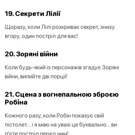
19. Секрети Лілії
Щоразу, коли Лілі розкриває секрет, знизу
вгору, один постріл для вас!
20. Зоряні війни
Коли будь-який із персонажів згадує Зоряні
війни, випийте дві порції!
21. Сцена з вогнепальною зброєю
Робіна
Кожного разу, коли Робін показує свій
пістолет… і я маю на увазі це буквально… ви
п’єте постріл перед ним!