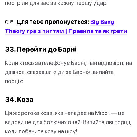
постріли для вас за кожну першу удар!
👉
Для тебе пропонується:
Big Bang
Theory гра з питтям | Правила та як грати
33. Перейти до Барні
Коли хтось зателефонує Барні, і він відповість на
дзвінок, сказавши «Іди за Барні», випийте
порцію!
34. Коза
Ця жорстока коза, яка нападає на Міссі, — це
видовище для болючих очей! Випийте дві порції,
коли побачите козу на шоу!