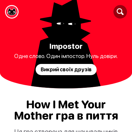
Impostor
Одне слово. Один імпостор. Нуль довіри.
Викрий своїх друзів
How I Met Your
Mother гра в пиття
Ця гра створена для шанувальників