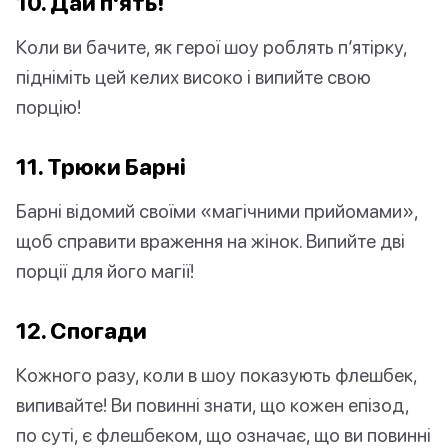
10. Дай п'ять!
Коли ви бачите, як герої шоу роблять п’ятірку,
підніміть цей келих високо і випийте свою
порцію!
11. Трюки Барні
Барні відомий своїми «магічними прийомами»,
щоб справити враження на жінок. Випийте дві
порції для його магії!
12. Спогади
Кожного разу, коли в шоу показують флешбек,
випивайте! Ви повинні знати, що кожен епізод,
по суті, є флешбеком, що означає, що ви повинні