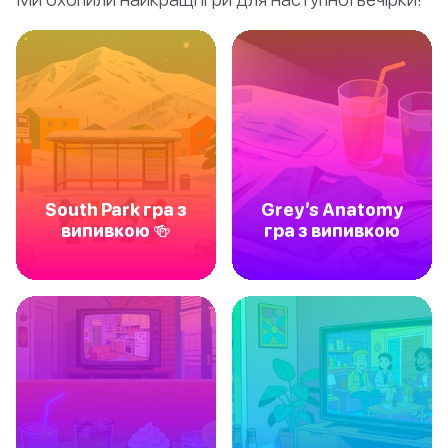
South Park гра з
Grey’s Anatomy
випивкою 🍻
гра з випивкою