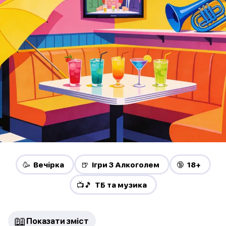
🥳 Вечірка
🍺 Ігри З Алкоголем
🔞 18+
📺🎵 ТБ та музика
📖
Показати зміст