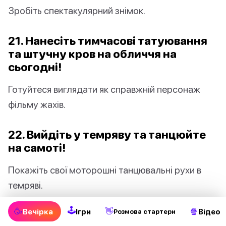
Зробіть спектакулярний знімок.
21. Нанесіть тимчасові татуювання
та штучну кров на обличчя на
сьогодні!
Готуйтеся виглядати як справжній персонаж
фільму жахів.
22. Вийдіть у темряву та танцюйте
на самоті!
Покажіть свої моторошні танцювальні рухи в
темряві.
🕹
🥳
👋
🍿
Вечірка
Ігри
Відео
Pозмова стартери
23. Носіть страшну маску на