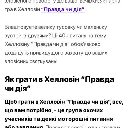
зловісного повороту до вашої вечірки, як гарна
гра в Хелловін
“Правда чи дія”
.
Влаштовуєте велику тусовку чи маленьку
зустріч з друзями? Ці 40+ питань на тему
Хелловіну “Правда чи дія” обов’язково
додадуть привидущого захвату до ваших
зловісних святкувань!
Як грати в Хелловін “Правда
чи дія”
Щоб грати в Хелловін “Правда чи дія”, все,
що вам потрібно, - це група охочих
учасників та деякі моторошні питання
або завдання.
Правила прості - один гравець