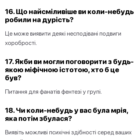
16. Що найсміливіше ви коли-небудь
робили на дурість?
Це може виявити деякі несподівані подвиги
хоробрості.
17. Якби ви могли поговорити з будь-
якою міфічною істотою, хто б це
був?
Питання для фанатів фентезі у групі.
18. Чи коли-небудь у вас була мрія,
яка потім збулася?
Виявіть можливі психічні здібності серед ваших