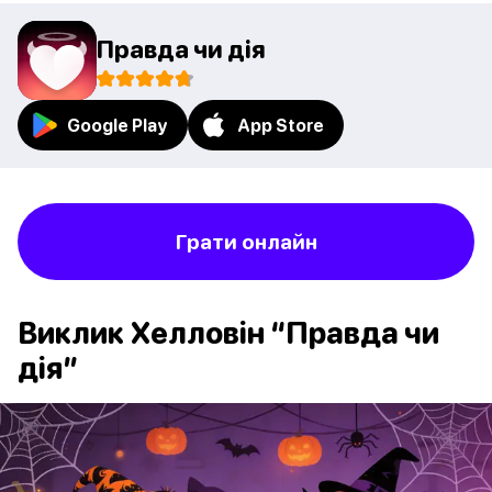
Правда чи дія
Google Play
App Store
Грати онлайн
Виклик Хелловін “Правда чи
дія”