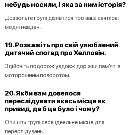
небудь носили, і яка за ним історія?
Дозвольте групі дізнатися про ваші святкові
модні невдачі.
19. Розкажіть про свій улюблений
дитячий спогад про Хелловін.
Здійсніть подорож уздовж доріжки пам’яті з
моторошним поворотом.
20. Якби вам довелося
переслідувати якесь місце як
привид, де б це було і чому?
Опишіть групі своє ідеальне місце для
переслідувань.