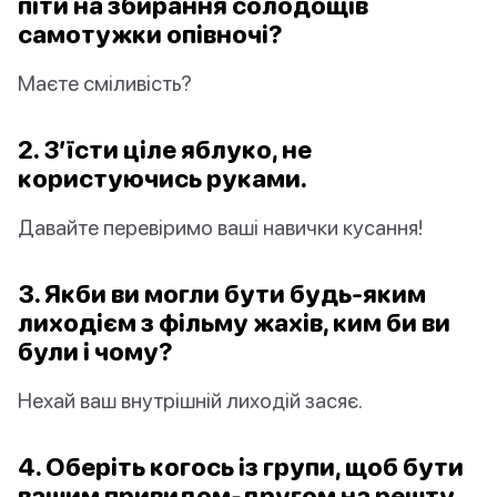
піти на збирання солодощів
самотужки опівночі?
Маєте сміливість?
2. З’їсти ціле яблуко, не
користуючись руками.
Давайте перевіримо ваші навички кусання!
3. Якби ви могли бути будь-яким
лиходієм з фільму жахів, ким би ви
були і чому?
Нехай ваш внутрішній лиходій засяє.
4. Оберіть когось із групи, щоб бути
вашим привидом-другом на решту