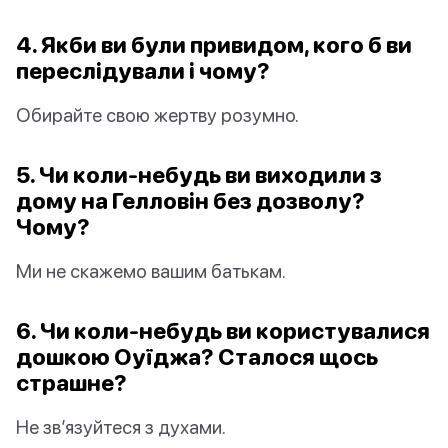
4. Якби ви були привидом, кого б ви
переслідували і чому?
Обирайте свою жертву розумно.
5. Чи коли-небудь ви виходили з
дому на Гелловін без дозволу?
Чому?
Ми не скажемо вашим батькам.
6. Чи коли-небудь ви користувалися
дошкою Оуїджа? Сталося щось
страшне?
Не зв’язуйтеся з духами.