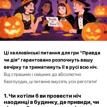
Ці хелловінські питання для гри “Правда
чи дія” гарантовано розпочнуть вашу
вечірку та триматимуть її в русі всю ніч.
Від страшних і смішних до абсолютно
безглуздих, ці питання змусять усіх реготати!
1. Чи хотіли б ви провести ніч
наодинці в будинку, де привиди, чи