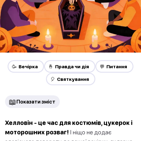
🥳 Вечірка
🤞 Правда чи дія
💬 Питання
🎈 Святкування
📖
Показати зміст
Хелловін - це час для костюмів, цукерок і
моторошних розваг!
І ніщо не додає