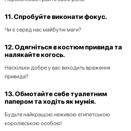
11. Спробуйте виконати фокус.
Чи є серед нас майбутні маги?
12. Одягніться в костюм привида та
налякайте когось.
Наскільки добре у вас виходить враження
привида?
13. Обмотайте себе туалетним
папером та ходіть як мумія.
Будьте найкращою неживою єгипетською
королівською особою!