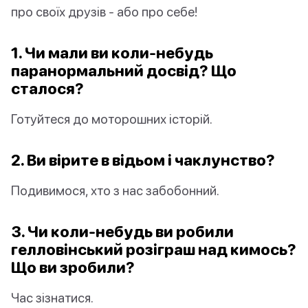
про своїх друзів - або про себе!
1. Чи мали ви коли-небудь
паранормальний досвід? Що
сталося?
Готуйтеся до моторошних історій.
2. Ви вірите в відьом і чаклунство?
Подивимося, хто з нас забобонний.
3. Чи коли-небудь ви робили
гелловінський розіграш над кимось?
Що ви зробили?
Час зізнатися.