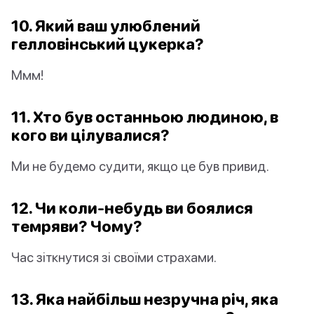
10. Який ваш улюблений
гелловінський цукерка?
Ммм!
11. Хто був останньою людиною, в
кого ви цілувалися?
Ми не будемо судити, якщо це був привид.
12. Чи коли-небудь ви боялися
темряви? Чому?
Час зіткнутися зі своїми страхами.
13. Яка найбільш незручна річ, яка