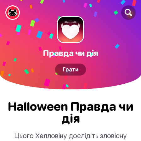
Правда чи дія
Грати
Halloween Правда чи
дія
Цього Хелловіну дослідіть зловісну