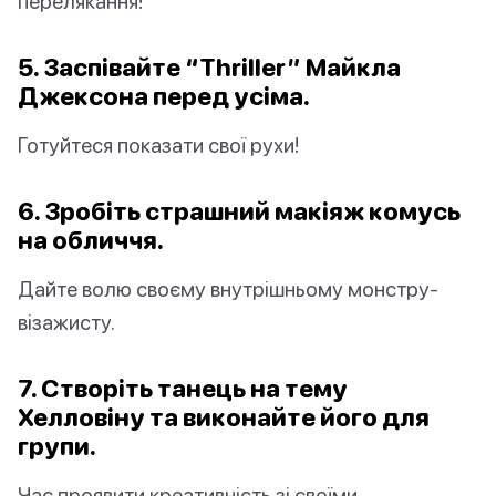
перелякання!
5. Заспівайте “Thriller” Майкла
Джексона перед усіма.
Готуйтеся показати свої рухи!
6. Зробіть страшний макіяж комусь
на обличчя.
Дайте волю своєму внутрішньому монстру-
візажисту.
7. Створіть танець на тему
Хелловіну та виконайте його для
групи.
Час проявити креативність зі своїми