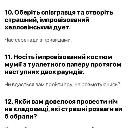
10. Оберіть співгравця та створіть
страшний, імпровізований
хелловінський дует.
Час серенади з привидами.
11. Носіть імпровізований костюм
мумії з туалетного паперу протягом
наступних двох раундів.
Чи вдасться вам пройти гру, не розмотуючись?
12. Якби вам довелося провести ніч
на кладовищі, які страшні розваги ви
б обрали?