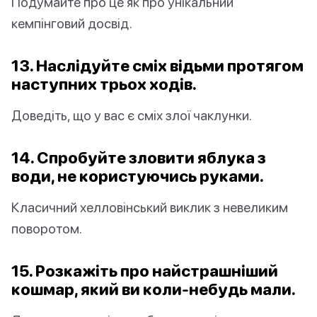
Подумайте про це як про унікальний
кемпінговий досвід.
13. Наслідуйте сміх відьми протягом
наступних трьох ходів.
Доведіть, що у вас є сміх злої чаклунки.
14. Спробуйте зловити яблука з
води, не користуючись руками.
Класичний хелловінський виклик з невеликим
поворотом.
15. Розкажіть про найстрашніший
кошмар, який ви коли-небудь мали.