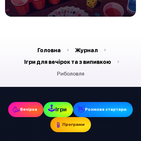
Головна
Журнал
Ігри для вечірок та з випивкою
Риболовля
🕹
🥳
👋
Ігри
Вечірка
Pозмова стартери
📱
Програми