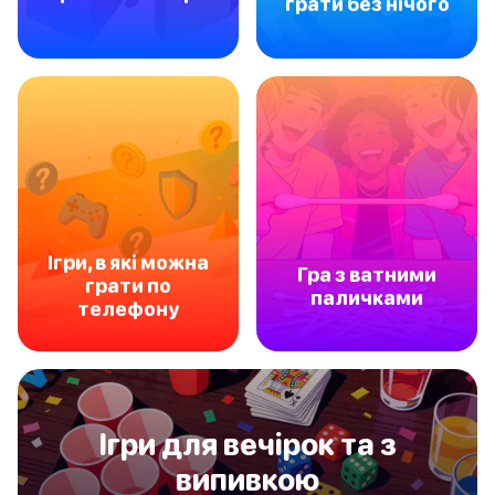
грати без нічого
Ігри, в які можна
Гра з ватними
грати по
паличками
телефону
Ігри для вечірок та з
випивкою