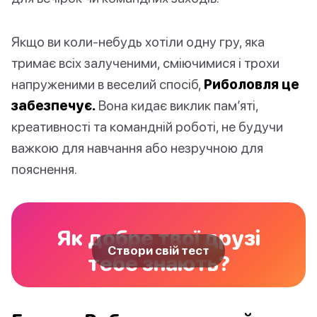
Якщо ви коли-небудь хотіли одну гру, яка
тримає всіх залученими, сміючимися і трохи
напруженими в веселий спосіб,
Риболовля це
забезпечує.
Вона кидає виклик пам’яті,
креативності та командній роботі, не будучи
важкою для навчання або незручною для
пояснення.
Як добре твої друзі
Створи свій тест
тебе знають?