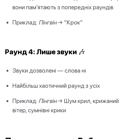
вони пам’ятають з попередніх раундів
Приклад:
Пінгвін
→ “Крок”
Раунд 4: Лише звуки 🎶
Звуки дозволені — слова ні
Найбільш хаотичний раунд з усіх
Приклад:
Пінгвін
→ Шум крил, крижаний
вітер, сумнівні крики