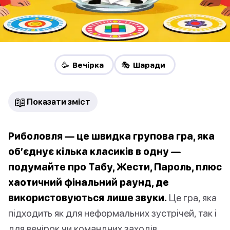
🥳 Вечірка
🎭 Шаради
📖
Показати зміст
Риболовля — це швидка групова гра, яка
об’єднує кілька класиків в одну —
подумайте про Табу, Жести, Пароль, плюс
хаотичний фінальний раунд, де
використовуються лише звуки.
Це гра, яка
підходить як для неформальних зустрічей, так і
для вечірок чи командних заходів.