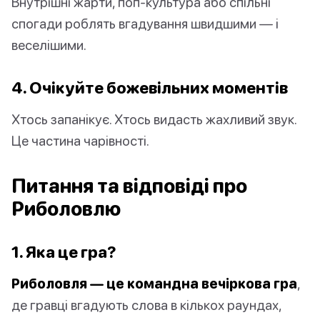
Внутрішні жарти, поп-культура або спільні
спогади роблять вгадування швидшими — і
веселішими.
4. Очікуйте божевільних моментів
Хтось запанікує. Хтось видасть жахливий звук.
Це частина чарівності.
Питання та відповіді про
Риболовлю
1. Яка це гра?
Риболовля — це командна вечіркова гра
,
де гравці вгадують слова в кількох раундах,