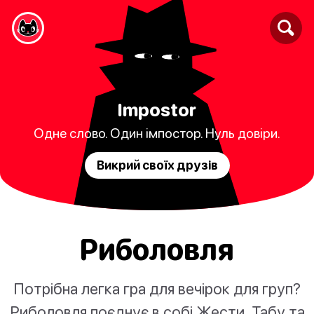
Impostor
Одне слово. Один імпостор. Нуль довіри.
Викрий своїх друзів
Риболовля
Потрібна легка гра для вечірок для груп?
Риболовля поєднує в собі Жести, Табу та