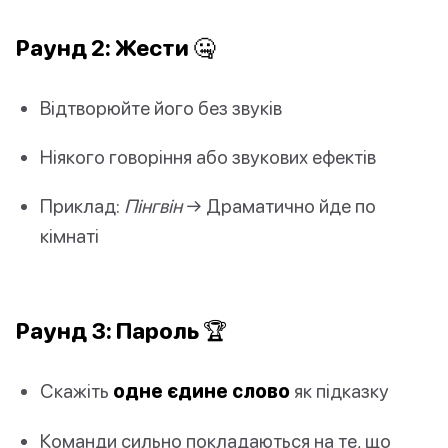
Раунд 2: Жести 🤐
Відтворюйте його без звуків
Ніякого говоріння або звукових ефектів
Приклад:
Пінгвін
→ Драматично йде по
кімнаті
Раунд 3: Пароль 🏆
Скажіть
одне єдине слово
як підказку
Команди сильно покладаються на те, що