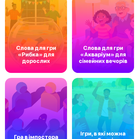
Слова для гри
Слова для гри
«Рибка» для
«Акваріум» для
дорослих
сімейних вечорів
Ігри, в які можна
Гра в імпостора