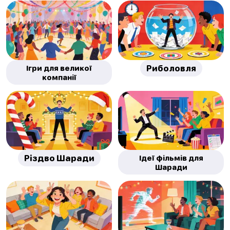
Ігри для великої
Риболовля
компанії
Різдво Шаради
Ідеї фільмів для
Шаради