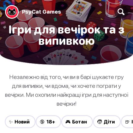
PsyCat Games
Ігри для вечірок та з
випивкою
Незалежно від того, чи ви в барі шукаєте гру
для випивки, чи вдома, чи хочете пограти у
вечірки. Ми охопили найкращі ігри для наступної
вечірки!
✨ Новий
🔞 18+
🎮 Ботан
🧒 Діти
🍺 