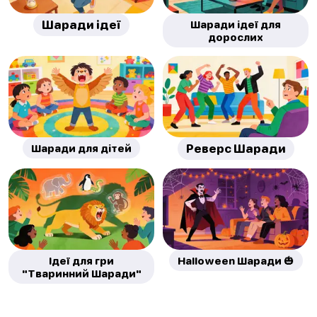
Шаради ідеї
Шаради ідеї для
дорослих
Шаради для дітей
Реверс Шаради
Ідеї для гри
Halloween Шаради 🎃
"Тваринний Шаради"