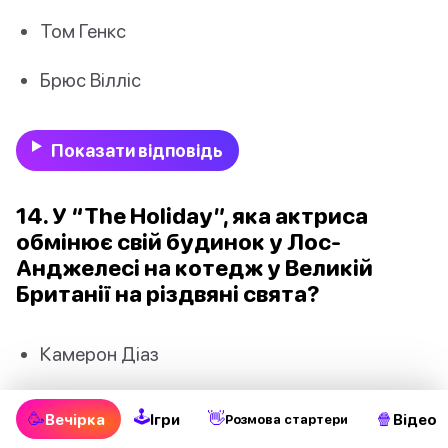
Том Генкс
Брюс Вілліс
Показати відповідь
14. У “The Holiday”, яка актриса
обмінює свій будинок у Лос-
Анджелесі на котедж у Великій
Британії на різдвяні свята?
Камерон Діаз
Кейт Вінслет
🕹
🥳
👋
🍿
Вечірка
Ігри
Відео
Pозмова стартери