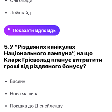
Снігопади
Лейксайд
Показати відповідь
5. У “Різдвяних канікулах
Національного лампуна”, на що
Кларк Грісвольд планує витратити
гроші від різдвяного бонусу?
Басейн
Нова машина
Поїздка до Діснейленду