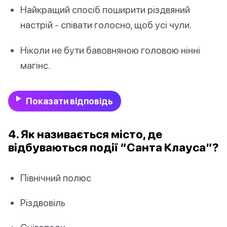
Найкращий спосіб поширити різдвяний
настрій - співати голосно, щоб усі чули.
Ніколи не бути бавовняною головою нінні
магінс.
Показати відповідь
4. Як називається місто, де
відбуваються події “Санта Клауса”?
Північний полюс
Різдвовіль