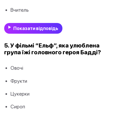
Вчитель
Показати відповідь
5. У фільмі “Ельф”, яка улюблена
група їжі головного героя Бадді?
Овочі
Фрукти
Цукерки
Сироп