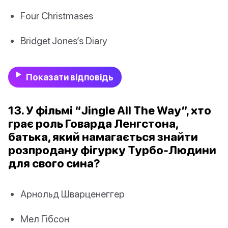
Four Christmases
Bridget Jones’s Diary
Показати відповідь
13. У фільмі “Jingle All The Way”, хто
грає роль Говарда Ленгстона,
батька, який намагається знайти
розпродану фігурку Турбо-Людини
для свого сина?
Арнольд Шварценеггер
Мел Гібсон