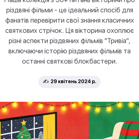
різдвяні фільми - це ідеальний спосіб для
фанатів перевірити свої знання класичних
святкових стрічок. Ця вікторина охоплює
різні аспекти різдвяних фільмів "Тривіа",
включаючи історію різдвяних фільмів та
останні святкові блокбастери.
✍️ 29 квітень 2024 р.