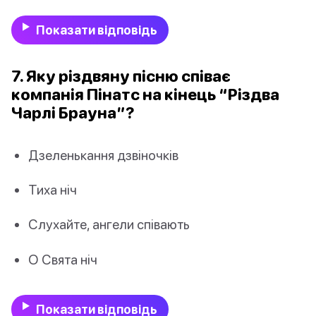
Показати відповідь
7. Яку різдвяну пісню співає
компанія Пінатс на кінець “Різдва
Чарлі Брауна”?
Дзеленькання дзвіночків
Тиха ніч
Слухайте, ангели співають
О Свята ніч
Показати відповідь