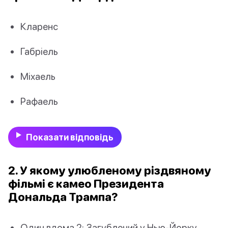
Кларенс
Габріель
Міхаель
Рафаель
Показати відповідь
2. У якому улюбленому різдвяному
фільмі є камео Президента
Дональда Трампа?
Один вдома 2: Загублений у Нью-Йорку