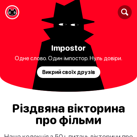
Impostor
Одне слово. Один імпостор. Нуль довіри.
Викрий своїх друзів
Різдвяна вікторина
про фільми
Наша колекція з 50+ питань вікторини про