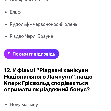
Ельф
Рудольф - червононосий олень
Різдво Чарлі Брауна
Показати відповідь
12. У фільмі “Різдвяні канікули
Національного Лампуна”, на що
Кларк Грісвольд сподівається
отримати як різдвяний бонус?
Нову машину