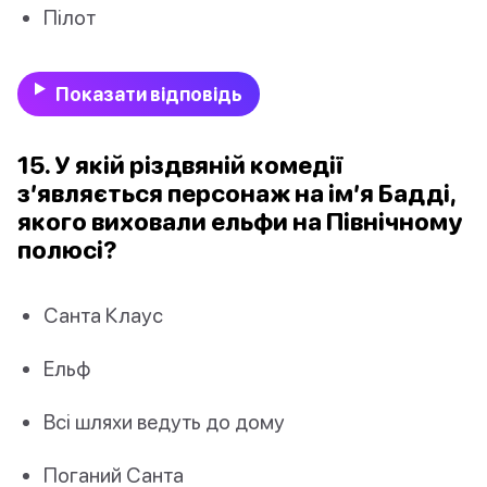
Пілот
Показати відповідь
15. У якій різдвяній комедії
з’являється персонаж на ім’я Бадді,
якого виховали ельфи на Північному
полюсі?
Санта Клаус
Ельф
Всі шляхи ведуть до дому
Поганий Санта