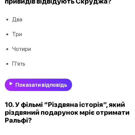
привидів відвідують Скруджа?
Два
Три
Чотири
П’ять
Показати відповідь
10. У фільмі “Різдвяна історія”, який
різдвяний подарунок мріє отримати
Ральфі?