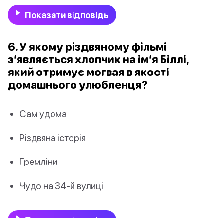
Показати відповідь
6. У якому різдвяному фільмі
з’являється хлопчик на ім’я Біллі,
який отримує могвая в якості
домашнього улюбленця?
Сам удома
Різдвяна історія
Гремліни
Чудо на 34-й вулиці