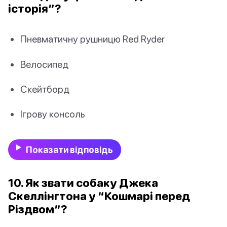
історія”?
Пневматичну рушницю Red Ryder
Велосипед
Скейтборд
Ігрову консоль
Показати відповідь
10. Як звати собаку Джека
Скеллінгтона у “Кошмарі перед
Різдвом”?