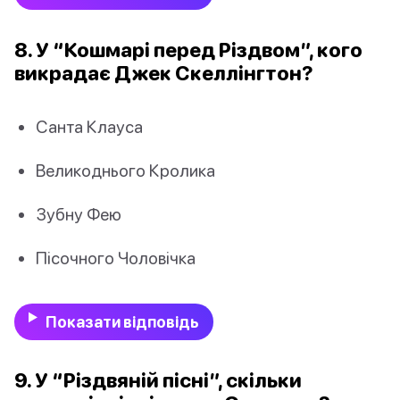
8. У “Кошмарі перед Різдвом”, кого
викрадає Джек Скеллінгтон?
Санта Клауса
Великоднього Кролика
Зубну Фею
Пісочного Чоловічка
Показати відповідь
9. У “Різдвяній пісні”, скільки