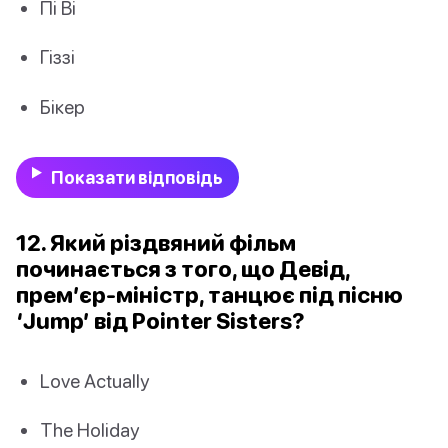
Пі Ві
Гіззі
Бікер
Показати відповідь
12. Який різдвяний фільм
починається з того, що Девід,
прем’єр-міністр, танцює під пісню
‘Jump’ від Pointer Sisters?
Love Actually
The Holiday