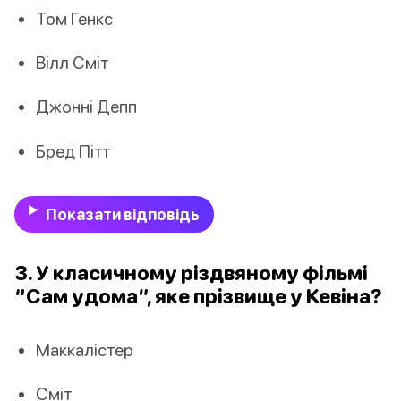
Том Генкс
Вілл Сміт
Джонні Депп
Бред Пітт
Показати відповідь
3. У класичному різдвяному фільмі
“Сам удома”, яке прізвище у Кевіна?
Маккалістер
Сміт