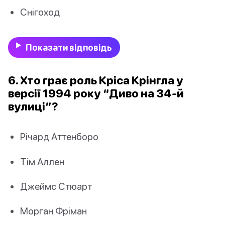
Снігоход
Показати відповідь
6. Хто грає роль Кріса Крінгла у
версії 1994 року “Диво на 34-й
вулиці”?
Річард Аттенборо
Тім Аллен
Джеймс Стюарт
Морган Фріман