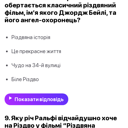
обертається класичний різдвяний
фільм, ім’я якого Джордж Бейлі, та
його ангел-охоронець?
Різдвяна історія
Це прекрасне життя
Чудо на 34-й вулиці
Біле Різдво
Показати відповідь
9. Яку річ Ральфі відчайдушно хоче
на Різдво у фільмі “Різдвяна