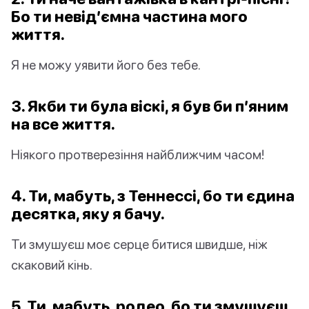
Бо ти невід’ємна частина мого
життя.
Я не можу уявити його без тебе.
3. Якби ти була віскі, я був би п’яним
на все життя.
Ніякого протверезіння найближчим часом!
4. Ти, мабуть, з Теннессі, бо ти єдина
десятка, яку я бачу.
Ти змушуєш моє серце битися швидше, ніж
скаковий кінь.
5. Ти, мабуть, родео, бо ти змушуєш