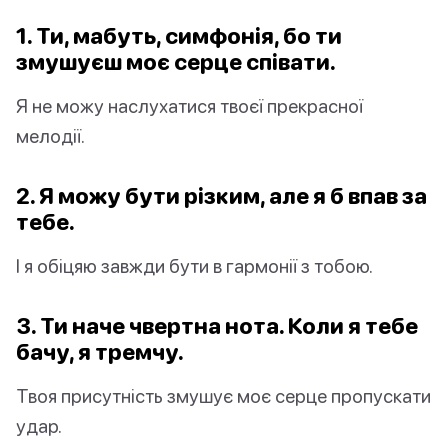
1. Ти, мабуть, симфонія, бо ти
змушуєш моє серце співати.
Я не можу наслухатися твоєї прекрасної
мелодії.
2. Я можу бути різким, але я б впав за
тебе.
І я обіцяю завжди бути в гармонії з тобою.
3. Ти наче чвертна нота. Коли я тебе
бачу, я тремчу.
Твоя присутність змушує моє серце пропускати
удар.