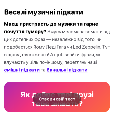
Веселі музичні підкати
Маєш пристрасть до музики та гарне
почуття гумору?
Змусь меломана зомліти від
цих дотепних фраз — незалежно від того, чи
подобається йому Леді Гага чи Led Zeppelin. Тут
є щось для кожного! А щоб знайти фрази, які
влучають у ціль по-іншому, переглянь наші
смішні підкати
та
банальні підкати
.
Як добре твої друзі
Створи свій тест
тебе знають?