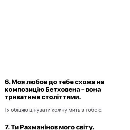
6. Моя любов до тебе схожа на
композицію Бетховена – вона
триватиме століттями.
І я обіцяю цінувати кожну мить з тобою.
7. Ти Рахманінов мого світу.