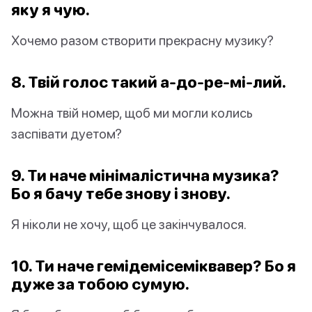
яку я чую.
Хочемо разом створити прекрасну музику?
8. Твій голос такий а-до-ре-мі-лий.
Можна твій номер, щоб ми могли колись
заспівати дуетом?
9. Ти наче мінімалістична музика?
Бо я бачу тебе знову і знову.
Я ніколи не хочу, щоб це закінчувалося.
10. Ти наче гемідемісеміквавер? Бо я
дуже за тобою сумую.