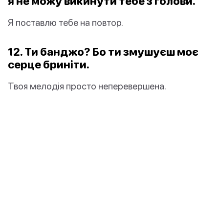
я не можу викинути тебе з голови.
Я поставлю тебе на повтор.
12. Ти банджо? Бо ти змушуєш моє
серце бриніти.
Твоя мелодія просто неперевершена.