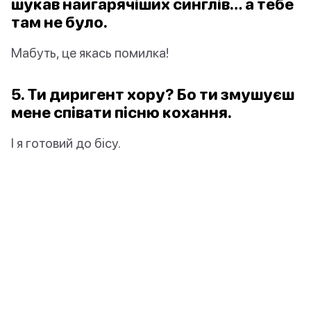
шукав найгарячіших синглів… а тебе
там не було.
Мабуть, це якась помилка!
5. Ти диригент хору? Бо ти змушуєш
мене співати пісню кохання.
І я готовий до бісу.