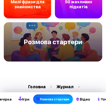
Милі фрази для
50 жахливих
знайомства
підкатів
Pозмова стартери
Головна
Журнал
Pозмова стартери
Музичні підкати
🕹
👋
🍿
📱
ечірка
Ігри
Відео
Pозмова стартери
Пр