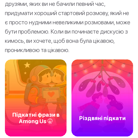
друзями, яких ви не бачили певний час,
придумати хороший стартовий розмову, який не
є просто нудними невеликими розмовами, може
бути проблемою. Коли ви починаєте дискусію з
кимось, ви хочете, щоб вона була цікавою,
проникливою та цікавою.
Підкатні фрази в
Різдвяні підкати
Among Us 🤫