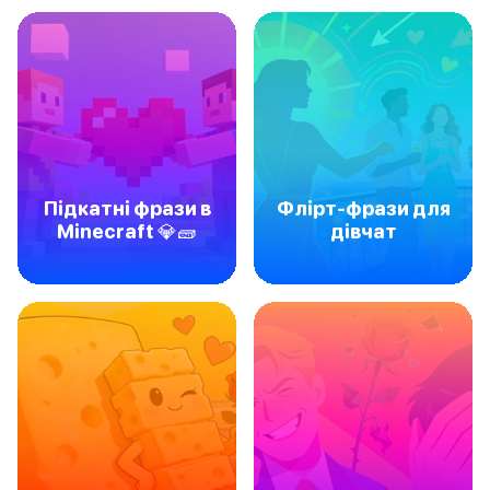
Підкатні фрази в
Флірт-фрази для
Minecraft 💎🧱
дівчат