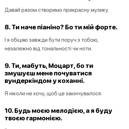
Давай разом створимо прекрасну музику.
8. Ти наче піаніно? Бо ти мій форте.
І я обіцяю завжди бути поруч з тобою,
незалежно від тональності чи ноти.
9. Ти, мабуть, Моцарт, бо ти
змушуєш мене почуватися
вундеркіндом у коханні.
Я ніколи не хочу, щоб це закінчувалося.
10. Будь моєю мелодією, а я буду
твоєю гармонією.