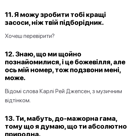
11. Я можу зробити тобі кращі
засоси, ніж твій підборідник.
Хочеш перевірити?
12. Знаю, що ми щойно
познайомилися, і це божевілля, але
ось мій номер, тож подзвони мені,
може.
Відомі слова Карлі Рей Джепсен, з музичним
відтінком.
13. Ти, мабуть, до-мажорна гама,
тому що я думаю, що ти абсолютно
природна.