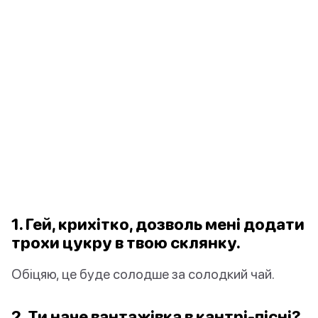
1. Гей, крихітко, дозволь мені додати
трохи цукру в твою склянку.
Обіцяю, це буде солодше за солодкий чай.
2. Ти наче вантажівка в кантрі-пісні?