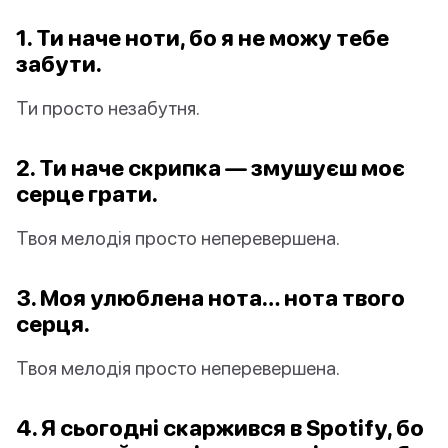
1. Ти наче ноти, бо я не можу тебе
забути.
Ти просто незабутня.
2. Ти наче скрипка — змушуєш моє
серце грати.
Твоя мелодія просто неперевершена.
3. Моя улюблена нота… нота твого
серця.
Твоя мелодія просто неперевершена.
4. Я сьогодні скаржився в Spotify, бо