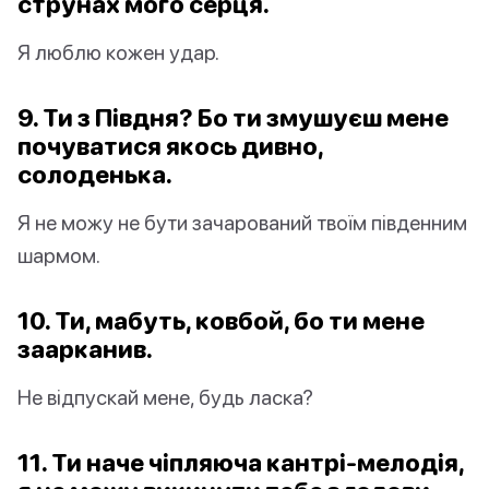
струнах мого серця.
Я люблю кожен удар.
9. Ти з Півдня? Бо ти змушуєш мене
почуватися якось дивно,
солоденька.
Я не можу не бути зачарований твоїм південним
шармом.
10. Ти, мабуть, ковбой, бо ти мене
заарканив.
Не відпускай мене, будь ласка?
11. Ти наче чіпляюча кантрі-мелодія,