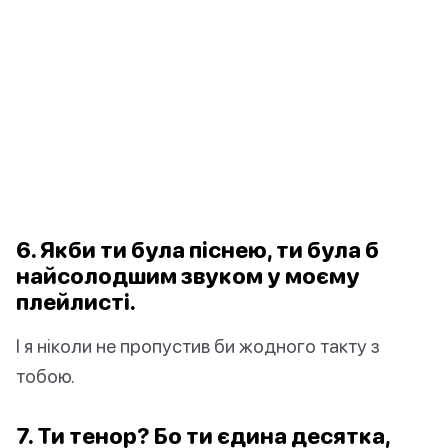
6. Якби ти була піснею, ти була б
найсолодшим звуком у моєму
плейлисті.
І я ніколи не пропустив би жодного такту з
тобою.
7. Ти тенор? Бо ти єдина десятка,