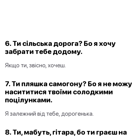
6. Ти сільська дорога? Бо я хочу
забрати тебе додому.
Якщо ти, звісно, хочеш.
7. Ти пляшка самогону? Бо я не можу
насититися твоїми солодкими
поцілунками.
Я залежний від тебе, дорогенька.
8. Ти, мабуть, гітара, бо ти граєш на