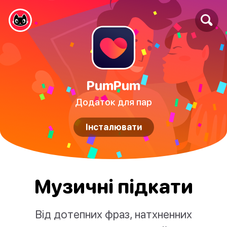
PumPum
Додаток для пар
Інсталювати
Музичні підкати
Від дотепних фраз, натхненних