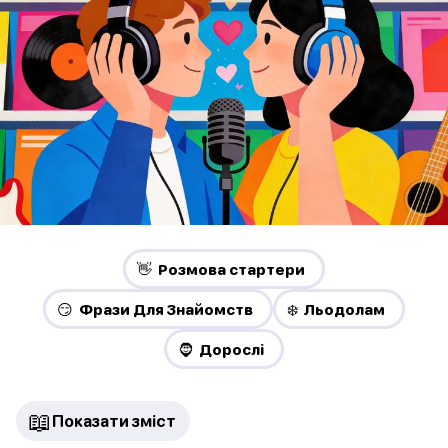
👋 Pозмова стартери
😏 Фрази Для Знайомств
❄️ Льодолам
🧔 Дорослі
📖
Показати зміст