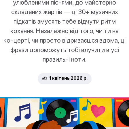
улюбленими піснями, до майстерно
складених жартів — ці 30+ музичних
підкатів змусять тебе відчути ритм
кохання. Незалежно від того, чи ти на
концерті, чи просто відриваєшся вдома, ці
фрази допоможуть тобі влучити в усі
правильні ноти.
✍️ 1 квітень 2026 р.